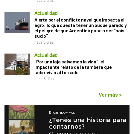
hace 5 días
Actualidad
Alerta por el conflicto naval que impacta al
agro: lo que cuesta tener un buque parado y
el peligro de que Argentina pase a ser "país
sucio"
hace 6 días
Actualidad
"Por una laja salvamos la vida": el
impactante relato de la tambera que
sobrevivió al tornado
hace 6 días
Ver más
>
El campo y vos
¿Tenés una historia para
contarnos?
Queremos conocerla