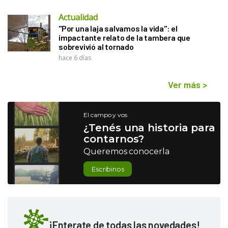
Actualidad
"Por una laja salvamos la vida": el
impactante relato de la tambera que
sobrevivió al tornado
hace 6 días
Ver más
>
El campo y vos
¿Tenés una historia para
contarnos?
Queremos conocerla
Escribinos
¡Enterate de todas las novedades!