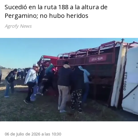
Sucedió en la ruta 188 a la altura de
Pergamino; no hubo heridos
Agrofy News
06
de
Julio
de
2026
a las
10:30