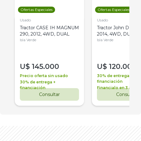
Ofertas Especiales
Ofertas Especiales
Usado
Usado
Tractor CASE IH MAGNUM
Tractor John Deere 
290, 2012, 4WD, DUAL
2014, 4WD, DUAL
Isla Verde
Isla Verde
U$
145.000
U$
120.000
Precio oferta sin usado
30% de entrega +
financiación
30% de entrega +
financiación
Financialo en 3 años
Consultar
Consultar