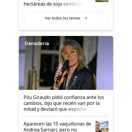
hectáreas de soja sembradas
con una nueva generación de
variedades que marcan un
Ver todos los temas
salto tecnológico en genética y
rendimiento
Ganadería
Pilu Giraudo pidió confianza ante los
cambios, dijo que recién van por la
mitad y destacó que exportar dejó de
ser "para unos pocos": "Tenemos un
mandato muy claro del gobierno
Aparecen las 15 vaquillonas de
nacional"
Andrea Sarnari, pero no