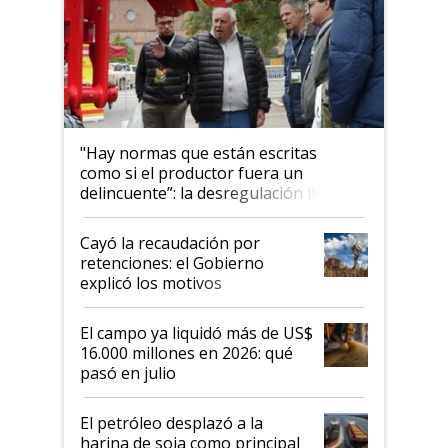
"Hay normas que están escritas
como si el productor fuera un
delincuente”: la desregulación llegó
al Congreso Aapresid y hasta se
habló del financiamiento al IPCVA
Cayó la recaudación por
retenciones: el Gobierno
explicó los motivos
El campo ya liquidó más de US$
16.000 millones en 2026: qué
pasó en julio
El petróleo desplazó a la
harina de soja como principal