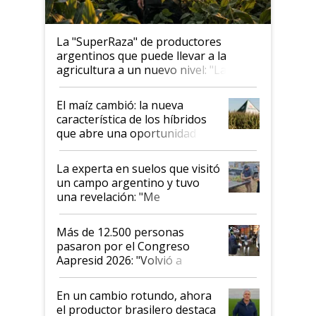
La "SuperRaza" de productores
argentinos que puede llevar a la
agricultura a un nuevo nivel: "Las
posibilidades de crecimiento son
infinitas"
El maíz cambió: la nueva
característica de los híbridos
que abre una oportunidad en
el lote
La experta en suelos que visitó
un campo argentino y tuvo
una revelación: "Me
impresionó mucho"
Más de 12.500 personas
pasaron por el Congreso
Aapresid 2026: "Volvió a
demostrar que hablar del
suelo es hablar de todo el
En un cambio rotundo, ahora
sistema productivo"
el productor brasilero destaca