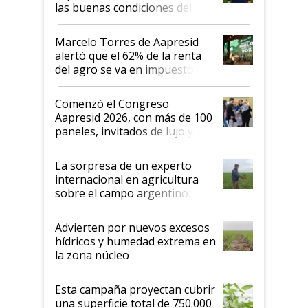
las buenas condiciones del
agro argentino para invertir:
"Los veo más motivados"
Marcelo Torres de Aapresid
alertó que el 62% de la renta
del agro se va en impuestos:
"No es bueno que en
Argentina se sigan discutiendo
Comenzó el Congreso
las mismas cosas de hace 50
Aapresid 2026, con más de 100
años"
paneles, invitados de lujo y
todas las tendencias
La sorpresa de un experto
internacional en agricultura
sobre el campo argentino:
"Estoy muy impresionado"
Advierten por nuevos excesos
hídricos y humedad extrema en
la zona núcleo
Esta campaña proyectan cubrir
una superficie total de 750.000