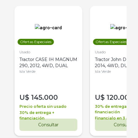
Ofertas Especiales
Ofertas Especiales
Usado
Usado
Tractor CASE IH MAGNUM
Tractor John Deere 
290, 2012, 4WD, DUAL
2014, 4WD, DUAL
Isla Verde
Isla Verde
U$
145.000
U$
120.000
Precio oferta sin usado
30% de entrega +
financiación
30% de entrega +
financiación
Financialo en 3 años
Consultar
Consultar