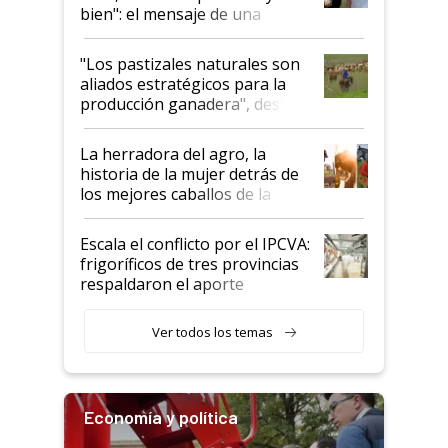
bien": el mensaje de una
ganadera uruguaya sobre las
oportunidades que se abren
"Los pastizales naturales son
para el agro en Argentina, con
aliados estratégicos para la
foco en la carne
producción ganadera", destaca
la iniciativa que ya reúne a 46
establecimientos en Argentina
La herradora del agro, la
historia de la mujer detrás de
los mejores caballos de la
Argentina y los mitos que
todavía hacen sufrir a estos
Escala el conflicto por el IPCVA:
animales: "Mientras me
frigoríficos de tres provincias
descalificaban, yo seguí
respaldaron el aporte
haciendo currículum"
obligatorio
Ver todos los temas
Economía y política