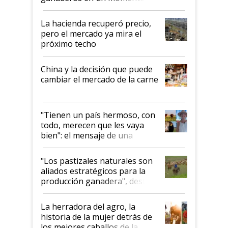
histórico para la actividad
La hacienda recuperó precio,
pero el mercado ya mira el
próximo techo
China y la decisión que puede
cambiar el mercado de la carne
"Tienen un país hermoso, con
todo, merecen que les vaya
bien": el mensaje de una
ganadera uruguaya sobre las
oportunidades que se abren
"Los pastizales naturales son
para el agro en Argentina, con
aliados estratégicos para la
foco en la carne
producción ganadera", destaca
la iniciativa que ya reúne a 46
establecimientos en Argentina
La herradora del agro, la
historia de la mujer detrás de
los mejores caballos de la