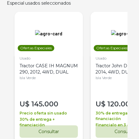
Especial usados seleccionados
Ofertas Especiales
Ofertas Especiales
Usado
Usado
Tractor CASE IH MAGNUM
Tractor John Deere 
290, 2012, 4WD, DUAL
2014, 4WD, DUAL
Isla Verde
Isla Verde
U$
145.000
U$
120.000
Precio oferta sin usado
30% de entrega +
financiación
30% de entrega +
financiación
Financialo en 3 años
Consultar
Consultar