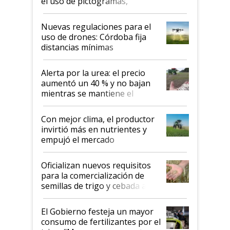
el uso de pictogramas,
palabras de advertencia e
indicaciones
Nuevas regulaciones para el
uso de drones: Córdoba fija
distancias mínimas
Alerta por la urea: el precio
aumentó un 40 % y no bajan
mientras se mantiene el
conflicto en Medio Oriente
Con mejor clima, el productor
invirtió más en nutrientes y
empujó el mercado
Oficializan nuevos requisitos
para la comercialización de
semillas de trigo y cebada a
granel
El Gobierno festeja un mayor
consumo de fertilizantes por el