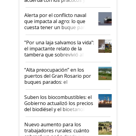
suspende el decreto de
desregulación
Alerta por el conflicto naval
que impacta al agro: lo que
cuesta tener un buque parado
y el peligro de que Argentina
pase a ser "país sucio"
"Por una laja salvamos la vida":
el impactante relato de la
tambera que sobrevivió al
tornado
“Alta preocupación” en los
puertos del Gran Rosario por
buques parados: el
funcionamiento de las
exportadoras en tensión tras
Suben los biocombustibles: el
la medida de fuerza de los
Gobierno actualizó los precios
prácticos
del biodiésel y el bioetanol
Nuevo aumento para los
trabajadores rurales: cuánto