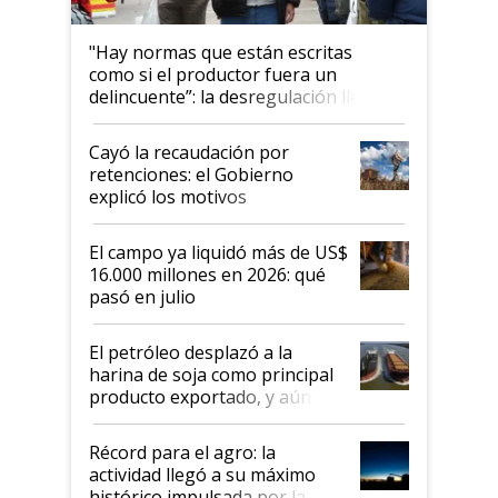
"Hay normas que están escritas
como si el productor fuera un
delincuente”: la desregulación llegó
al Congreso Aapresid y hasta se
habló del financiamiento al IPCVA
Cayó la recaudación por
retenciones: el Gobierno
explicó los motivos
El campo ya liquidó más de US$
16.000 millones en 2026: qué
pasó en julio
El petróleo desplazó a la
harina de soja como principal
producto exportado, y aún así
el agro aportó casi seis de cada
diez dólares y sostuvo el
Récord para el agro: la
liderazgo en un semestre
actividad llegó a su máximo
récord
histórico impulsada por la