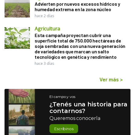
Advierten por nuevos excesos hídricos y
humedad extrema en la zona núcleo
hace 2 días
Agricultura
Esta campaña proyectan cubrir una
superficie total de 750.000 hectáreas de
soja sembradas con una nueva generación
de variedades que marcan un salto
tecnológico en genética y rendimiento
hace 3 días
Ver más
>
El campo y vos
¿Tenés una historia para
contarnos?
Queremos conocerla
Escribinos