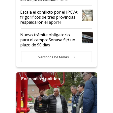
Argentina y los mitos que
todavía hacen sufrir a estos
Escala el conflicto por el IPCVA:
animales: "Mientras me
frigoríficos de tres provincias
descalificaban, yo seguí
respaldaron el aporte
haciendo currículum"
obligatorio
Nuevo trámite obligatorio
para el campo: Senasa fijó un
plazo de 90 días
Ver todos los temas
Economía y política