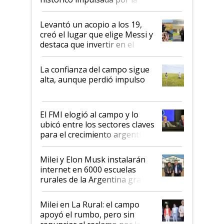
cosecha y las exportaciones
Levantó un acopio a los 19,
creó el lugar que elige Messi y
destaca que invertir en el
kirchnerismo era como "darle
plata a un hijo para droga":
La confianza del campo sigue
Juan Félix Rossetti, el libertario
alta, aunque perdió impulso
que de una dura crisis salió
más fuerte y apuesta al cambio
de Milei
El FMI elogió al campo y lo
ubicó entre los sectores claves
para el crecimiento argentino
Milei y Elon Musk instalarán
internet en 6000 escuelas
rurales de la Argentina gracias
a un acuerdo con Starlink
Milei en La Rural: el campo
apoyó el rumbo, pero sin