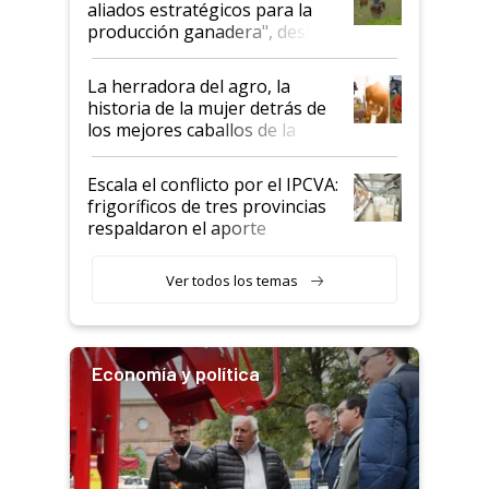
aliados estratégicos para la
foco en la carne
producción ganadera", destaca
la iniciativa que ya reúne a 46
establecimientos en Argentina
La herradora del agro, la
historia de la mujer detrás de
los mejores caballos de la
Argentina y los mitos que
todavía hacen sufrir a estos
Escala el conflicto por el IPCVA:
animales: "Mientras me
frigoríficos de tres provincias
descalificaban, yo seguí
respaldaron el aporte
haciendo currículum"
obligatorio
Ver todos los temas
Economía y política