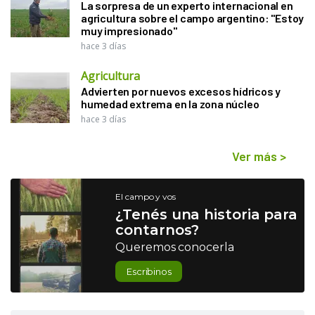
La sorpresa de un experto internacional en
agricultura sobre el campo argentino: "Estoy
muy impresionado"
hace 3 días
Agricultura
Advierten por nuevos excesos hídricos y
humedad extrema en la zona núcleo
hace 3 días
Ver más
>
El campo y vos
¿Tenés una historia para
contarnos?
Queremos conocerla
Escribinos