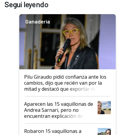
Seguí leyendo
Ganadería
Pilu Giraudo pidió confianza ante los
cambios, dijo que recién van por la
mitad y destacó que exportar dejó de
ser "para unos pocos": "Tenemos un
mandato muy claro del gobierno
Aparecen las 15 vaquillonas de
nacional"
Andrea Sarnari, pero no
encuentran explicación de
cómo llegaron allí
Robaron 15 vaquillonas a