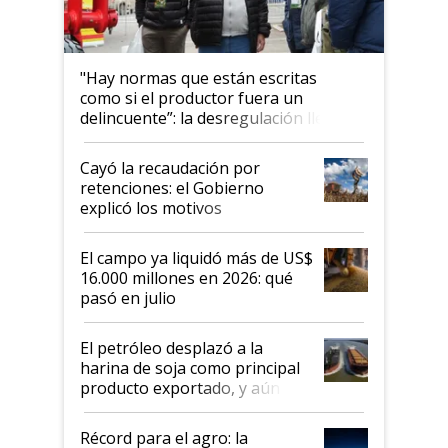
"Hay normas que están escritas
como si el productor fuera un
delincuente”: la desregulación llegó
al Congreso Aapresid y hasta se
habló del financiamiento al IPCVA
Cayó la recaudación por
retenciones: el Gobierno
explicó los motivos
El campo ya liquidó más de US$
16.000 millones en 2026: qué
pasó en julio
El petróleo desplazó a la
harina de soja como principal
producto exportado, y aún así
el agro aportó casi seis de cada
diez dólares y sostuvo el
Récord para el agro: la
liderazgo en un semestre