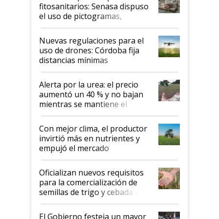
fitosanitarios: Senasa dispuso
el uso de pictogramas,
palabras de advertencia e
indicaciones
Nuevas regulaciones para el
uso de drones: Córdoba fija
distancias mínimas
Alerta por la urea: el precio
aumentó un 40 % y no bajan
mientras se mantiene el
conflicto en Medio Oriente
Con mejor clima, el productor
invirtió más en nutrientes y
empujó el mercado
Oficializan nuevos requisitos
para la comercialización de
semillas de trigo y cebada a
granel
El Gobierno festeja un mayor