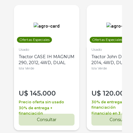
Ofertas Especiales
Ofertas Especiales
Usado
Usado
Tractor CASE IH MAGNUM
Tractor John Deere 
290, 2012, 4WD, DUAL
2014, 4WD, DUAL
Isla Verde
Isla Verde
U$
145.000
U$
120.000
Precio oferta sin usado
30% de entrega +
financiación
30% de entrega +
financiación
Financialo en 3 años
Consultar
Consultar