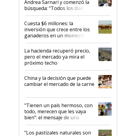
Andrea Sarnari y comenzó la
búsqueda: “Todos los días le
toca a algún productor”
Cuesta $6 millones: la
inversión que crece entre los
ganaderos en un momento
histórico para la actividad
La hacienda recuperó precio,
pero el mercado ya mira el
próximo techo
China y la decisión que puede
cambiar el mercado de la carne
"Tienen un país hermoso, con
todo, merecen que les vaya
bien": el mensaje de una
ganadera uruguaya sobre las
oportunidades que se abren
"Los pastizales naturales son
para el agro en Argentina, con