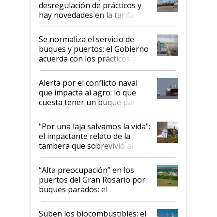
desregulación de prácticos y
hay novedades en la tarifa de
la hidrovía
Se normaliza el servicio de
buques y puertos: el Gobierno
acuerda con los prácticos y
suspende el decreto de
desregulación
Alerta por el conflicto naval
que impacta al agro: lo que
cuesta tener un buque parado
y el peligro de que Argentina
pase a ser "país sucio"
"Por una laja salvamos la vida":
el impactante relato de la
tambera que sobrevivió al
tornado
“Alta preocupación” en los
puertos del Gran Rosario por
buques parados: el
funcionamiento de las
exportadoras en tensión tras
Suben los biocombustibles: el