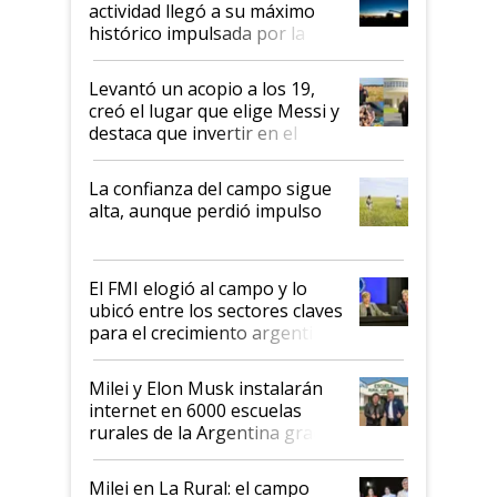
actividad llegó a su máximo
récord
histórico impulsada por la
cosecha y las exportaciones
Levantó un acopio a los 19,
creó el lugar que elige Messi y
destaca que invertir en el
kirchnerismo era como "darle
plata a un hijo para droga":
La confianza del campo sigue
Juan Félix Rossetti, el libertario
alta, aunque perdió impulso
que de una dura crisis salió
más fuerte y apuesta al cambio
de Milei
El FMI elogió al campo y lo
ubicó entre los sectores claves
para el crecimiento argentino
Milei y Elon Musk instalarán
internet en 6000 escuelas
rurales de la Argentina gracias
a un acuerdo con Starlink
Milei en La Rural: el campo