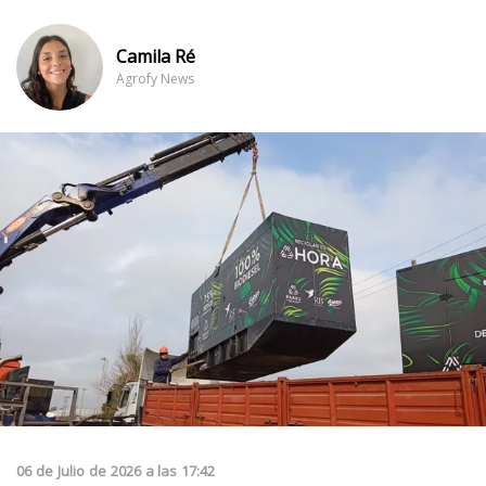
Camila Ré
Agrofy News
06
de
Julio
de
2026
a las
17:42