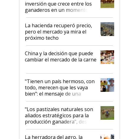
inversión que crece entre los
ganaderos en un momento
histórico para la actividad
La hacienda recuperó precio,
pero el mercado ya mira el
próximo techo
China y la decisión que puede
cambiar el mercado de la carne
"Tienen un país hermoso, con
todo, merecen que les vaya
bien": el mensaje de una
ganadera uruguaya sobre las
oportunidades que se abren
"Los pastizales naturales son
para el agro en Argentina, con
aliados estratégicos para la
foco en la carne
producción ganadera", destaca
la iniciativa que ya reúne a 46
establecimientos en Argentina
La herradora del agro, la