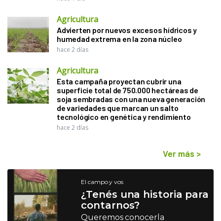
Agricultura
Advierten por nuevos excesos hídricos y
humedad extrema en la zona núcleo
hace 2 días
Agricultura
Esta campaña proyectan cubrir una
superficie total de 750.000 hectáreas de
soja sembradas con una nueva generación
de variedades que marcan un salto
tecnológico en genética y rendimiento
hace 2 días
Ver más
>
El campo y vos
¿Tenés una historia para
contarnos?
Queremos conocerla