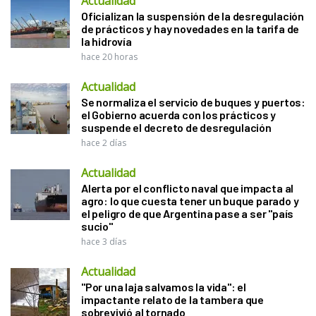
Actualidad
Oficializan la suspensión de la desregulación
de prácticos y hay novedades en la tarifa de
la hidrovía
hace 20 horas
Actualidad
Se normaliza el servicio de buques y puertos:
el Gobierno acuerda con los prácticos y
suspende el decreto de desregulación
hace 2 días
Actualidad
Alerta por el conflicto naval que impacta al
agro: lo que cuesta tener un buque parado y
el peligro de que Argentina pase a ser "país
sucio"
hace 3 días
Actualidad
"Por una laja salvamos la vida": el
impactante relato de la tambera que
sobrevivió al tornado