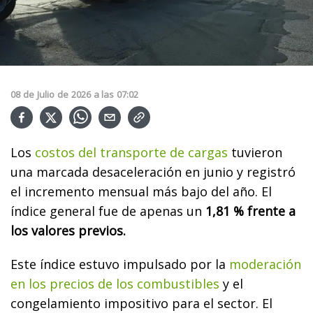
08
de
Julio
de
2026
a las
07:02
Los
costos del transporte de cargas
tuvieron
una marcada desaceleración en junio y registró
el incremento mensual más bajo del año. El
índice general fue de apenas un
1,81 % frente a
los valores previos.
Este índice estuvo impulsado por la
moderación
en los precios de los combustibles
y el
congelamiento impositivo para el sector. El