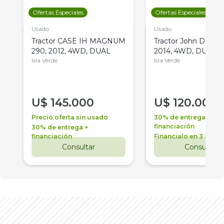
Ofertas Especiales
Ofertas Especiales
Usado
Usado
Tractor CASE IH MAGNUM
Tractor John Deere 
290, 2012, 4WD, DUAL
2014, 4WD, DUAL
Isla Verde
Isla Verde
U$
145.000
U$
120.000
Precio oferta sin usado
30% de entrega +
financiación
30% de entrega +
financiación
Financialo en 3 años
Consultar
Consultar