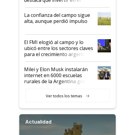
kirchnerismo era como "darle
plata a un hijo para droga":
La confianza del campo sigue
Juan Félix Rossetti, el libertario
alta, aunque perdió impulso
que de una dura crisis salió
más fuerte y apuesta al cambio
de Milei
El FMI elogió al campo y lo
ubicó entre los sectores claves
para el crecimiento argentino
Milei y Elon Musk instalarán
internet en 6000 escuelas
rurales de la Argentina gracias
a un acuerdo con Starlink
Ver todos los temas
Actualidad