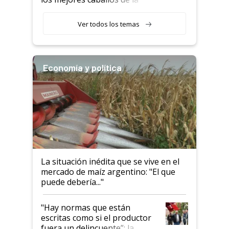
Argentina y los mitos que
todavía hacen sufrir a estos
Ver todos los temas
animales: "Mientras me
descalificaban, yo seguí
haciendo currículum"
Economía y política
La situación inédita que se vive en el
mercado de maíz argentino: "El que
puede debería..."
"Hay normas que están
escritas como si el productor
fuera un delincuente”: la