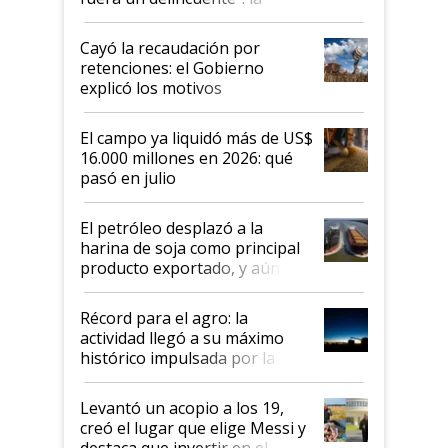
desregulación llegó al
Congreso Aapresid y hasta se
Cayó la recaudación por
habló del financiamiento al
retenciones: el Gobierno
IPCVA
explicó los motivos
El campo ya liquidó más de US$
16.000 millones en 2026: qué
pasó en julio
El petróleo desplazó a la
harina de soja como principal
producto exportado, y aún así
el agro aportó casi seis de cada
diez dólares y sostuvo el
Récord para el agro: la
liderazgo en un semestre
actividad llegó a su máximo
récord
histórico impulsada por la
cosecha y las exportaciones
Levantó un acopio a los 19,
creó el lugar que elige Messi y
destaca que invertir en el