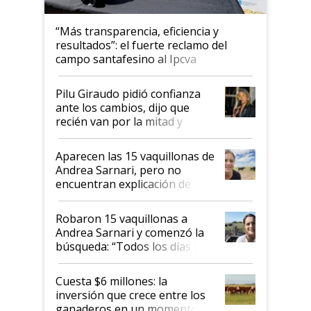
“Más transparencia, eficiencia y
resultados”: el fuerte reclamo del
campo santafesino al Ipcva
Pilu Giraudo pidió confianza
ante los cambios, dijo que
recién van por la mitad y
destacó que exportar dejó de
ser "para unos pocos":
Aparecen las 15 vaquillonas de
"Tenemos un mandato muy
Andrea Sarnari, pero no
claro del gobierno nacional"
encuentran explicación de
cómo llegaron allí
Robaron 15 vaquillonas a
Andrea Sarnari y comenzó la
búsqueda: “Todos los días le
toca a algún productor”
Cuesta $6 millones: la
inversión que crece entre los
ganaderos en un momento