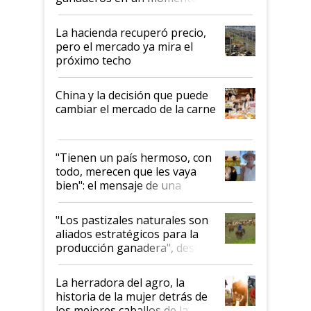
histórico para la actividad
La hacienda recuperó precio,
pero el mercado ya mira el
próximo techo
China y la decisión que puede
cambiar el mercado de la carne
"Tienen un país hermoso, con
todo, merecen que les vaya
bien": el mensaje de una
ganadera uruguaya sobre las
oportunidades que se abren
"Los pastizales naturales son
para el agro en Argentina, con
aliados estratégicos para la
foco en la carne
producción ganadera", destaca
la iniciativa que ya reúne a 46
establecimientos en Argentina
La herradora del agro, la
historia de la mujer detrás de
los mejores caballos de la