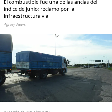
El combustible fue una de las anclas del
índice de junio; reclamo por la
infraestructura vial
Agrofy News
08
de
Julio
de
2026
a las
07:02