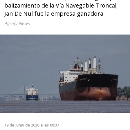
balizamiento de la Vía Navegable Troncal;
Jan De Nul fue la empresa ganadora
Agrofy News
19
de
Junio
de
2026
a las
09:37