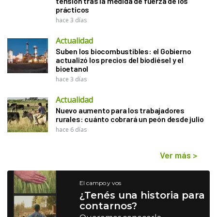
tensión tras la medida de fuerza de los
prácticos
hace 3 días
Actualidad
Suben los biocombustibles: el Gobierno
actualizó los precios del biodiésel y el
bioetanol
hace 3 días
Actualidad
Nuevo aumento para los trabajadores
rurales: cuánto cobrará un peón desde julio
hace 6 días
Ver más
>
El campo y vos
¿Tenés una historia para
contarnos?