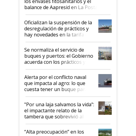
los envases fitosanitarios y el
balance de Aapresid en La Posta
Oficializan la suspensión de la
desregulación de prácticos y
hay novedades en la tarifa de
la hidrovía
Se normaliza el servicio de
buques y puertos: el Gobierno
acuerda con los prácticos y
suspende el decreto de
desregulación
Alerta por el conflicto naval
que impacta al agro: lo que
cuesta tener un buque parado
y el peligro de que Argentina
pase a ser "país sucio"
"Por una laja salvamos la vida":
el impactante relato de la
tambera que sobrevivió al
tornado
“Alta preocupación” en los