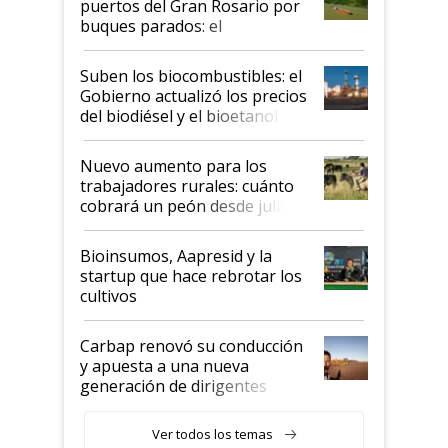
puertos del Gran Rosario por
buques parados: el
funcionamiento de las
exportadoras en tensión tras
Suben los biocombustibles: el
la medida de fuerza de los
Gobierno actualizó los precios
prácticos
del biodiésel y el bioetanol
Nuevo aumento para los
trabajadores rurales: cuánto
cobrará un peón desde julio
Bioinsumos, Aapresid y la
startup que hace rebrotar los
cultivos
Carbap renovó su conducción
y apuesta a una nueva
generación de dirigentes
rurales
Ver todos los temas