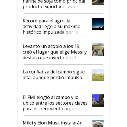
harina de soja como principal
producto exportado, y aún así
el agro aportó casi seis de cada
diez dólares y sostuvo el
Récord para el agro: la
liderazgo en un semestre
actividad llegó a su máximo
récord
histórico impulsada por la
cosecha y las exportaciones
Levantó un acopio a los 19,
creó el lugar que elige Messi y
destaca que invertir en el
kirchnerismo era como "darle
plata a un hijo para droga":
La confianza del campo sigue
Juan Félix Rossetti, el libertario
alta, aunque perdió impulso
que de una dura crisis salió
más fuerte y apuesta al cambio
de Milei
El FMI elogió al campo y lo
ubicó entre los sectores claves
para el crecimiento argentino
Milei y Elon Musk instalarán