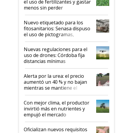
el uso de fertilizantes y gastar
menos sin perder
productividad en la campaña
fina
Nuevo etiquetado para los
fitosanitarios: Senasa dispuso
el uso de pictogramas,
palabras de advertencia e
indicaciones
Nuevas regulaciones para el
uso de drones: Córdoba fija
distancias mínimas
Alerta por la urea: el precio
aumentó un 40 % y no bajan
mientras se mantiene el
conflicto en Medio Oriente
Con mejor clima, el productor
invirtió más en nutrientes y
empujó el mercado
Oficializan nuevos requisitos