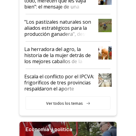
todo, merecen que les vaya
bien": el mensaje de una
ganadera uruguaya sobre las
oportunidades que se abren
"Los pastizales naturales son
para el agro en Argentina, con
aliados estratégicos para la
foco en la carne
producción ganadera", destaca
la iniciativa que ya reúne a 46
establecimientos en Argentina
La herradora del agro, la
historia de la mujer detrás de
los mejores caballos de la
Argentina y los mitos que
todavía hacen sufrir a estos
Escala el conflicto por el IPCVA:
animales: "Mientras me
frigoríficos de tres provincias
descalificaban, yo seguí
respaldaron el aporte
haciendo currículum"
obligatorio
Ver todos los temas
Economía y política