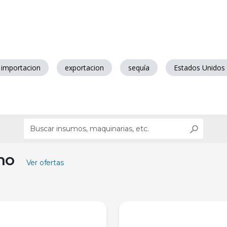
importacion
exportacion
sequía
Estados Unidos
ino
Ver ofertas