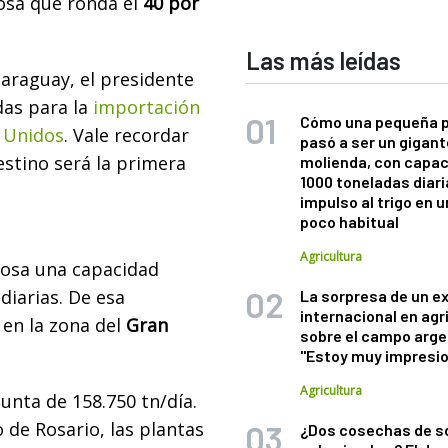
iosa que ronda el
40 por
Las más leídas
araguay, el presidente
as para la
importación
Cómo una pequeña 
s Unidos
. Vale recordar
pasó a ser un gigant
estino será la primera
molienda, con capac
1000 toneladas diaria
impulso al trigo en 
poco habitual
Agricultura
inosa una capacidad
diarias. De esa
La sorpresa de un e
internacional en agr
 en la zona del
Gran
sobre el campo arge
"Estoy muy impresi
Agricultura
unta de 158.750 tn/día.
 de Rosario, las plantas
¿Dos cosechas de s