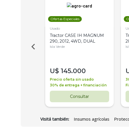
les
Ofertas Especiales
O
Usado
U
a Metalfor 7040,
Tractor CASE IH MAGNUM
T
Bot 32 Mts
290, 2012, 4WD, DUAL
2
Isla Verde
Is
000
U$
145.000
a + financiación
Precio oferta sin usado
3
 4 años
30% de entrega + financiación
F
nsultar
Consultar
Visitá también:
Insumos agrícolas
Protecc