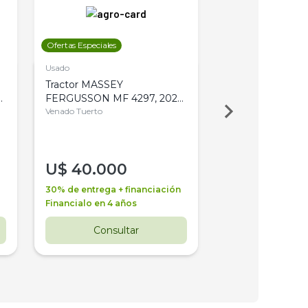
Ofertas Especiales
Ofertas Especiales
Usado
Usado
Tractor MASSEY
Tractor AGCO ALL
,
FERGUSSON MF 4297, 2020,
2003, 4WD, PA
4WD, PATON
Venado Tuerto
Venado Tuerto
U$
40.000
U$
30.000
30% de entrega + financiación
30% de entrega + 
Financialo en 4 años
Financialo en 3 a
Consultar
Consul