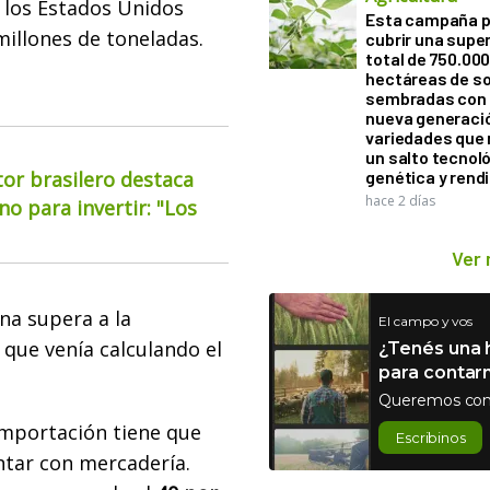
 los Estados Unidos
Esta campaña 
millones de toneladas.
cubrir una super
total de 750.00
hectáreas de so
sembradas con
nueva generaci
variedades que
un salto tecnol
or brasilero destaca
genética y rend
hace 2 días
o para invertir: "Los
Ver
na supera a la
El campo y vos
 que venía calculando el
¿Tenés una h
para contar
Queremos con
importación tiene que
Escribinos
tar con mercadería.