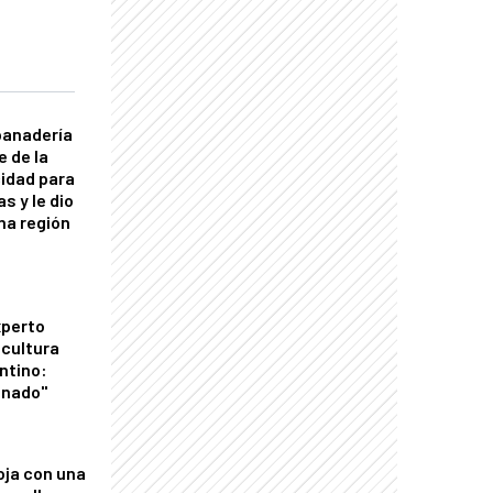
panadería
e de la
idad para
s y le dio
una región
xperto
icultura
ntino:
onado"
oja con una