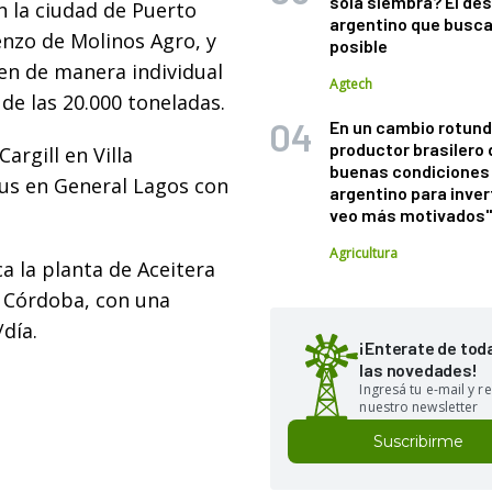
sola siembra? El des
n la ciudad de Puerto
argentino que busca
enzo de Molinos Agro, y
posible
nen de manera individual
Agtech
 de las 20.000 toneladas.
En un cambio rotund
productor brasilero
rgill en Villa
buenas condiciones 
fus en General Lagos con
argentino para inver
veo más motivados
Agricultura
a la planta de Aceitera
 Córdoba, con una
día.
¡Enterate de tod
las novedades!
Ingresá tu e-mail y re
nuestro newsletter
Suscribirme