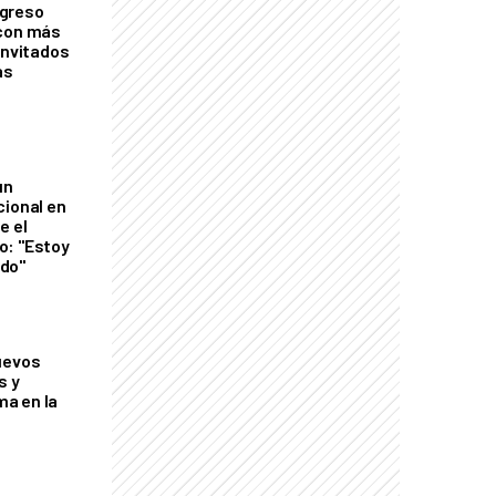
greso
 con más
invitados
as
un
cional en
e el
o: "Estoy
do"
uevos
s y
a en la