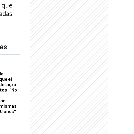
o que
ladas
das
de
que el
del agro
tos: "No
n
gan
s mismas
50 años"