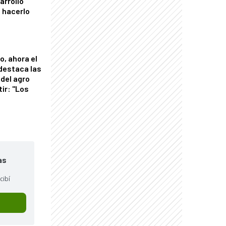
arrollo
 hacerlo
o, ahora el
 destaca las
del agro
tir: "Los
"
as
cibí