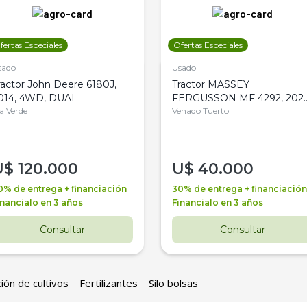
fertas Especiales
Ofertas Especiales
sado
Usado
ractor John Deere 6180J,
Tractor MASSEY
014, 4WD, DUAL
FERGUSSON MF 4292, 2020
la Verde
4WD, PATON
Venado Tuerto
U$
120.000
U$
40.000
0% de entrega + financiación
30% de entrega + financiación
inancialo en 3 años
Financialo en 3 años
Consultar
Consultar
ión de cultivos
Fertilizantes
Silo bolsas