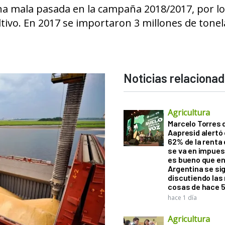
una mala pasada en la campaña 2018/2017, por l
ltivo. En 2017 se importaron 3 millones de tone
Noticias relaciona
Agricultura
Marcelo Torres 
Aapresid alertó 
62% de la renta 
se va en impues
es bueno que e
Argentina se si
discutiendo la
cosas de hace 
hace 1 día
Agricultura