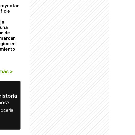
proyectan
ficie
0
ja
 una
ón de
 marcan
ógico en
imiento
 más
>
istoria
nos?
ocerla