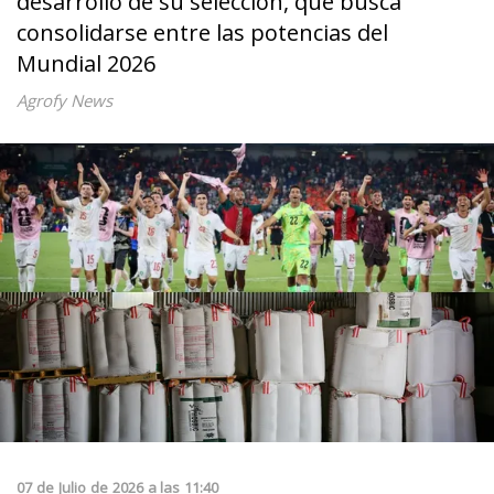
desarrollo de su selección, que busca
consolidarse entre las potencias del
Mundial 2026
Agrofy News
07
de
Julio
de
2026
a las
11:40