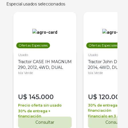
Especial usados seleccionados
Ofertas Especiales
Ofertas Especiales
Usado
Usado
Tractor CASE IH MAGNUM
Tractor John Deere 
290, 2012, 4WD, DUAL
2014, 4WD, DUAL
Isla Verde
Isla Verde
U$
145.000
U$
120.000
Precio oferta sin usado
30% de entrega +
financiación
30% de entrega +
financiación
Financialo en 3 años
Consultar
Consultar