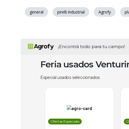
general
pirelli industrial
Agrofy
pl
¡Encontrá todo para tu campo!
Feria usados Ventur
Especial usados seleccionados
les
Ofertas Especiales
O