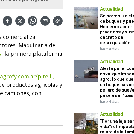
Actualidad
Se normaliza el 
de buques y pue
Gobierno acuerd
prácticos y sus
y comercializa
decreto de
desregulación
tores, Maquinaria de
hace 4 días
y
, la primera plataforma
Actualidad
Alerta por el con
naval que impac
/agrofy.com.ar/pirelli,
agro: lo que cu
 de productos agrícolas y
un buque parado
peligro de que 
de camiones, con
pase a ser "país
hace 4 días
Actualidad
"Por una laja sa
vida": el impac
relato de la ta