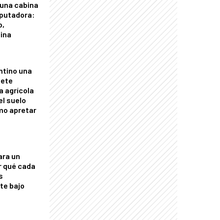
 una cabina
putadora:
o,
tina
ntino una
mete
a agrícola
el suelo
mo apretar
ara un
r qué cada
s
nte bajo