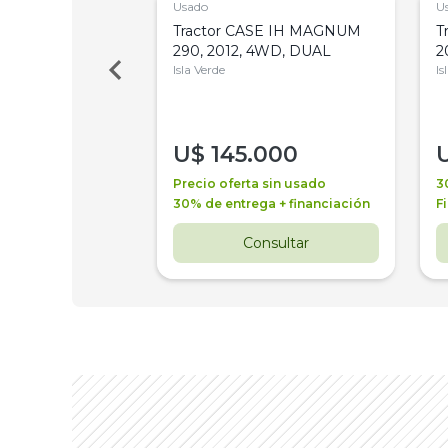
Usado
U
a Metalfor 7040,
Tractor CASE IH MAGNUM
T
Bot 32 Mts
290, 2012, 4WD, DUAL
2
Isla Verde
Is
000
U$
145.000
a + financiación
Precio oferta sin usado
3
 4 años
30% de entrega + financiación
F
nsultar
Consultar