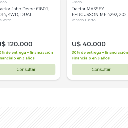
sado
Usado
ractor John Deere 6180J,
Tractor MASSEY
014, 4WD, DUAL
FERGUSSON MF 4292, 2020
la Verde
4WD, PATON
Venado Tuerto
U$
120.000
U$
40.000
0% de entrega + financiación
30% de entrega + financiación
inancialo en 3 años
Financialo en 3 años
Consultar
Consultar