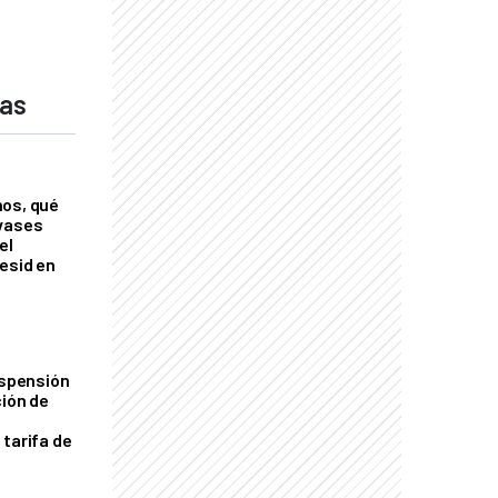
das
nos, qué
nvases
el
esid en
uspensión
ción de
 tarifa de