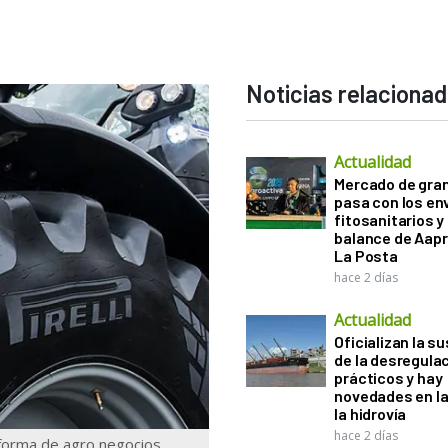
Noticias relaciona
Actualidad
Mercado de gra
pasa con los e
fitosanitarios y 
balance de Aapr
La Posta
hace 2 días
Actualidad
Oficializan la s
de la desregula
prácticos y hay
novedades en la
la hidrovía
hace 2 días
taforma de agro negocios