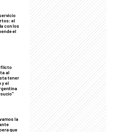
servicio
rtos: el
a con los
pende el
flicto
ta al
esta tener
 y el
Argentina
 sucio"
lvamos la
tante
mbera que