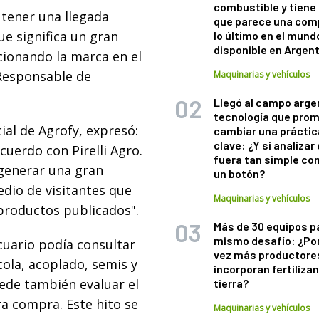
combustible y tiene
 tener una llegada
que parece una com
e significa un gran
lo último en el mund
disponible en Argen
cionando la marca en el
 Responsable de
Maquinarias y vehículos
Llegó al campo arge
tecnología que pro
ial de Agrofy, expresó:
cambiar una práctic
clave: ¿Y si analizar 
cuerdo con Pirelli Agro.
fuera tan simple co
 generar una gran
un botón?
edio de visitantes que
Maquinarias y vehículos
productos publicados".
Más de 30 equipos p
mismo desafío: ¿Po
cuario podía consultar
vez más productore
ola, acoplado, semis y
incorporan fertiliza
uede también evaluar el
tierra?
a compra. Este hito se
Maquinarias y vehículos