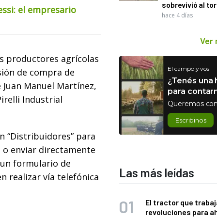
sobrevivió al to
essi: el empresario
hace 4 días
Ver
os productores agrícolas
El campo y vos
isión de compra de
¿Tenés una h
e Juan Manuel Martínez,
para contar
relli Industrial
Queremos con
Escribinos
n “Distribuidores” para
 o enviar directamente
e un formulario de
Las más leídas
 realizar vía telefónica
El tractor que trabaj
revoluciones para a