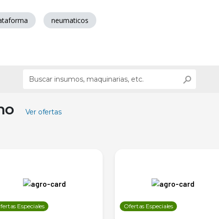
ataforma
neumaticos
ino
Ver ofertas
fertas Especiales
Ofertas Especiales