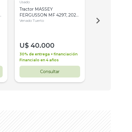
Usado
Usado
Tractor MASSEY
Tractor AGCO ALL
,
FERGUSSON MF 4297, 2020,
2003, 4WD, PA
4WD, PATON
Venado Tuerto
Venado Tuerto
U$
40.000
U$
30.000
30% de entrega + financiación
30% de entrega + 
Financialo en 4 años
Financialo en 3 a
Consultar
Consul