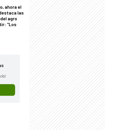
o, ahora el
 destaca las
del agro
tir: "Los
"
as
cibí