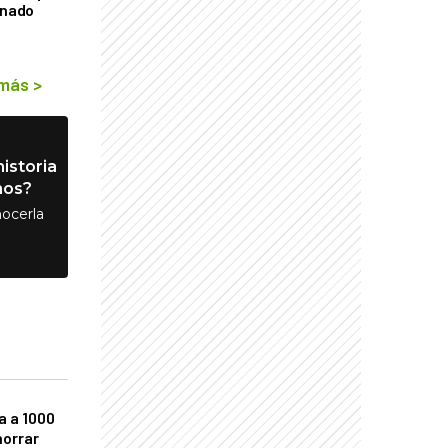
rnado
 más
>
istoria
nos?
ocerla
a a 1000
horrar