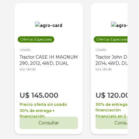
Ofertas Especiales
Ofertas Especiales
Usado
Usado
Tractor CASE IH MAGNUM
Tractor John Deere 
290, 2012, 4WD, DUAL
2014, 4WD, DUAL
Isla Verde
Isla Verde
U$
145.000
U$
120.000
Precio oferta sin usado
30% de entrega +
financiación
30% de entrega +
financiación
Financialo en 3 años
Consultar
Consultar