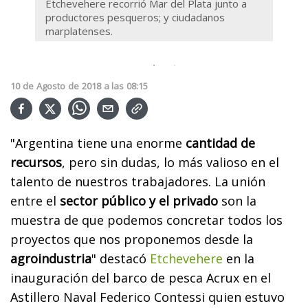
 a
Etchevehere recorrió Mar del Plata junto a
Etche
productores pesqueros; y ciudadanos
prod
marplatenses.
marp
10
de
Agosto
de
2018
a las
08:15
"Argentina tiene una enorme
cantidad de
recursos
, pero sin dudas, lo más valioso en el
talento de nuestros trabajadores. La unión
entre el
sector público y el privado
son la
muestra de que podemos concretar todos los
proyectos que nos proponemos desde la
agroindustria
" destacó
Etchevehere
en la
inauguración del barco de pesca Acrux en el
Astillero Naval Federico Contessi quien estuvo