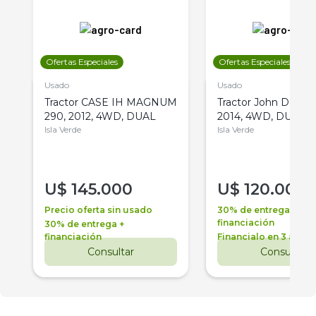
Ofertas Especiales
Ofertas Especiales
Usado
Usado
Tractor CASE IH MAGNUM
Tractor John Deere 
290, 2012, 4WD, DUAL
2014, 4WD, DUAL
Isla Verde
Isla Verde
U$
145.000
U$
120.000
Precio oferta sin usado
30% de entrega +
financiación
30% de entrega +
financiación
Financialo en 3 años
Consultar
Consultar