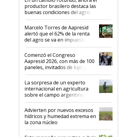
productor brasilero destaca las
buenas condiciones del agro
argentino para invertir: "Los veo
más motivados"
Marcelo Torres de Aapresid
alertó que el 62% de la renta
del agro se va en impuestos:
"No es bueno que en
Argentina se sigan discutiendo
Comenzó el Congreso
las mismas cosas de hace 50
Aapresid 2026, con más de 100
años"
paneles, invitados de lujo y
todas las tendencias
La sorpresa de un experto
internacional en agricultura
sobre el campo argentino:
"Estoy muy impresionado"
Advierten por nuevos excesos
hídricos y humedad extrema en
la zona núcleo