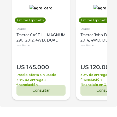
Ofertas Especiales
Ofertas Especiales
Usado
Usado
Tractor CASE IH MAGNUM
Tractor John Deere 
290, 2012, 4WD, DUAL
2014, 4WD, DUAL
Isla Verde
Isla Verde
U$
145.000
U$
120.000
Precio oferta sin usado
30% de entrega +
financiación
30% de entrega +
financiación
Financialo en 3 años
Consultar
Consultar