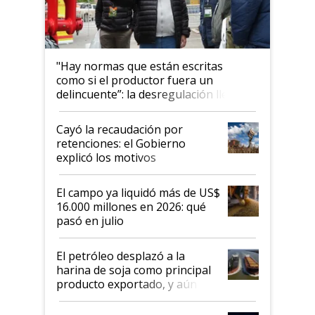
"Hay normas que están escritas
como si el productor fuera un
delincuente”: la desregulación llegó
al Congreso Aapresid y hasta se
habló del financiamiento al IPCVA
Cayó la recaudación por
retenciones: el Gobierno
explicó los motivos
El campo ya liquidó más de US$
16.000 millones en 2026: qué
pasó en julio
El petróleo desplazó a la
harina de soja como principal
producto exportado, y aún así
el agro aportó casi seis de cada
diez dólares y sostuvo el