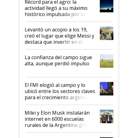
Récord para el agro: la
liderazgo en un semestre
actividad llegó a su máximo
récord
histórico impulsada por la
cosecha y las exportaciones
Levantó un acopio a los 19,
creó el lugar que elige Messi y
destaca que invertir en el
kirchnerismo era como "darle
plata a un hijo para droga":
La confianza del campo sigue
Juan Félix Rossetti, el libertario
alta, aunque perdió impulso
que de una dura crisis salió
más fuerte y apuesta al cambio
de Milei
El FMI elogió al campo y lo
ubicó entre los sectores claves
para el crecimiento argentino
Milei y Elon Musk instalarán
internet en 6000 escuelas
rurales de la Argentina gracias
a un acuerdo con Starlink