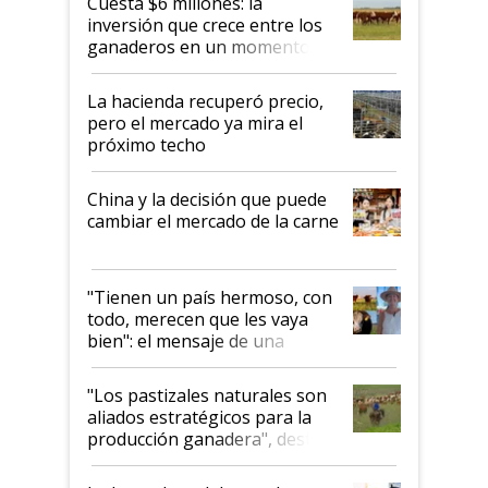
Cuesta $6 millones: la
inversión que crece entre los
ganaderos en un momento
histórico para la actividad
La hacienda recuperó precio,
pero el mercado ya mira el
próximo techo
China y la decisión que puede
cambiar el mercado de la carne
"Tienen un país hermoso, con
todo, merecen que les vaya
bien": el mensaje de una
ganadera uruguaya sobre las
oportunidades que se abren
"Los pastizales naturales son
para el agro en Argentina, con
aliados estratégicos para la
foco en la carne
producción ganadera", destaca
la iniciativa que ya reúne a 46
establecimientos en Argentina