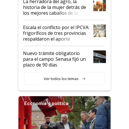
La herradora del agro, la
historia de la mujer detrás de
los mejores caballos de la
Argentina y los mitos que
todavía hacen sufrir a estos
Escala el conflicto por el IPCVA:
animales: "Mientras me
frigoríficos de tres provincias
descalificaban, yo seguí
respaldaron el aporte
haciendo currículum"
obligatorio
Nuevo trámite obligatorio
para el campo: Senasa fijó un
plazo de 90 días
Ver todos los temas
Economía y política