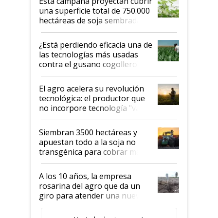
Esta campaña proyectan cubrir
una superficie total de 750.000
hectáreas de soja sembradas
con una nueva generación de
variedades que marcan un
¿Está perdiendo eficacia una de
salto tecnológico en genética y
las tecnologías más usadas
rendimiento
contra el gusano cogollero? El
desafío de una tecnología clave
El agro acelera su revolución
tecnológica: el productor que
no incorpore tecnología "va a
perder el tren"
Siembran 3500 hectáreas y
apuestan todo a la soja no
transgénica para cobrar más
por tonelada: compraron un
semillero
A los 10 años, la empresa
rosarina del agro que da un
giro para atender una nueva
etapa en el agro