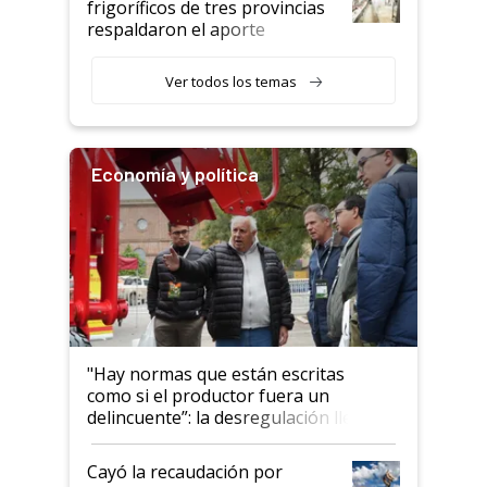
frigoríficos de tres provincias
descalificaban, yo seguí
respaldaron el aporte
haciendo currículum"
obligatorio
Ver todos los temas
Economía y política
"Hay normas que están escritas
como si el productor fuera un
delincuente”: la desregulación llegó
al Congreso Aapresid y hasta se
habló del financiamiento al IPCVA
Cayó la recaudación por