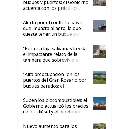
buques y puertos: el Gobierno
acuerda con los prácticos y
suspende el decreto de
desregulación
Alerta por el conflicto naval
que impacta al agro: lo que
cuesta tener un buque parado
y el peligro de que Argentina
pase a ser "país sucio"
"Por una laja salvamos la vida":
el impactante relato de la
tambera que sobrevivió al
tornado
“Alta preocupación” en los
puertos del Gran Rosario por
buques parados: el
funcionamiento de las
exportadoras en tensión tras
Suben los biocombustibles: el
la medida de fuerza de los
Gobierno actualizó los precios
prácticos
del biodiésel y el bioetanol
Nuevo aumento para los