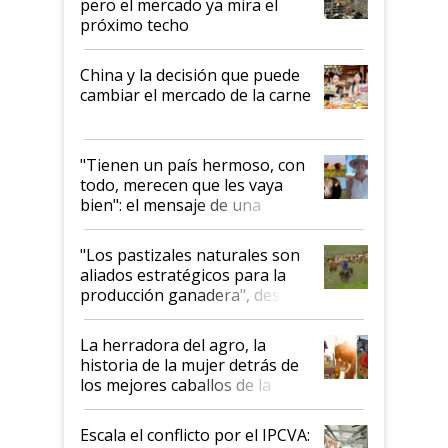
pero el mercado ya mira el
próximo techo
China y la decisión que puede
cambiar el mercado de la carne
"Tienen un país hermoso, con
todo, merecen que les vaya
bien": el mensaje de una
ganadera uruguaya sobre las
oportunidades que se abren
"Los pastizales naturales son
para el agro en Argentina, con
aliados estratégicos para la
foco en la carne
producción ganadera", destaca
la iniciativa que ya reúne a 46
establecimientos en Argentina
La herradora del agro, la
historia de la mujer detrás de
los mejores caballos de la
Argentina y los mitos que
todavía hacen sufrir a estos
Escala el conflicto por el IPCVA:
animales: "Mientras me