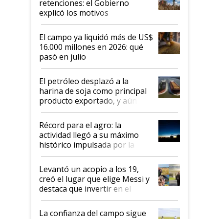
retenciones: el Gobierno
explicó los motivos
El campo ya liquidó más de US$
16.000 millones en 2026: qué
pasó en julio
El petróleo desplazó a la
harina de soja como principal
producto exportado, y aún así
el agro aportó casi seis de cada
diez dólares y sostuvo el
Récord para el agro: la
liderazgo en un semestre
actividad llegó a su máximo
récord
histórico impulsada por la
cosecha y las exportaciones
Levantó un acopio a los 19,
creó el lugar que elige Messi y
destaca que invertir en el
kirchnerismo era como "darle
plata a un hijo para droga":
La confianza del campo sigue
Juan Félix Rossetti, el libertario