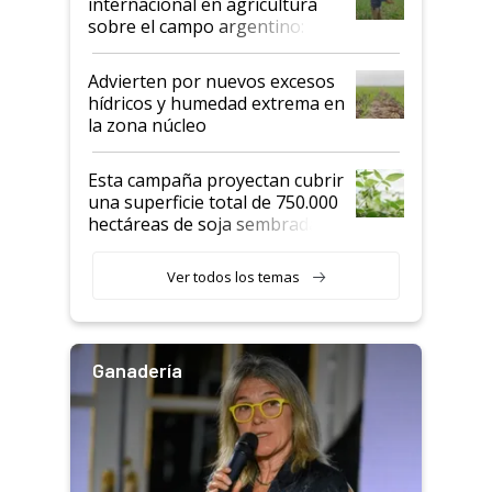
internacional en agricultura
sobre el campo argentino:
"Estoy muy impresionado"
Advierten por nuevos excesos
hídricos y humedad extrema en
la zona núcleo
Esta campaña proyectan cubrir
una superficie total de 750.000
hectáreas de soja sembradas
con una nueva generación de
variedades que marcan un
Ver todos los temas
salto tecnológico en genética y
rendimiento
Ganadería