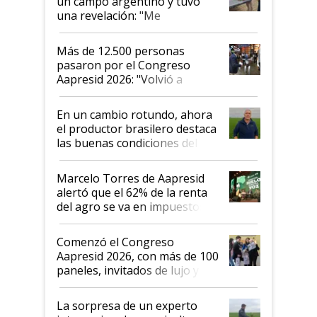
un campo argentino y tuvo
una revelación: "Me
impresionó mucho"
Más de 12.500 personas
pasaron por el Congreso
Aapresid 2026: "Volvió a
demostrar que hablar del
suelo es hablar de todo el
En un cambio rotundo, ahora
sistema productivo"
el productor brasilero destaca
las buenas condiciones del
agro argentino para invertir:
"Los veo más motivados"
Marcelo Torres de Aapresid
alertó que el 62% de la renta
del agro se va en impuestos:
"No es bueno que en
Argentina se sigan discutiendo
Comenzó el Congreso
las mismas cosas de hace 50
Aapresid 2026, con más de 100
años"
paneles, invitados de lujo y
todas las tendencias
La sorpresa de un experto