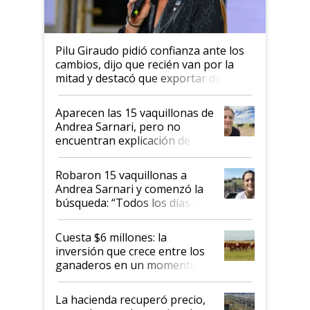
Pilu Giraudo pidió confianza ante los
cambios, dijo que recién van por la
mitad y destacó que exportar dejó de
ser "para unos pocos": "Tenemos un
mandato muy claro del gobierno
Aparecen las 15 vaquillonas de
nacional"
Andrea Sarnari, pero no
encuentran explicación de
cómo llegaron allí
Robaron 15 vaquillonas a
Andrea Sarnari y comenzó la
búsqueda: “Todos los días le
toca a algún productor”
Cuesta $6 millones: la
inversión que crece entre los
ganaderos en un momento
histórico para la actividad
La hacienda recuperó precio,