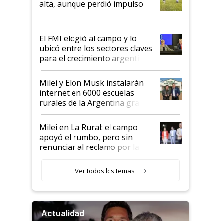
alta, aunque perdió impulso
que de una dura crisis salió
más fuerte y apuesta al cambio
de Milei
El FMI elogió al campo y lo
ubicó entre los sectores claves
para el crecimiento argentino
Milei y Elon Musk instalarán
internet en 6000 escuelas
rurales de la Argentina gracias
a un acuerdo con Starlink
Milei en La Rural: el campo
apoyó el rumbo, pero sin
renunciar al reclamo por las
retenciones
Ver todos los temas
Actualidad