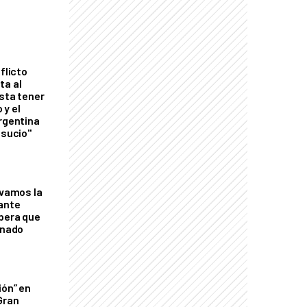
flicto
ta al
esta tener
 y el
Argentina
 sucio"
lvamos la
tante
mbera que
rnado
ión” en
Gran