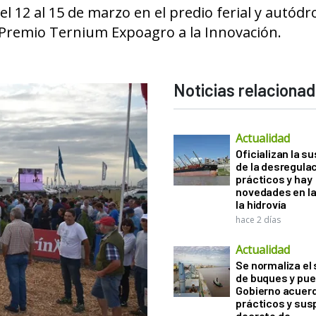
del 12 al 15 de marzo en el predio ferial y autód
l Premio Ternium Expoagro a la Innovación.
Noticias relaciona
Actualidad
Oficializan la s
de la desregula
prácticos y hay
novedades en la
la hidrovía
hace 2 días
Actualidad
Se normaliza el 
de buques y pue
Gobierno acuerd
prácticos y sus
decreto de