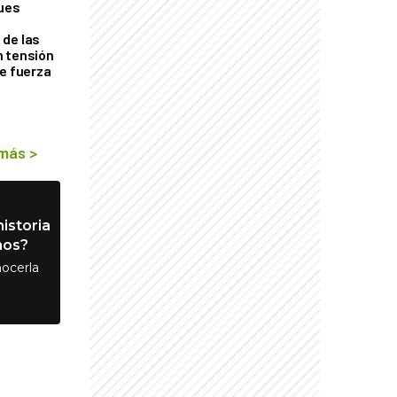
ques
de las
n tensión
de fuerza
s
 más
>
istoria
nos?
ocerla