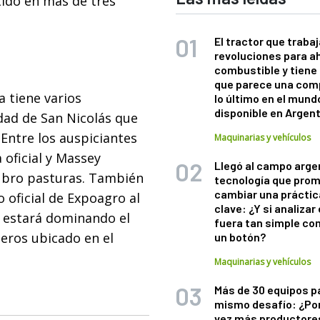
tido en más de tres
El tractor que trabaj
revoluciones para a
combustible y tiene
que parece una com
a tiene varios
lo último en el mund
disponible en Argen
idad de San Nicolás que
 Entre los auspiciantes
Maquinarias y vehículos
oficial y Massey
Llegó al campo arge
ubro pasturas. También
tecnología que pro
cambiar una práctic
 oficial de Expoagro al
clave: ¿Y si analizar 
 estará dominando el
fuera tan simple co
eros ubicado en el
un botón?
Maquinarias y vehículos
Más de 30 equipos p
mismo desafío: ¿Po
vez más productore