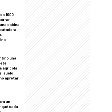
a a 1000
horrar
 una cabina
putadora:
o,
tina
ntino una
mete
a agrícola
el suelo
mo apretar
ara un
r qué cada
s