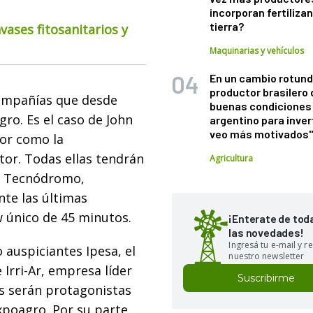
incorporan fertiliza
tierra?
ases fitosanitarios y
Maquinarias y vehículos
En un cambio rotund
productor brasilero
compañías que desde
buenas condiciones 
ro. Es el caso de John
argentino para inver
veo más motivados
for como la
tor. Todas ellas tendrán
Agricultura
l Tecnódromo,
te las últimas
w único de 45 minutos.
¡Enterate de tod
las novedades!
Ingresá tu e-mail y re
auspiciantes Ipesa, el
nuestro newsletter
 Irri-Ar, empresa líder
Suscribirme
s serán protagonistas
xpoagro. Por su parte,