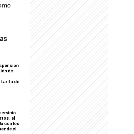
romo
das
uspensión
ción de
 tarifa de
servicio
rtos: el
a con los
pende el