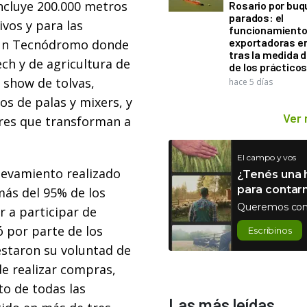
incluye 200.000 metros
Rosario por bu
parados: el
ivos y para las
funcionamiento 
exportadoras e
 un Tecnódromo donde
tras la medida 
ch y de agricultura de
de los práctico
, show de tolvas,
hace 5 días
os de palas y mixers, y
Ver
ores que transforman a
El campo y vos
elevamiento realizado
¿Tenés una h
para contar
más del 95% de los
Queremos con
r a participar de
ó por parte de los
Escribinos
estaron su voluntad de
de realizar compras,
to de todas las
Las más leídas