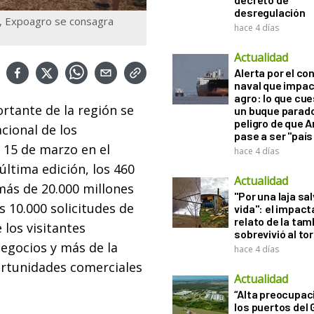
desregulación
e, Expoagro se consagra
hace 4 días
Actualidad
Alerta por el con
naval que impac
agro: lo que cu
rtante de la región se
un buque parado
peligro de que 
cional de los
pase a ser "país
 15 de marzo en el
hace 4 días
última edición, los 460
Actualidad
más de 20.000 millones
"Por una laja sa
s 10.000 solicitudes de
vida": el impac
relato de la ta
 los visitantes
sobrevivió al to
egocios y más de la
hace 4 días
rtunidades comerciales
Actualidad
“Alta preocupac
los puertos del 