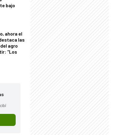
nte bajo
o, ahora el
 destaca las
del agro
tir: "Los
"
as
cibí