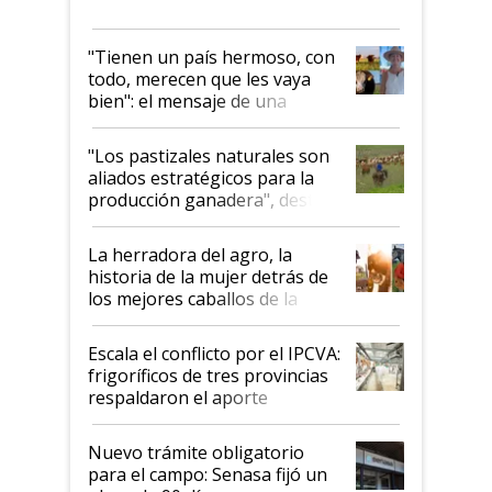
"Tienen un país hermoso, con
todo, merecen que les vaya
bien": el mensaje de una
ganadera uruguaya sobre las
oportunidades que se abren
"Los pastizales naturales son
para el agro en Argentina, con
aliados estratégicos para la
foco en la carne
producción ganadera", destaca
la iniciativa que ya reúne a 46
establecimientos en Argentina
La herradora del agro, la
historia de la mujer detrás de
los mejores caballos de la
Argentina y los mitos que
todavía hacen sufrir a estos
Escala el conflicto por el IPCVA:
animales: "Mientras me
frigoríficos de tres provincias
descalificaban, yo seguí
respaldaron el aporte
haciendo currículum"
obligatorio
Nuevo trámite obligatorio
para el campo: Senasa fijó un