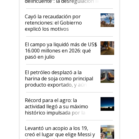
delincuente”: la desregulación llegó
al Congreso Aapresid y hasta se
habló del financiamiento al IPCVA
Cayó la recaudación por
retenciones: el Gobierno
explicó los motivos
El campo ya liquidó más de US$
16.000 millones en 2026: qué
pasó en julio
El petróleo desplazó a la
harina de soja como principal
producto exportado, y aún así
el agro aportó casi seis de cada
diez dólares y sostuvo el
Récord para el agro: la
liderazgo en un semestre
actividad llegó a su máximo
récord
histórico impulsada por la
cosecha y las exportaciones
Levantó un acopio a los 19,
creó el lugar que elige Messi y