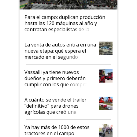
Para el campo: duplican producción
hasta las 120 máquinas al año y
contratan especialistas de la
industria automotriz para lograrlo
La venta de autos entra en una
nueva etapa: qué espera el
mercado en el segundo
semestre
Vassalli ya tiene nuevos
dueños y primero deberán
cumplir con los que compraron
cosechadoras y todavía no las
recibieron: quién está detrás
A cuánto se vende el trailer
del rescate de la empresa
"definitivo" para drones
agrícolas que creó una
empresa argentina: "Veíamos a
contratistas invirtiendo miles
Ya hay más de 1000 de estos
de dólares en drones de última
tractores en el campo
generación que luego eran