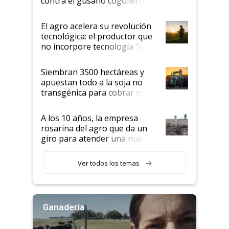
contra el gusano cogollero? El
desafío de una tecnología clave
El agro acelera su revolución
tecnológica: el productor que
no incorpore tecnología "va a
perder el tren"
Siembran 3500 hectáreas y
apuestan todo a la soja no
transgénica para cobrar más
por tonelada: compraron un
semillero
A los 10 años, la empresa
rosarina del agro que da un
giro para atender una nueva
etapa en el agro
Ver todos los temas
Ganadería