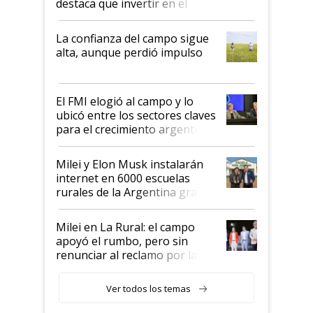
destaca que invertir en el
kirchnerismo era como "darle
plata a un hijo para droga":
La confianza del campo sigue
Juan Félix Rossetti, el libertario
alta, aunque perdió impulso
que de una dura crisis salió
más fuerte y apuesta al cambio
de Milei
El FMI elogió al campo y lo
ubicó entre los sectores claves
para el crecimiento argentino
Milei y Elon Musk instalarán
internet en 6000 escuelas
rurales de la Argentina gracias
a un acuerdo con Starlink
Milei en La Rural: el campo
apoyó el rumbo, pero sin
renunciar al reclamo por las
retenciones
Ver todos los temas