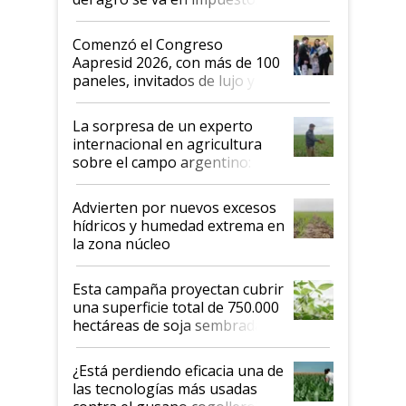
"No es bueno que en
Argentina se sigan discutiendo
Comenzó el Congreso
las mismas cosas de hace 50
Aapresid 2026, con más de 100
años"
paneles, invitados de lujo y
todas las tendencias
La sorpresa de un experto
internacional en agricultura
sobre el campo argentino:
"Estoy muy impresionado"
Advierten por nuevos excesos
hídricos y humedad extrema en
la zona núcleo
Esta campaña proyectan cubrir
una superficie total de 750.000
hectáreas de soja sembradas
con una nueva generación de
variedades que marcan un
¿Está perdiendo eficacia una de
salto tecnológico en genética y
las tecnologías más usadas
rendimiento