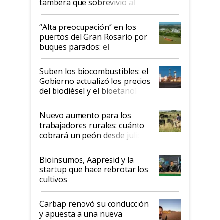
tambera que sobrevivió al
tornado
“Alta preocupación” en los
puertos del Gran Rosario por
buques parados: el
funcionamiento de las
exportadoras en tensión tras
Suben los biocombustibles: el
la medida de fuerza de los
Gobierno actualizó los precios
prácticos
del biodiésel y el bioetanol
Nuevo aumento para los
trabajadores rurales: cuánto
cobrará un peón desde julio
Bioinsumos, Aapresid y la
startup que hace rebrotar los
cultivos
Carbap renovó su conducción
y apuesta a una nueva