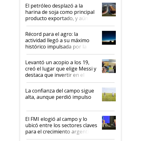
El petróleo desplazó a la
harina de soja como principal
producto exportado, y aún así
el agro aportó casi seis de cada
diez dólares y sostuvo el
Récord para el agro: la
liderazgo en un semestre
actividad llegó a su máximo
récord
histórico impulsada por la
cosecha y las exportaciones
Levantó un acopio a los 19,
creó el lugar que elige Messi y
destaca que invertir en el
kirchnerismo era como "darle
plata a un hijo para droga":
La confianza del campo sigue
Juan Félix Rossetti, el libertario
alta, aunque perdió impulso
que de una dura crisis salió
más fuerte y apuesta al cambio
de Milei
El FMI elogió al campo y lo
ubicó entre los sectores claves
para el crecimiento argentino