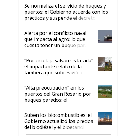
Se normaliza el servicio de buques y
puertos: el Gobierno acuerda con los
prácticos y suspende el decreto de
desregulación
Alerta por el conflicto naval
que impacta al agro: lo que
cuesta tener un buque parado
y el peligro de que Argentina
pase a ser "país sucio"
"Por una laja salvamos la vida":
el impactante relato de la
tambera que sobrevivió al
tornado
“Alta preocupación” en los
puertos del Gran Rosario por
buques parados: el
funcionamiento de las
exportadoras en tensión tras
Suben los biocombustibles: el
la medida de fuerza de los
Gobierno actualizó los precios
prácticos
del biodiésel y el bioetanol