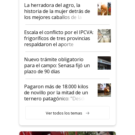
establecimientos en Argentina
La herradora del agro, la
historia de la mujer detrás de
los mejores caballos de la
Argentina y los mitos que
todavía hacen sufrir a estos
Escala el conflicto por el IPCVA:
animales: "Mientras me
frigoríficos de tres provincias
descalificaban, yo seguí
respaldaron el aporte
haciendo currículum"
obligatorio
Nuevo trámite obligatorio
para el campo: Senasa fijó un
plazo de 90 días
Pagaron más de 18.000 kilos
de novillo por la mitad de un
ternero patagónico: "Desde
que bajó del camión empezó a
llamar la atención"
Ver todos los temas