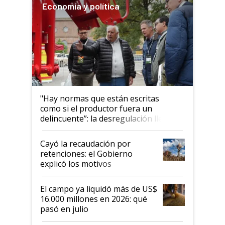
Economía y política
"Hay normas que están escritas
como si el productor fuera un
delincuente”: la desregulación llegó
al Congreso Aapresid y hasta se
habló del financiamiento al IPCVA
Cayó la recaudación por
retenciones: el Gobierno
explicó los motivos
El campo ya liquidó más de US$
16.000 millones en 2026: qué
pasó en julio