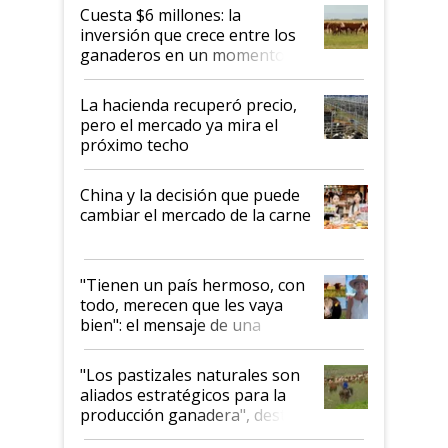
Cuesta $6 millones: la
inversión que crece entre los
ganaderos en un momento
histórico para la actividad
La hacienda recuperó precio,
pero el mercado ya mira el
próximo techo
China y la decisión que puede
cambiar el mercado de la carne
"Tienen un país hermoso, con
todo, merecen que les vaya
bien": el mensaje de una
ganadera uruguaya sobre las
oportunidades que se abren
"Los pastizales naturales son
para el agro en Argentina, con
aliados estratégicos para la
foco en la carne
producción ganadera", destaca
la iniciativa que ya reúne a 46