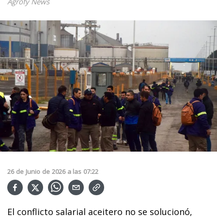
Agrofy News
26
de
Junio
de
2026
a las
07:22
El conflicto salarial aceitero no se solucionó,