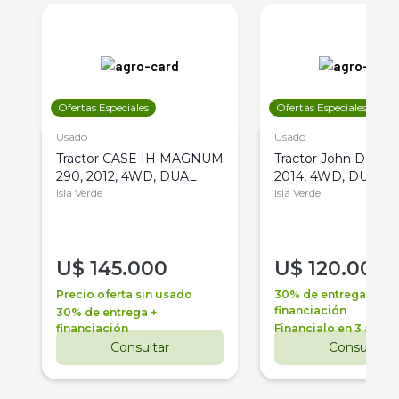
Ofertas Especiales
Ofertas Especiales
Usado
Usado
Tractor CASE IH MAGNUM
Tractor John Deere 
290, 2012, 4WD, DUAL
2014, 4WD, DUAL
Isla Verde
Isla Verde
U$
145.000
U$
120.000
Precio oferta sin usado
30% de entrega +
financiación
30% de entrega +
financiación
Financialo en 3 años
Consultar
Consultar