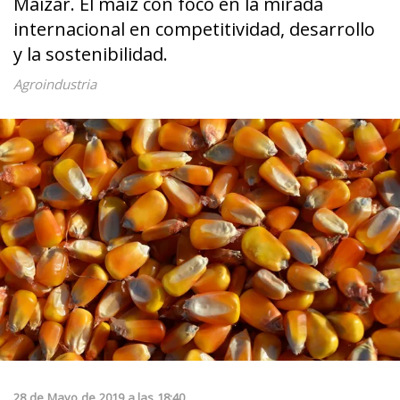
Maizar. El maíz con foco en la mirada
internacional en competitividad, desarrollo
y la sostenibilidad.
Agroindustria
28
de
Mayo
de
2019
a las
18:40