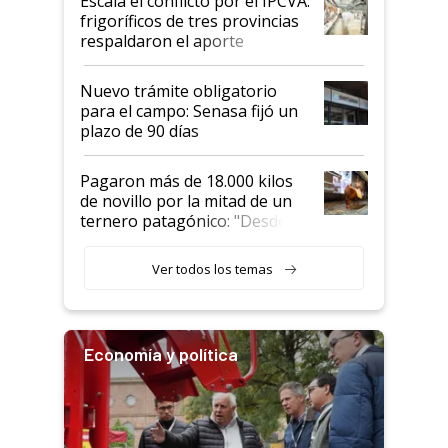
Escala el conflicto por el IPCVA:
animales: "Mientras me
frigoríficos de tres provincias
descalificaban, yo seguí
respaldaron el aporte
haciendo currículum"
obligatorio
Nuevo trámite obligatorio
para el campo: Senasa fijó un
plazo de 90 días
Pagaron más de 18.000 kilos
de novillo por la mitad de un
ternero patagónico: "Desde
que bajó del camión empezó a
llamar la atención"
Ver todos los temas
Economía y política