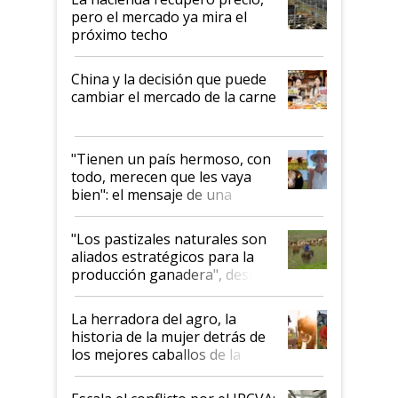
pero el mercado ya mira el
próximo techo
China y la decisión que puede
cambiar el mercado de la carne
"Tienen un país hermoso, con
todo, merecen que les vaya
bien": el mensaje de una
ganadera uruguaya sobre las
oportunidades que se abren
"Los pastizales naturales son
para el agro en Argentina, con
aliados estratégicos para la
foco en la carne
producción ganadera", destaca
la iniciativa que ya reúne a 46
establecimientos en Argentina
La herradora del agro, la
historia de la mujer detrás de
los mejores caballos de la
Argentina y los mitos que
todavía hacen sufrir a estos