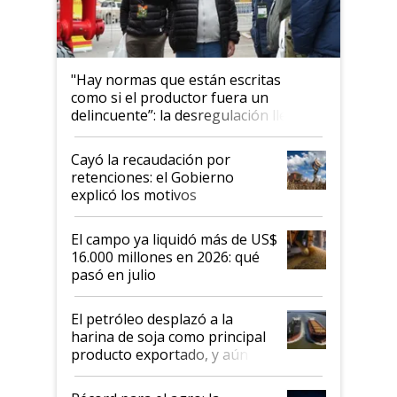
"Hay normas que están escritas
como si el productor fuera un
delincuente”: la desregulación llegó
al Congreso Aapresid y hasta se
habló del financiamiento al IPCVA
Cayó la recaudación por
retenciones: el Gobierno
explicó los motivos
El campo ya liquidó más de US$
16.000 millones en 2026: qué
pasó en julio
El petróleo desplazó a la
harina de soja como principal
producto exportado, y aún así
el agro aportó casi seis de cada
diez dólares y sostuvo el