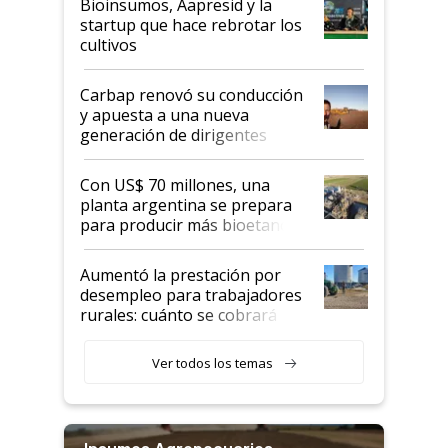
Bioinsumos, Aapresid y la
startup que hace rebrotar los
cultivos
Carbap renovó su conducción
y apuesta a una nueva
generación de dirigentes
rurales
Con US$ 70 millones, una
planta argentina se prepara
para producir más bioetanol
que nunca
Aumentó la prestación por
desempleo para trabajadores
rurales: cuánto se cobrará
desde agosto
Ver todos los temas
Insumos Agropecuarios