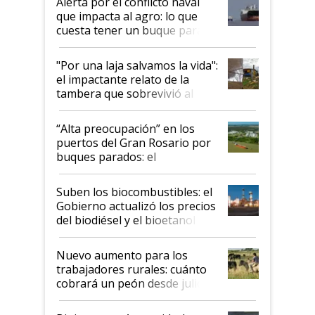
Alerta por el conflicto naval
que impacta al agro: lo que
cuesta tener un buque parado
y el peligro de que Argentina
pase a ser "país sucio"
"Por una laja salvamos la vida":
el impactante relato de la
tambera que sobrevivió al
tornado
“Alta preocupación” en los
puertos del Gran Rosario por
buques parados: el
funcionamiento de las
exportadoras en tensión tras
Suben los biocombustibles: el
la medida de fuerza de los
Gobierno actualizó los precios
prácticos
del biodiésel y el bioetanol
Nuevo aumento para los
trabajadores rurales: cuánto
cobrará un peón desde julio