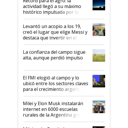
Récord para el agro: la
liderazgo en un semestre
actividad llegó a su máximo
récord
histórico impulsada por la
cosecha y las exportaciones
Levantó un acopio a los 19,
creó el lugar que elige Messi y
destaca que invertir en el
kirchnerismo era como "darle
plata a un hijo para droga":
La confianza del campo sigue
Juan Félix Rossetti, el libertario
alta, aunque perdió impulso
que de una dura crisis salió
más fuerte y apuesta al cambio
de Milei
El FMI elogió al campo y lo
ubicó entre los sectores claves
para el crecimiento argentino
Milei y Elon Musk instalarán
internet en 6000 escuelas
rurales de la Argentina gracias
a un acuerdo con Starlink