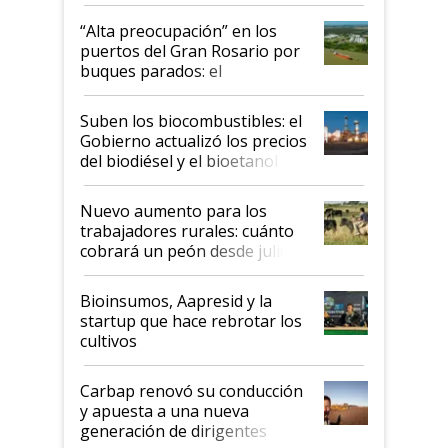
tornado
“Alta preocupación” en los
puertos del Gran Rosario por
buques parados: el
funcionamiento de las
exportadoras en tensión tras
Suben los biocombustibles: el
la medida de fuerza de los
Gobierno actualizó los precios
prácticos
del biodiésel y el bioetanol
Nuevo aumento para los
trabajadores rurales: cuánto
cobrará un peón desde julio
Bioinsumos, Aapresid y la
startup que hace rebrotar los
cultivos
Carbap renovó su conducción
y apuesta a una nueva
generación de dirigentes