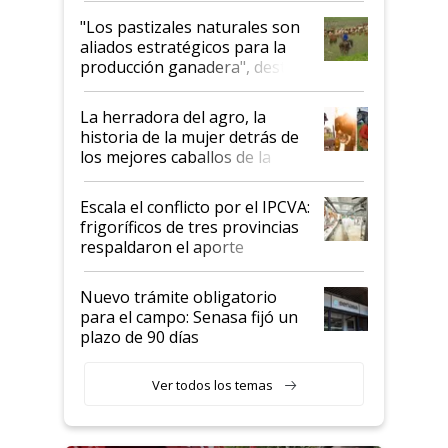
oportunidades que se abren
"Los pastizales naturales son
para el agro en Argentina, con
aliados estratégicos para la
foco en la carne
producción ganadera", destaca
la iniciativa que ya reúne a 46
establecimientos en Argentina
La herradora del agro, la
historia de la mujer detrás de
los mejores caballos de la
Argentina y los mitos que
todavía hacen sufrir a estos
Escala el conflicto por el IPCVA:
animales: "Mientras me
frigoríficos de tres provincias
descalificaban, yo seguí
respaldaron el aporte
haciendo currículum"
obligatorio
Nuevo trámite obligatorio
para el campo: Senasa fijó un
plazo de 90 días
Ver todos los temas