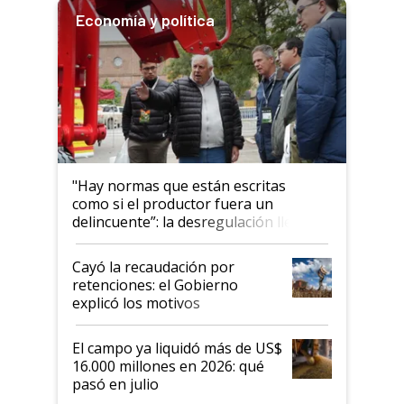
Economía y política
"Hay normas que están escritas
como si el productor fuera un
delincuente”: la desregulación llegó
al Congreso Aapresid y hasta se
habló del financiamiento al IPCVA
Cayó la recaudación por
retenciones: el Gobierno
explicó los motivos
El campo ya liquidó más de US$
16.000 millones en 2026: qué
pasó en julio