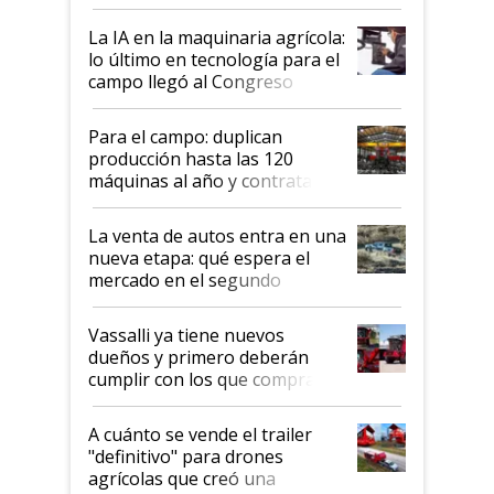
incorporan fertilizante bajo
tierra?
La IA en la maquinaria agrícola:
lo último en tecnología para el
campo llegó al Congreso
Aapresid 2026
Para el campo: duplican
producción hasta las 120
máquinas al año y contratan
especialistas de la industria
automotriz para lograrlo
La venta de autos entra en una
nueva etapa: qué espera el
mercado en el segundo
semestre
Vassalli ya tiene nuevos
dueños y primero deberán
cumplir con los que compraron
cosechadoras y todavía no las
recibieron: quién está detrás
A cuánto se vende el trailer
del rescate de la empresa
"definitivo" para drones
agrícolas que creó una