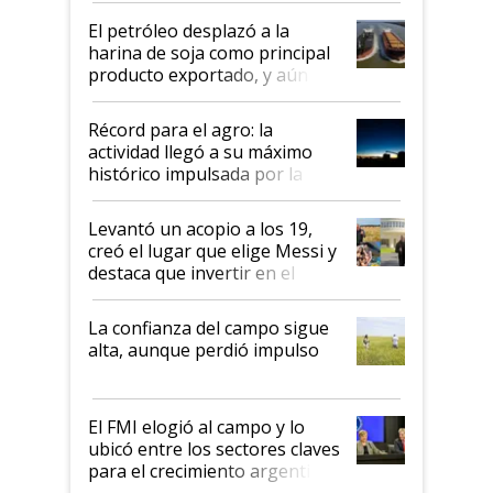
El petróleo desplazó a la
harina de soja como principal
producto exportado, y aún así
el agro aportó casi seis de cada
diez dólares y sostuvo el
Récord para el agro: la
liderazgo en un semestre
actividad llegó a su máximo
récord
histórico impulsada por la
cosecha y las exportaciones
Levantó un acopio a los 19,
creó el lugar que elige Messi y
destaca que invertir en el
kirchnerismo era como "darle
plata a un hijo para droga":
La confianza del campo sigue
Juan Félix Rossetti, el libertario
alta, aunque perdió impulso
que de una dura crisis salió
más fuerte y apuesta al cambio
de Milei
El FMI elogió al campo y lo
ubicó entre los sectores claves
para el crecimiento argentino