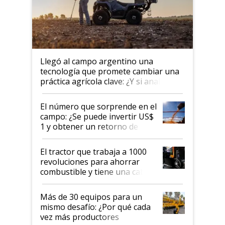
Llegó al campo argentino una
tecnología que promete cambiar una
práctica agrícola clave: ¿Y si analizar
el suelo fuera tan simple como
apretar un botón?
El número que sorprende en el
campo: ¿Se puede invertir US$
1 y obtener un retorno de
hasta US$ 10 en agricultura?
El tractor que trabaja a 1000
revoluciones para ahorrar
combustible y tiene una cabina
que parece una computadora:
lo último en el mundo,
Más de 30 equipos para un
disponible en Argentina
mismo desafío: ¿Por qué cada
vez más productores