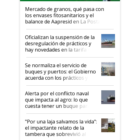
Mercado de granos, qué pasa con
los envases fitosanitarios y el
balance de Aapresid en La Posta
Oficializan la suspensión de la
desregulación de prácticos y
hay novedades en la tarifa de
la hidrovía
Se normaliza el servicio de
buques y puertos: el Gobierno
acuerda con los prácticos y
suspende el decreto de
desregulación
Alerta por el conflicto naval
que impacta al agro: lo que
cuesta tener un buque parado
y el peligro de que Argentina
pase a ser "país sucio"
"Por una laja salvamos la vida":
el impactante relato de la
tambera que sobrevivió al