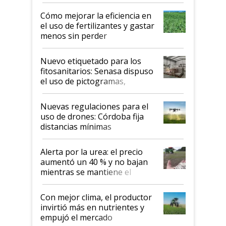
propiedad intelectual
Cómo mejorar la eficiencia en
el uso de fertilizantes y gastar
menos sin perder
productividad en la campaña
fina
Nuevo etiquetado para los
fitosanitarios: Senasa dispuso
el uso de pictogramas,
palabras de advertencia e
indicaciones
Nuevas regulaciones para el
uso de drones: Córdoba fija
distancias mínimas
Alerta por la urea: el precio
aumentó un 40 % y no bajan
mientras se mantiene el
conflicto en Medio Oriente
Con mejor clima, el productor
invirtió más en nutrientes y
empujó el mercado