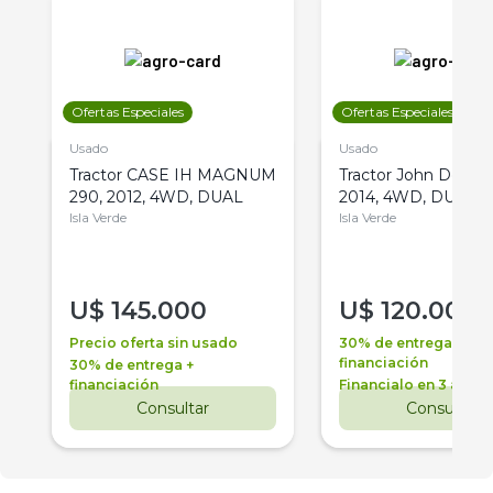
Ofertas Especiales
Ofertas Especiales
Usado
Usado
Tractor CASE IH MAGNUM
Tractor John Deere 
290, 2012, 4WD, DUAL
2014, 4WD, DUAL
Isla Verde
Isla Verde
U$
145.000
U$
120.000
Precio oferta sin usado
30% de entrega +
financiación
30% de entrega +
financiación
Financialo en 3 años
Consultar
Consultar