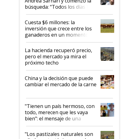
Andrea Sarnari y comenzó la
búsqueda: “Todos los días le
toca a algún productor”
Cuesta $6 millones: la
inversión que crece entre los
ganaderos en un momento
histórico para la actividad
La hacienda recuperó precio,
pero el mercado ya mira el
próximo techo
China y la decisión que puede
cambiar el mercado de la carne
"Tienen un país hermoso, con
todo, merecen que les vaya
bien": el mensaje de una
ganadera uruguaya sobre las
oportunidades que se abren
"Los pastizales naturales son
para el agro en Argentina, con