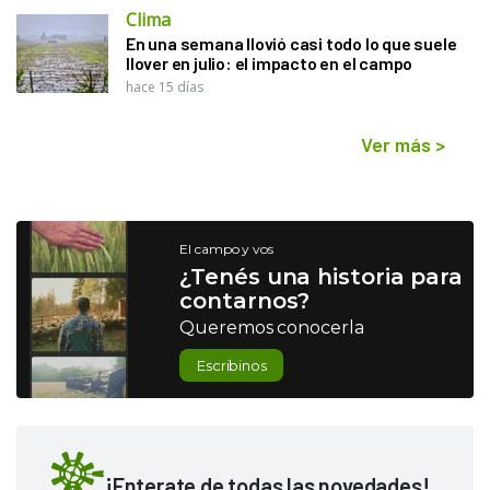
Clima
En una semana llovió casi todo lo que suele
llover en julio: el impacto en el campo
hace 15 días
Ver más
>
El campo y vos
¿Tenés una historia para
contarnos?
Queremos conocerla
Escribinos
¡Enterate de todas las novedades!