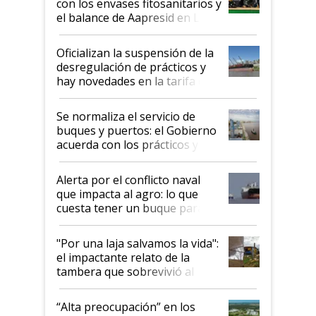
con los envases fitosanitarios y
el balance de Aapresid en La
Posta
Oficializan la suspensión de la
desregulación de prácticos y
hay novedades en la tarifa de
la hidrovía
Se normaliza el servicio de
buques y puertos: el Gobierno
acuerda con los prácticos y
suspende el decreto de
desregulación
Alerta por el conflicto naval
que impacta al agro: lo que
cuesta tener un buque parado
y el peligro de que Argentina
pase a ser "país sucio"
"Por una laja salvamos la vida":
el impactante relato de la
tambera que sobrevivió al
tornado
“Alta preocupación” en los