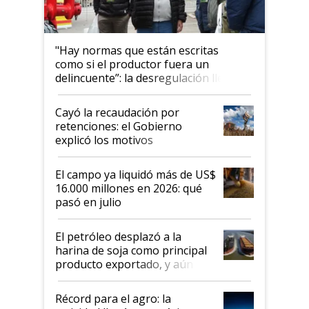
"Hay normas que están escritas
como si el productor fuera un
delincuente”: la desregulación llegó
al Congreso Aapresid y hasta se
habló del financiamiento al IPCVA
Cayó la recaudación por
retenciones: el Gobierno
explicó los motivos
El campo ya liquidó más de US$
16.000 millones en 2026: qué
pasó en julio
El petróleo desplazó a la
harina de soja como principal
producto exportado, y aún así
el agro aportó casi seis de cada
diez dólares y sostuvo el
Récord para el agro: la
liderazgo en un semestre