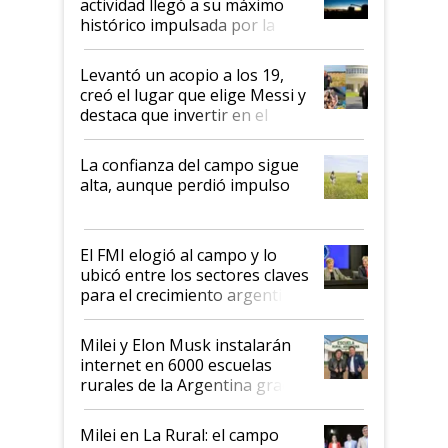
actividad llegó a su máximo
récord
histórico impulsada por la
cosecha y las exportaciones
Levantó un acopio a los 19,
creó el lugar que elige Messi y
destaca que invertir en el
kirchnerismo era como "darle
plata a un hijo para droga":
La confianza del campo sigue
Juan Félix Rossetti, el libertario
alta, aunque perdió impulso
que de una dura crisis salió
más fuerte y apuesta al cambio
de Milei
El FMI elogió al campo y lo
ubicó entre los sectores claves
para el crecimiento argentino
Milei y Elon Musk instalarán
internet en 6000 escuelas
rurales de la Argentina gracias
a un acuerdo con Starlink
Milei en La Rural: el campo