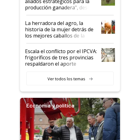
aliados estratégicos para la
foco en la carne
producción ganadera", destaca
la iniciativa que ya reúne a 46
establecimientos en Argentina
La herradora del agro, la
historia de la mujer detrás de
los mejores caballos de la
Argentina y los mitos que
todavía hacen sufrir a estos
Escala el conflicto por el IPCVA:
animales: "Mientras me
frigoríficos de tres provincias
descalificaban, yo seguí
respaldaron el aporte
haciendo currículum"
obligatorio
Ver todos los temas
Economía y política