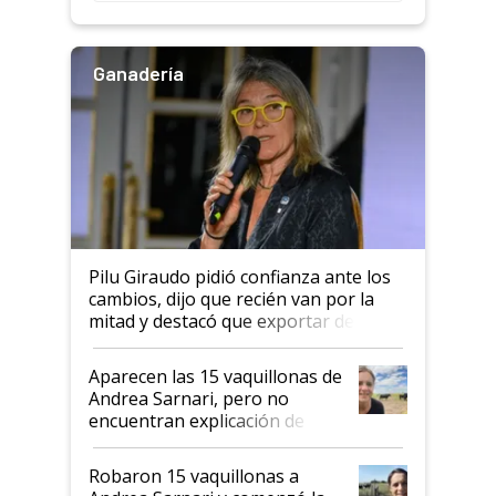
rendimiento
Ganadería
Pilu Giraudo pidió confianza ante los
cambios, dijo que recién van por la
mitad y destacó que exportar dejó de
ser "para unos pocos": "Tenemos un
mandato muy claro del gobierno
Aparecen las 15 vaquillonas de
nacional"
Andrea Sarnari, pero no
encuentran explicación de
cómo llegaron allí
Robaron 15 vaquillonas a