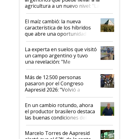
agricultura a un nuevo nivel: "Las
posibilidades de crecimiento son
infinitas"
El maíz cambió: la nueva
característica de los híbridos
que abre una oportunidad en
el lote
La experta en suelos que visitó
un campo argentino y tuvo
una revelación: "Me
impresionó mucho"
Más de 12.500 personas
pasaron por el Congreso
Aapresid 2026: "Volvió a
demostrar que hablar del
suelo es hablar de todo el
En un cambio rotundo, ahora
sistema productivo"
el productor brasilero destaca
las buenas condiciones del
agro argentino para invertir:
"Los veo más motivados"
Marcelo Torres de Aapresid