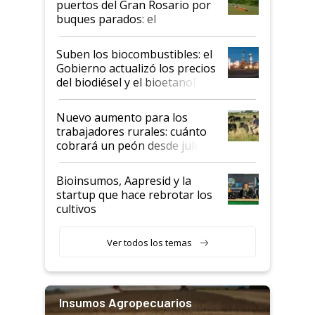
puertos del Gran Rosario por
buques parados: el
funcionamiento de las
exportadoras en tensión tras
Suben los biocombustibles: el
la medida de fuerza de los
Gobierno actualizó los precios
prácticos
del biodiésel y el bioetanol
Nuevo aumento para los
trabajadores rurales: cuánto
cobrará un peón desde julio
Bioinsumos, Aapresid y la
startup que hace rebrotar los
cultivos
Ver todos los temas
Insumos Agropecuarios