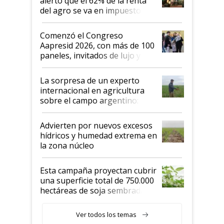
alertó que el 62% de la renta
del agro se va en impuestos:
"No es bueno que en
Argentina se sigan discutiendo
Comenzó el Congreso
las mismas cosas de hace 50
Aapresid 2026, con más de 100
años"
paneles, invitados de lujo y
todas las tendencias
La sorpresa de un experto
internacional en agricultura
sobre el campo argentino:
"Estoy muy impresionado"
Advierten por nuevos excesos
hídricos y humedad extrema en
la zona núcleo
Esta campaña proyectan cubrir
una superficie total de 750.000
hectáreas de soja sembradas
con una nueva generación de
variedades que marcan un
Ver todos los temas
salto tecnológico en genética y