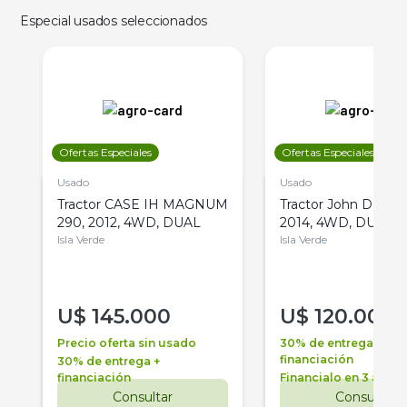
Especial usados seleccionados
Ofertas Especiales
Ofertas Especiales
Usado
Usado
Tractor CASE IH MAGNUM
Tractor John Deere 
290, 2012, 4WD, DUAL
2014, 4WD, DUAL
Isla Verde
Isla Verde
U$
145.000
U$
120.000
Precio oferta sin usado
30% de entrega +
financiación
30% de entrega +
financiación
Financialo en 3 años
Consultar
Consultar