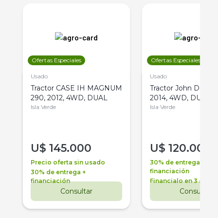
Ofertas Especiales
Ofertas Especiales
Usado
Usado
Tractor CASE IH MAGNUM
Tractor John Deere 
290, 2012, 4WD, DUAL
2014, 4WD, DUAL
Isla Verde
Isla Verde
U$
145.000
U$
120.000
Precio oferta sin usado
30% de entrega +
financiación
30% de entrega +
financiación
Financialo en 3 años
Consultar
Consultar