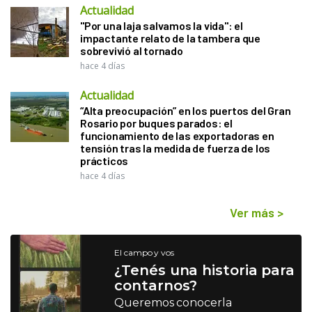
Actualidad
"Por una laja salvamos la vida": el
impactante relato de la tambera que
sobrevivió al tornado
hace 4 días
Actualidad
“Alta preocupación” en los puertos del Gran
Rosario por buques parados: el
funcionamiento de las exportadoras en
tensión tras la medida de fuerza de los
prácticos
hace 4 días
Ver más
>
El campo y vos
¿Tenés una historia para
contarnos?
Queremos conocerla