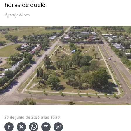
horas de duelo.
Agrofy News
30
de
Junio
de
2026
a las
10:30