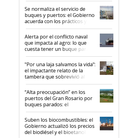
Se normaliza el servicio de
buques y puertos: el Gobierno
acuerda con los prácticos y
suspende el decreto de
desregulación
Alerta por el conflicto naval
que impacta al agro: lo que
cuesta tener un buque parado
y el peligro de que Argentina
pase a ser "país sucio"
"Por una laja salvamos la vida":
el impactante relato de la
tambera que sobrevivió al
tornado
“Alta preocupación” en los
puertos del Gran Rosario por
buques parados: el
funcionamiento de las
exportadoras en tensión tras
Suben los biocombustibles: el
la medida de fuerza de los
Gobierno actualizó los precios
prácticos
del biodiésel y el bioetanol