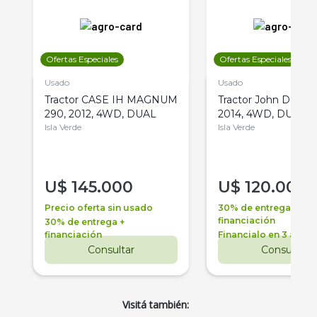
Ofertas Especiales
Ofertas Especiales
Usado
Usado
Tractor CASE IH MAGNUM
Tractor John Deere 
290, 2012, 4WD, DUAL
2014, 4WD, DUAL
Isla Verde
Isla Verde
U$
145.000
U$
120.000
Precio oferta sin usado
30% de entrega +
financiación
30% de entrega +
financiación
Financialo en 3 años
Consultar
Consultar
Visitá también: