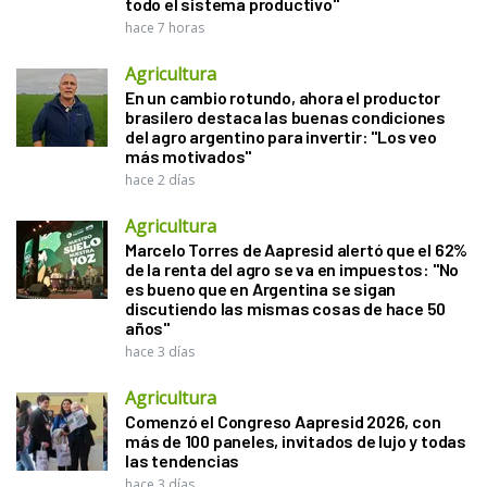
todo el sistema productivo"
hace 7 horas
Agricultura
En un cambio rotundo, ahora el productor
brasilero destaca las buenas condiciones
del agro argentino para invertir: "Los veo
más motivados"
hace 2 días
Agricultura
Marcelo Torres de Aapresid alertó que el 62%
de la renta del agro se va en impuestos: "No
es bueno que en Argentina se sigan
discutiendo las mismas cosas de hace 50
años"
hace 3 días
Agricultura
Comenzó el Congreso Aapresid 2026, con
más de 100 paneles, invitados de lujo y todas
las tendencias
hace 3 días