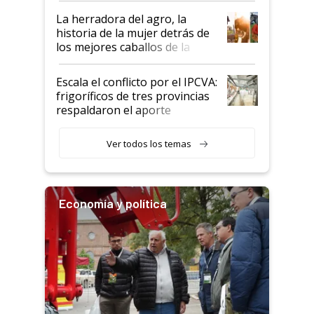
establecimientos en Argentina
La herradora del agro, la
historia de la mujer detrás de
los mejores caballos de la
Argentina y los mitos que
todavía hacen sufrir a estos
Escala el conflicto por el IPCVA:
animales: "Mientras me
frigoríficos de tres provincias
descalificaban, yo seguí
respaldaron el aporte
haciendo currículum"
obligatorio
Ver todos los temas
Economía y política