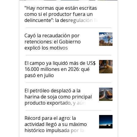
"Hay normas que están escritas
como si el productor fuera un
delincuente”: la desregulación llegó
al Congreso Aapresid y hasta se
habló del financiamiento al IPCVA
Cayó la recaudación por
retenciones: el Gobierno
explicó los motivos
El campo ya liquidó más de US$
16.000 millones en 2026: qué
pasó en julio
El petróleo desplazó a la
harina de soja como principal
producto exportado, y aún así
el agro aportó casi seis de cada
diez dólares y sostuvo el
Récord para el agro: la
liderazgo en un semestre
actividad llegó a su máximo
récord
histórico impulsada por la
cosecha y las exportaciones