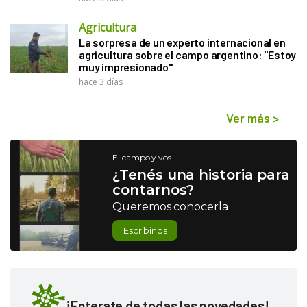
Agricultura
La sorpresa de un experto internacional en
agricultura sobre el campo argentino: "Estoy
muy impresionado"
hace 3 días
Ver más
>
El campo y vos
¿Tenés una historia para
contarnos?
Queremos conocerla
Escribinos
¡Enterate de todas las novedades!