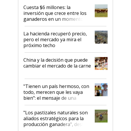
Cuesta $6 millones: la
inversión que crece entre los
ganaderos en un momento
histórico para la actividad
La hacienda recuperó precio,
pero el mercado ya mira el
próximo techo
China y la decisión que puede
cambiar el mercado de la carne
"Tienen un país hermoso, con
todo, merecen que les vaya
bien": el mensaje de una
ganadera uruguaya sobre las
oportunidades que se abren
"Los pastizales naturales son
para el agro en Argentina, con
aliados estratégicos para la
foco en la carne
producción ganadera", destaca
la iniciativa que ya reúne a 46