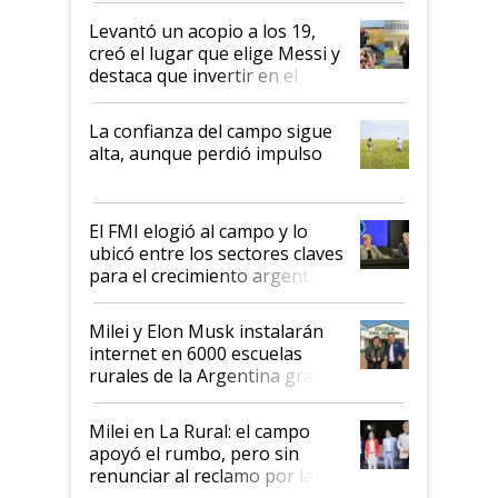
Levantó un acopio a los 19,
creó el lugar que elige Messi y
destaca que invertir en el
kirchnerismo era como "darle
plata a un hijo para droga":
La confianza del campo sigue
Juan Félix Rossetti, el libertario
alta, aunque perdió impulso
que de una dura crisis salió
más fuerte y apuesta al cambio
de Milei
El FMI elogió al campo y lo
ubicó entre los sectores claves
para el crecimiento argentino
Milei y Elon Musk instalarán
internet en 6000 escuelas
rurales de la Argentina gracias
a un acuerdo con Starlink
Milei en La Rural: el campo
apoyó el rumbo, pero sin
renunciar al reclamo por las
retenciones