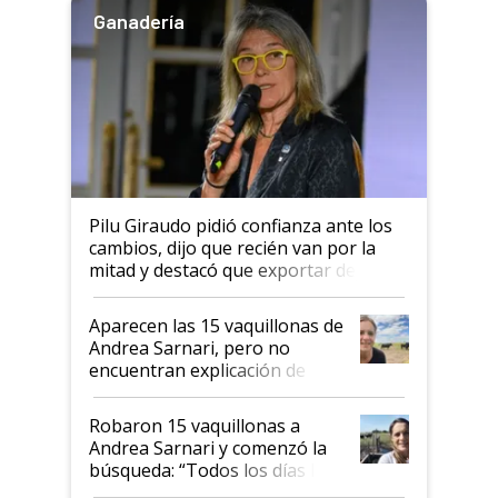
Ganadería
Pilu Giraudo pidió confianza ante los
cambios, dijo que recién van por la
mitad y destacó que exportar dejó de
ser "para unos pocos": "Tenemos un
mandato muy claro del gobierno
Aparecen las 15 vaquillonas de
nacional"
Andrea Sarnari, pero no
encuentran explicación de
cómo llegaron allí
Robaron 15 vaquillonas a
Andrea Sarnari y comenzó la
búsqueda: “Todos los días le
toca a algún productor”