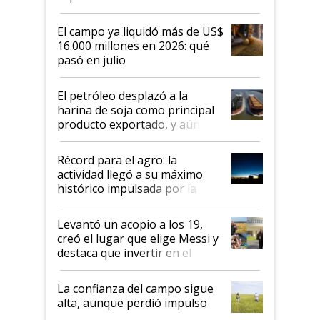
El campo ya liquidó más de US$
16.000 millones en 2026: qué
pasó en julio
El petróleo desplazó a la
harina de soja como principal
producto exportado, y aún así
el agro aportó casi seis de cada
diez dólares y sostuvo el
Récord para el agro: la
liderazgo en un semestre
actividad llegó a su máximo
récord
histórico impulsada por la
cosecha y las exportaciones
Levantó un acopio a los 19,
creó el lugar que elige Messi y
destaca que invertir en el
kirchnerismo era como "darle
plata a un hijo para droga":
La confianza del campo sigue
Juan Félix Rossetti, el libertario
alta, aunque perdió impulso
que de una dura crisis salió