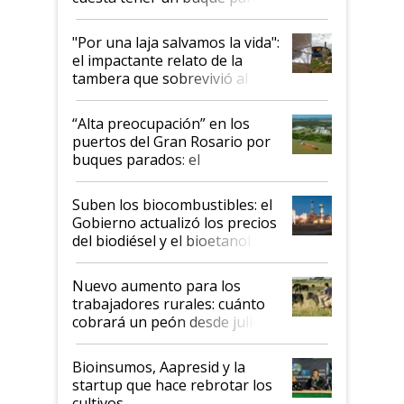
y el peligro de que Argentina
pase a ser "país sucio"
"Por una laja salvamos la vida":
el impactante relato de la
tambera que sobrevivió al
tornado
“Alta preocupación” en los
puertos del Gran Rosario por
buques parados: el
funcionamiento de las
exportadoras en tensión tras
Suben los biocombustibles: el
la medida de fuerza de los
Gobierno actualizó los precios
prácticos
del biodiésel y el bioetanol
Nuevo aumento para los
trabajadores rurales: cuánto
cobrará un peón desde julio
Bioinsumos, Aapresid y la
startup que hace rebrotar los
cultivos