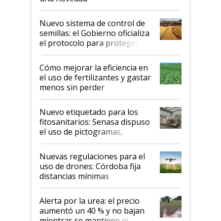
Nuevo sistema de control de
semillas: el Gobierno oficializa
el protocolo para proteger la
propiedad intelectual
Cómo mejorar la eficiencia en
el uso de fertilizantes y gastar
menos sin perder
productividad en la campaña
fina
Nuevo etiquetado para los
fitosanitarios: Senasa dispuso
el uso de pictogramas,
palabras de advertencia e
indicaciones
Nuevas regulaciones para el
uso de drones: Córdoba fija
distancias mínimas
Alerta por la urea: el precio
aumentó un 40 % y no bajan
mientras se mantiene el