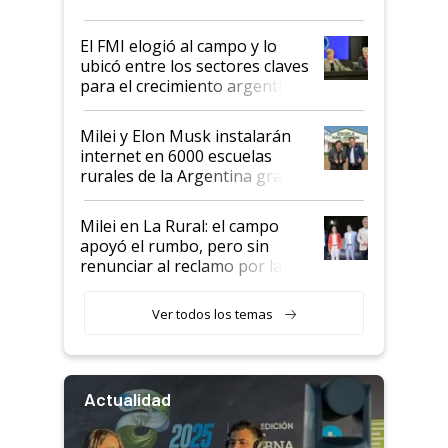
más fuerte y apuesta al cambio
de Milei
El FMI elogió al campo y lo
ubicó entre los sectores claves
para el crecimiento argentino
Milei y Elon Musk instalarán
internet en 6000 escuelas
rurales de la Argentina gracias
a un acuerdo con Starlink
Milei en La Rural: el campo
apoyó el rumbo, pero sin
renunciar al reclamo por las
retenciones
Ver todos los temas
Actualidad