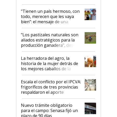
"Tienen un país hermoso, con
todo, merecen que les vaya
bien": el mensaje de una
ganadera uruguaya sobre las
oportunidades que se abren
"Los pastizales naturales son
para el agro en Argentina, con
aliados estratégicos para la
foco en la carne
producción ganadera", destaca
la iniciativa que ya reúne a 46
establecimientos en Argentina
La herradora del agro, la
historia de la mujer detrás de
los mejores caballos de la
Argentina y los mitos que
todavía hacen sufrir a estos
Escala el conflicto por el IPCVA:
animales: "Mientras me
frigoríficos de tres provincias
descalificaban, yo seguí
respaldaron el aporte
haciendo currículum"
obligatorio
Nuevo trámite obligatorio
para el campo: Senasa fijó un
plazo de 90 días