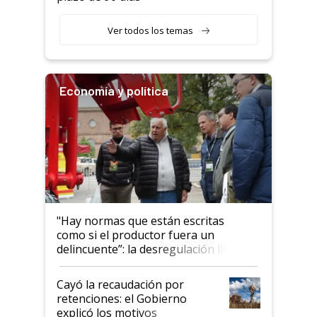
Ver todos los temas
Economía y política
"Hay normas que están escritas
como si el productor fuera un
delincuente”: la desregulación llegó
al Congreso Aapresid y hasta se
habló del financiamiento al IPCVA
Cayó la recaudación por
retenciones: el Gobierno
explicó los motivos