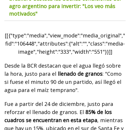
agro argentino para invertir: "Los veo más
motivados"
[[{"type":"media","view_mode":"media_original","
fid":"106448","attributes":{"alt":"","class":"media-
image","height":"333","width":"551"}}]]
Desde la BCR destacan que el agua llegó sobre
la hora, justo para el
llenado de granos
: "Como
si fuese el minuto 90 de un partido, así llegó el
agua para el maíz temprano".
Fue a partir del 24 de diciembre, justo para
reforzar el llenado de granos. El
85% de los
cuadros se encuentran en esta etapa
, mientras
que hay un 15%, ubicado en el sur de Santa Fe y