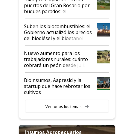
puertos del Gran Rosario por
buques parados: el
funcionamiento de las
exportadoras en tensión tras
Suben los biocombustibles: el
la medida de fuerza de los
Gobierno actualizó los precios
prácticos
del biodiésel y el bioetanol
Nuevo aumento para los
trabajadores rurales: cuánto
cobrará un peón desde julio
Bioinsumos, Aapresid y la
startup que hace rebrotar los
cultivos
Ver todos los temas
Insumos Agropecuarios