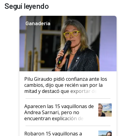
Seguí leyendo
Ganadería
Pilu Giraudo pidió confianza ante los
cambios, dijo que recién van por la
mitad y destacó que exportar dejó de
ser "para unos pocos": "Tenemos un
mandato muy claro del gobierno
Aparecen las 15 vaquillonas de
nacional"
Andrea Sarnari, pero no
encuentran explicación de
cómo llegaron allí
Robaron 15 vaquillonas a