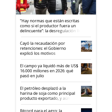
"Hay normas que están escritas
como si el productor fuera un
delincuente”: la desregulación llegó
al Congreso Aapresid y hasta se
habló del financiamiento al IPCVA
Cayó la recaudación por
retenciones: el Gobierno
explicó los motivos
El campo ya liquidó más de US$
16.000 millones en 2026: qué
pasó en julio
El petróleo desplazó a la
harina de soja como principal
producto exportado, y aún así
el agro aportó casi seis de cada
diez dólares y sostuvo el
Récord para el agro: la