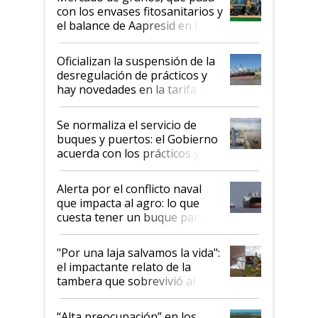
con los envases fitosanitarios y
el balance de Aapresid en La
Posta
Oficializan la suspensión de la
desregulación de prácticos y
hay novedades en la tarifa de
la hidrovía
Se normaliza el servicio de
buques y puertos: el Gobierno
acuerda con los prácticos y
suspende el decreto de
desregulación
Alerta por el conflicto naval
que impacta al agro: lo que
cuesta tener un buque parado
y el peligro de que Argentina
pase a ser "país sucio"
"Por una laja salvamos la vida":
el impactante relato de la
tambera que sobrevivió al
tornado
“Alta preocupación” en los