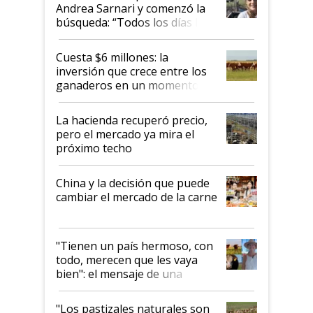
Andrea Sarnari y comenzó la
búsqueda: “Todos los días le
toca a algún productor”
Cuesta $6 millones: la
inversión que crece entre los
ganaderos en un momento
histórico para la actividad
La hacienda recuperó precio,
pero el mercado ya mira el
próximo techo
China y la decisión que puede
cambiar el mercado de la carne
"Tienen un país hermoso, con
todo, merecen que les vaya
bien": el mensaje de una
ganadera uruguaya sobre las
oportunidades que se abren
"Los pastizales naturales son