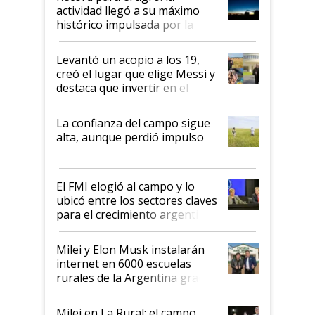
liderazgo en un semestre
actividad llegó a su máximo
récord
histórico impulsada por la
cosecha y las exportaciones
Levantó un acopio a los 19,
creó el lugar que elige Messi y
destaca que invertir en el
kirchnerismo era como "darle
plata a un hijo para droga":
La confianza del campo sigue
Juan Félix Rossetti, el libertario
alta, aunque perdió impulso
que de una dura crisis salió
más fuerte y apuesta al cambio
de Milei
El FMI elogió al campo y lo
ubicó entre los sectores claves
para el crecimiento argentino
Milei y Elon Musk instalarán
internet en 6000 escuelas
rurales de la Argentina gracias
a un acuerdo con Starlink
Milei en La Rural: el campo