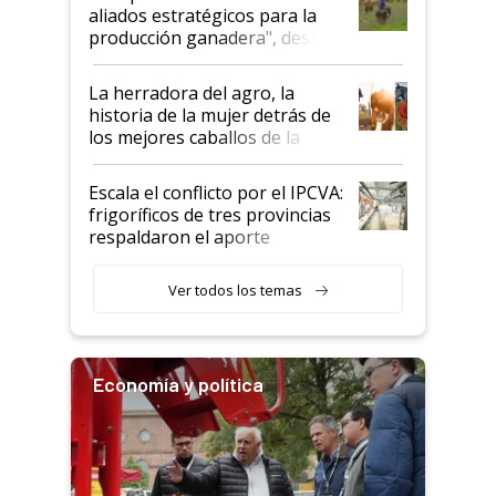
para el agro en Argentina, con
aliados estratégicos para la
foco en la carne
producción ganadera", destaca
la iniciativa que ya reúne a 46
establecimientos en Argentina
La herradora del agro, la
historia de la mujer detrás de
los mejores caballos de la
Argentina y los mitos que
todavía hacen sufrir a estos
Escala el conflicto por el IPCVA:
animales: "Mientras me
frigoríficos de tres provincias
descalificaban, yo seguí
respaldaron el aporte
haciendo currículum"
obligatorio
Ver todos los temas
Economía y política