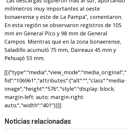
“Las descargas siguieron más al sur, aportando
milímetros muy importantes al oeste
bonaerense y este de La Pampa”, comentaron.
En esta región se observaron registros de 105
mm en General Pico y 98 mm de General
Campos. Mientras que en la zona bonaerense,
Saladillo acumuló 75 mm, Daireaux 45 mm y
Pehuajó 53 mm.
[[{"type":"media","view_mode":"media_original","
fid":"106961","attributes":{"alt":"","class":"media-
image","height":"576","style":"display: block;
margin-left: auto; margin-right:
auto;","width":"401"}}]]
Noticias relacionadas