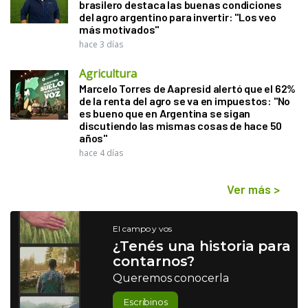
brasilero destaca las buenas condiciones
del agro argentino para invertir: "Los veo
más motivados"
hace 3 días
Agricultura
Marcelo Torres de Aapresid alertó que el 62%
de la renta del agro se va en impuestos: "No
es bueno que en Argentina se sigan
discutiendo las mismas cosas de hace 50
años"
hace 4 días
Ver más
>
El campo y vos
¿Tenés una historia para
contarnos?
Queremos conocerla
Escribinos