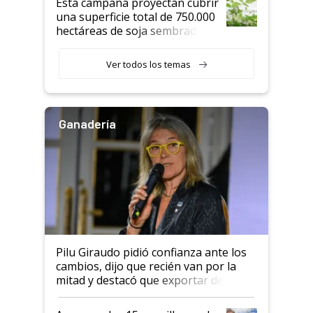
Esta campaña proyectan cubrir
una superficie total de 750.000
hectáreas de soja sembradas
con una nueva generación de
variedades que marcan un
Ver todos los temas
salto tecnológico en genética y
rendimiento
Ganadería
Pilu Giraudo pidió confianza ante los
cambios, dijo que recién van por la
mitad y destacó que exportar dejó de
ser "para unos pocos": "Tenemos un
mandato muy claro del gobierno