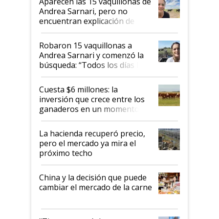
Aparecen las 15 vaquillonas de
nacional"
Andrea Sarnari, pero no
encuentran explicación de
cómo llegaron allí
Robaron 15 vaquillonas a
Andrea Sarnari y comenzó la
búsqueda: “Todos los días le
toca a algún productor”
Cuesta $6 millones: la
inversión que crece entre los
ganaderos en un momento
histórico para la actividad
La hacienda recuperó precio,
pero el mercado ya mira el
próximo techo
China y la decisión que puede
cambiar el mercado de la carne