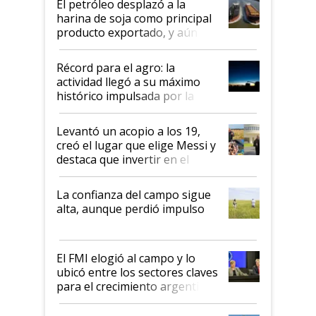
El petróleo desplazó a la
harina de soja como principal
producto exportado, y aún así
el agro aportó casi seis de cada
diez dólares y sostuvo el
Récord para el agro: la
liderazgo en un semestre
actividad llegó a su máximo
récord
histórico impulsada por la
cosecha y las exportaciones
Levantó un acopio a los 19,
creó el lugar que elige Messi y
destaca que invertir en el
kirchnerismo era como "darle
plata a un hijo para droga":
La confianza del campo sigue
Juan Félix Rossetti, el libertario
alta, aunque perdió impulso
que de una dura crisis salió
más fuerte y apuesta al cambio
de Milei
El FMI elogió al campo y lo
ubicó entre los sectores claves
para el crecimiento argentino