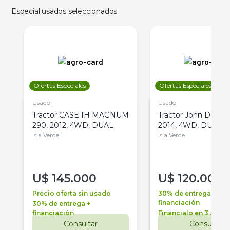
Especial usados seleccionados
Ofertas Especiales
Ofertas Especiales
Usado
Usado
Tractor CASE IH MAGNUM
Tractor John Deere 
290, 2012, 4WD, DUAL
2014, 4WD, DUAL
Isla Verde
Isla Verde
U$
145.000
U$
120.000
Precio oferta sin usado
30% de entrega +
financiación
30% de entrega +
financiación
Financialo en 3 años
Consultar
Consultar