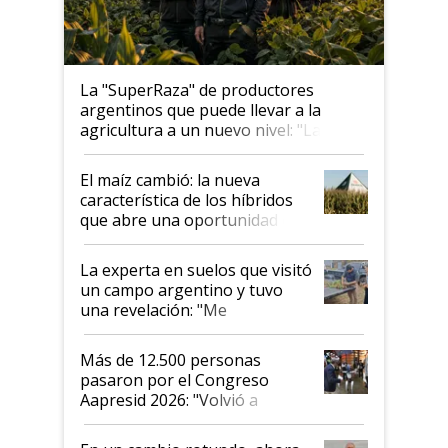
La "SuperRaza" de productores
argentinos que puede llevar a la
agricultura a un nuevo nivel: "Las
posibilidades de crecimiento son
infinitas"
El maíz cambió: la nueva
característica de los híbridos
que abre una oportunidad en
el lote
La experta en suelos que visitó
un campo argentino y tuvo
una revelación: "Me
impresionó mucho"
Más de 12.500 personas
pasaron por el Congreso
Aapresid 2026: "Volvió a
demostrar que hablar del
suelo es hablar de todo el