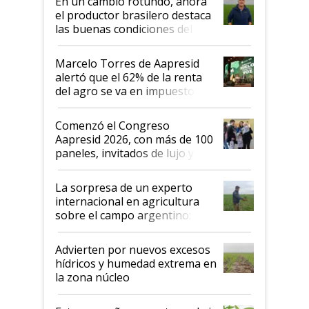
En un cambio rotundo, ahora
sistema productivo"
el productor brasilero destaca
las buenas condiciones del
agro argentino para invertir:
"Los veo más motivados"
Marcelo Torres de Aapresid
alertó que el 62% de la renta
del agro se va en impuestos:
"No es bueno que en
Argentina se sigan discutiendo
Comenzó el Congreso
las mismas cosas de hace 50
Aapresid 2026, con más de 100
años"
paneles, invitados de lujo y
todas las tendencias
La sorpresa de un experto
internacional en agricultura
sobre el campo argentino:
"Estoy muy impresionado"
Advierten por nuevos excesos
hídricos y humedad extrema en
la zona núcleo