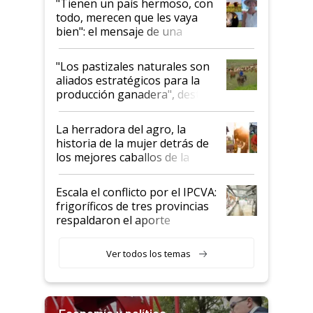
"Tienen un país hermoso, con
todo, merecen que les vaya
bien": el mensaje de una
ganadera uruguaya sobre las
oportunidades que se abren
"Los pastizales naturales son
para el agro en Argentina, con
aliados estratégicos para la
foco en la carne
producción ganadera", destaca
la iniciativa que ya reúne a 46
establecimientos en Argentina
La herradora del agro, la
historia de la mujer detrás de
los mejores caballos de la
Argentina y los mitos que
todavía hacen sufrir a estos
Escala el conflicto por el IPCVA:
animales: "Mientras me
frigoríficos de tres provincias
descalificaban, yo seguí
respaldaron el aporte
haciendo currículum"
obligatorio
Ver todos los temas
Economía y política