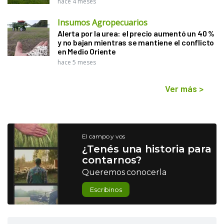
hace 4 meses
Insumos Agropecuarios
Alerta por la urea: el precio aumentó un 40 %
y no bajan mientras se mantiene el conflicto
en Medio Oriente
hace 5 meses
Ver más
>
El campo y vos
¿Tenés una historia para
contarnos?
Queremos conocerla
Escribinos