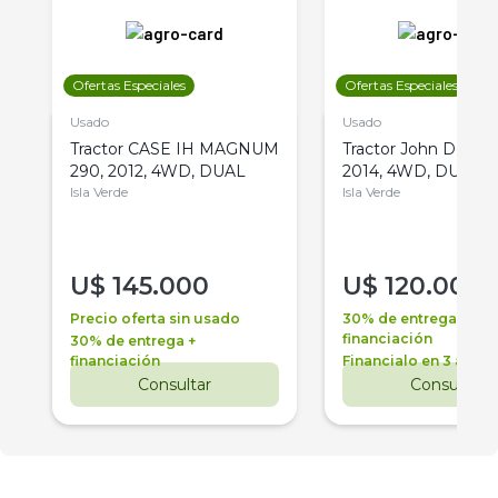
Ofertas Especiales
Ofertas Especiales
Usado
Usado
Tractor CASE IH MAGNUM
Tractor John Deere 
290, 2012, 4WD, DUAL
2014, 4WD, DUAL
Isla Verde
Isla Verde
U$
145.000
U$
120.000
Precio oferta sin usado
30% de entrega +
financiación
30% de entrega +
financiación
Financialo en 3 años
Consultar
Consultar