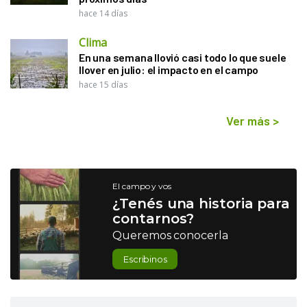
hace 14 días
Clima
En una semana llovió casi todo lo que suele
llover en julio: el impacto en el campo
hace 15 días
Ver más
>
El campo y vos
¿Tenés una historia para
contarnos?
Queremos conocerla
Escribinos