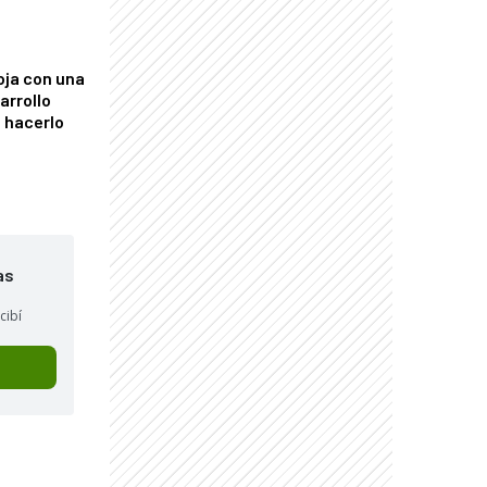
oja con una
arrollo
 hacerlo
as
cibí