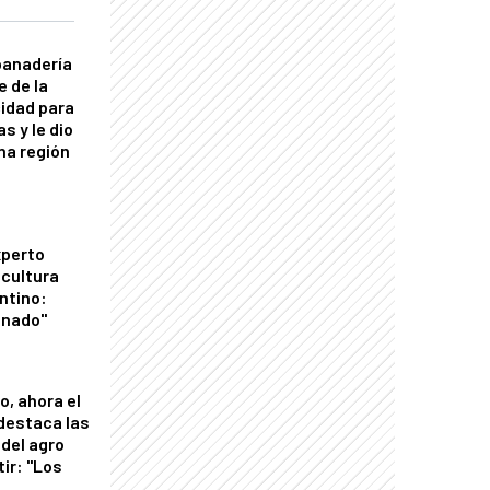
panadería
e de la
idad para
s y le dio
una región
xperto
icultura
ntino:
onado"
o, ahora el
 destaca las
del agro
tir: "Los
"