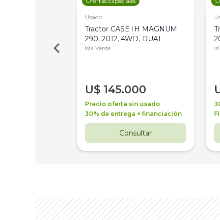
les
Ofertas Especiales
O
Usado
U
 Deere 5045DS,
Tractor CASE IH MAGNUM
T
 PATÓN
290, 2012, 4WD, DUAL
2
Isla Verde
Is
00
U$
145.000
a + financiación
Precio oferta sin usado
3
 3 años
30% de entrega + financiación
F
nsultar
Consultar