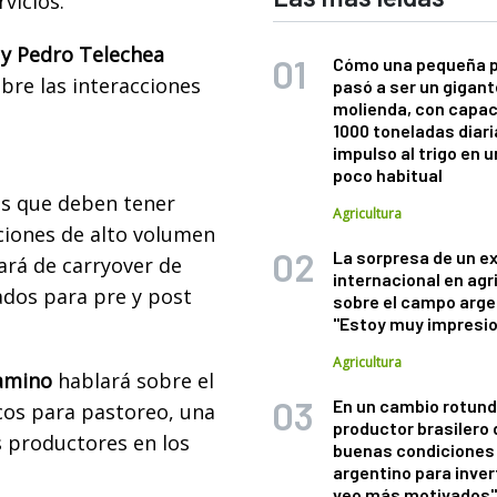
vicios.
 y Pedro Telechea
Cómo una pequeña 
bre las interacciones
pasó a ser un gigant
molienda, con capac
1000 toneladas diaria
impulso al trigo en 
poco habitual
cas que deben tener
Agricultura
aciones de alto volumen
La sorpresa de un e
ará de carryover de
internacional en agr
ados para pre y post
sobre el campo arge
"Estoy muy impresi
Agricultura
gamino
hablará sobre el
En un cambio rotund
icos para pastoreo, una
productor brasilero
 productores en los
buenas condiciones 
argentino para inver
veo más motivados