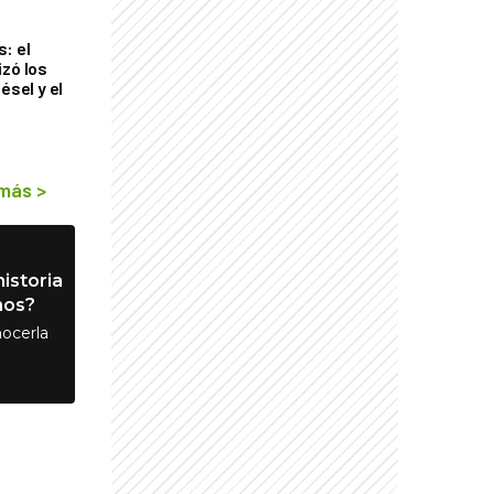
: el
izó los
ésel y el
 más
>
istoria
nos?
ocerla