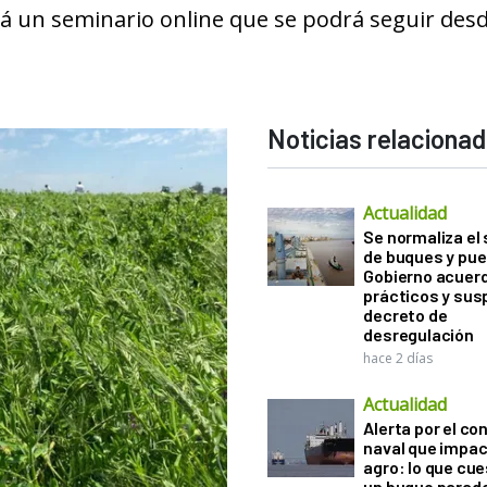
ará un seminario online que se podrá seguir des
Noticias relaciona
Actualidad
Se normaliza el 
de buques y pue
Gobierno acuerd
prácticos y sus
decreto de
desregulación
hace 2 días
Actualidad
Alerta por el con
naval que impac
agro: lo que cu
un buque parado