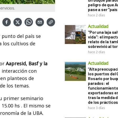
peligro de que 
ervicios.
pase a ser "país
hace 2 días
Actualidad
"Por una laja sa
r punto del país se
vida": el impac
relato de la ta
 los cultivos de
sobrevivió al to
hace 2 días
por
Aapresid, Basf y la
Actualidad
“Alta preocupac
, interacción con
los puertos del 
 en planteos de
Rosario por bu
parados: el
de los temas.
funcionamiento 
exportadoras e
tras la medida 
u primer seminario
de los práctico
s 15.00 hs . El mismo se
hace 3 días
gronomía de la UBA.