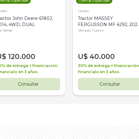
fertas Especiales
Ofertas Especiales
sado
Usado
ractor John Deere 6180J,
Tractor MASSEY
014, 4WD, DUAL
FERGUSSON MF 4292, 2020
la Verde
4WD, PATON
Venado Tuerto
U$
120.000
U$
40.000
0% de entrega + financiación
30% de entrega + financiación
inancialo en 3 años
Financialo en 3 años
Consultar
Consultar