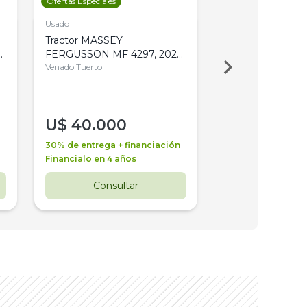
Ofertas Especiales
Ofertas Especiales
Usado
Usado
Tractor MASSEY
Tractor AGCO ALL
,
FERGUSSON MF 4297, 2020,
2003, 4WD, PA
4WD, PATON
Venado Tuerto
Venado Tuerto
U$
40.000
U$
30.000
30% de entrega + financiación
30% de entrega + 
Financialo en 4 años
Financialo en 3 a
Consultar
Consul