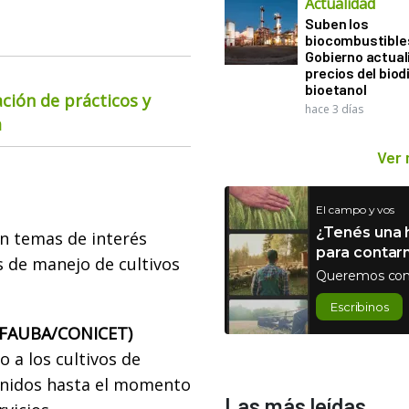
Actualidad
Suben los
biocombustibles
Gobierno actual
precios del biodi
bioetanol
ación de prácticos y
hace 3 días
a
Ver
El campo y vos
¿Tenés una h
n temas de interés
para contar
s de manejo de cultivos
Queremos con
Escribinos
o (FAUBA/CONICET)
 a los cultivos de
tenidos hasta el momento
Las más leídas