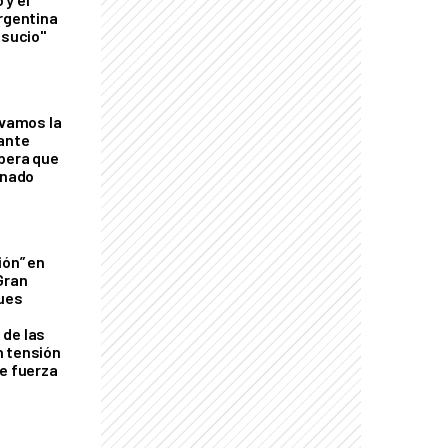
Argentina
 sucio"
lvamos la
tante
mbera que
rnado
ión” en
Gran
ques
de las
n tensión
de fuerza
s