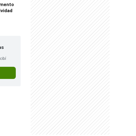
omento
ividad
as
cibí