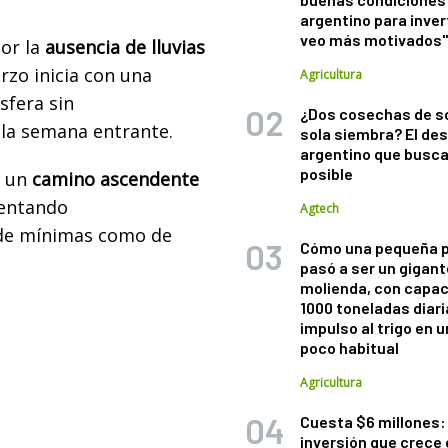
argentino para inver
veo más motivados
or la
ausencia de lluvias
arzo inicia con una
Agricultura
sfera sin
¿Dos cosechas de s
 la semana entrante.
sola siembra? El des
argentino que busca
posible
n un
camino ascendente
entando
Agtech
 de mínimas como de
Cómo una pequeña 
pasó a ser un gigant
molienda, con capac
1000 toneladas diaria
impulso al trigo en 
poco habitual
Agricultura
Cuesta $6 millones: 
inversión que crece 