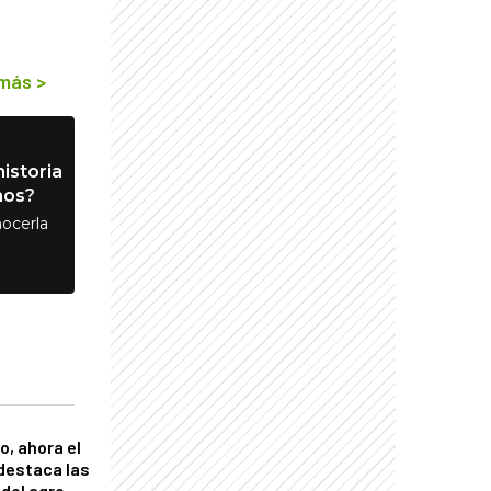
 más
>
istoria
nos?
ocerla
o, ahora el
 destaca las
del agro