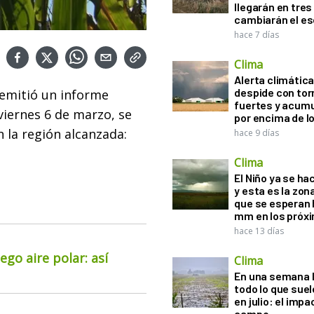
llegarán en tres
cambiarán el es
hace 7 días
Clima
Alerta climática:
despide con to
emitió un informe
fuertes y acum
viernes 6 de marzo, se
por encima de 
 la región alcanzada:
hace 9 días
Clima
El Niño ya se ha
y esta es la zona
que se esperan 
mm en los próx
hace 13 días
go aire polar: así
Clima
En una semana l
todo lo que suel
en julio: el impa
campo