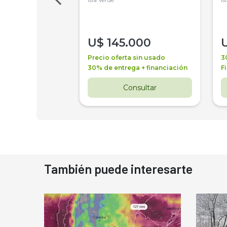
000
U$
145.000
a + financiación
Precio oferta sin usado
3
 4 años
30% de entrega + financiación
F
nsultar
Consultar
También puede interesarte