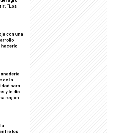
tir: "Los
"
oja con una
arrollo
 hacerlo
panadería
e de la
idad para
s y le dio
una región
la
entre los