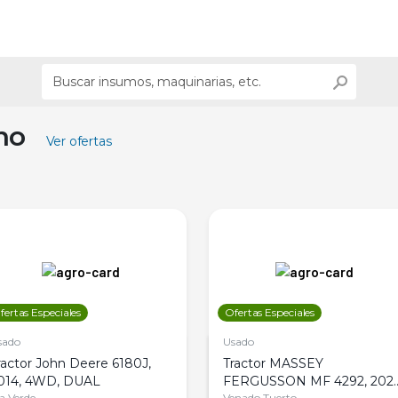
ino
Ver ofertas
fertas Especiales
Ofertas Especiales
sado
Usado
ractor John Deere 6180J,
Tractor MASSEY
014, 4WD, DUAL
FERGUSSON MF 4292, 2020
la Verde
Venado Tuerto