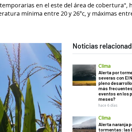
temporarias en el este del área de cobertura", 
eratura mínima entre 20 y 26°c, y máximas entre
Noticias relaciona
Clima
Alerta por torm
severas con El 
pleno desarroll
más frecuentes
eventos en los 
meses?
hace 6 días
Clima
Alerta naranja p
tormentas: las l