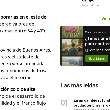
hace 14 días
orarias en el este del
Ver
speran valores de
ximas entre 34 y 40°c.
El campo y vos
¿Tenés una h
para contar
rovincia de Buenos Aires,
Queremos con
res y el sudeste de
Escribinos
ueden verse atenuadas
 los fenómenos de brisa,
taca el informe.
Las más leídas
clónico o de alta
mpide el desarrollo de
En un cambio rotund
lidad y el franco flujo
productor brasilero
buenas condiciones 