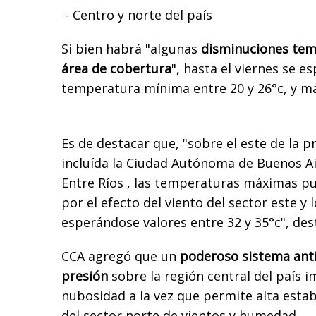
- Centro y norte del país
Si bien habrá "algunas
disminuciones temp
área de cobertura
", hasta el viernes se e
temperatura mínima entre 20 y 26°c, y má
Es de destacar que, "sobre el este de la p
incluída la Ciudad Autónoma de Buenos Ai
Entre Ríos , las temperaturas máximas p
por el efecto del viento del sector este y
esperándose valores entre 32 y 35°c", des
CCA agregó que un
poderoso sistema anti
presión
sobre la región central del país i
nubosidad a la vez que permite alta estabi
del sector norte de vientos y humedad.