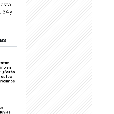
hasta
 34 y
das
entas
Niño en
o: ¿Serán
 estos
próximos
or
luvias