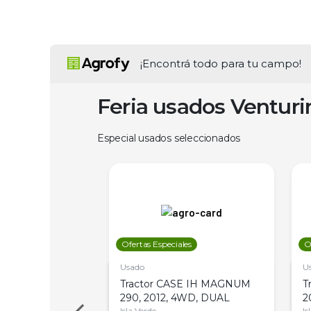
¡Encontrá todo para tu campo!
Feria usados Ventur
Especial usados seleccionados
les
Ofertas Especiales
O
Usado
U
a Metalfor 7040,
Tractor CASE IH MAGNUM
T
Bot 32 Mts
290, 2012, 4WD, DUAL
2
Isla Verde
Is