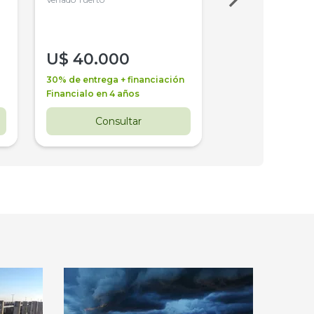
4WD, PATON
U$
40.000
U$
30.000
30% de entrega + financiación
30% de entrega + 
Financialo en 4 años
Financialo en 3 a
Consultar
Consul