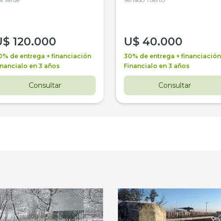
4WD, PATON
U$
120.000
U$
40.000
0% de entrega + financiación
30% de entrega + financiación
inancialo en 3 años
Financialo en 3 años
Consultar
Consultar