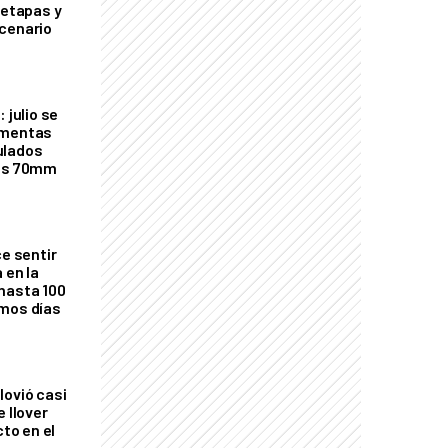
 etapas y
cenario
 julio se
rmentas
ulados
los 70mm
ce sentir
 en la
hasta 100
imos días
lovió casi
e llover
cto en el