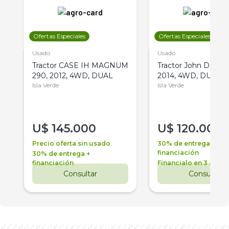
Ofertas Especiales
Ofertas Especiales
Usado
Usado
Tractor CASE IH MAGNUM
Tractor John Deere 
290, 2012, 4WD, DUAL
2014, 4WD, DUAL
Isla Verde
Isla Verde
U$
145.000
U$
120.000
Precio oferta sin usado
30% de entrega +
financiación
30% de entrega +
financiación
Financialo en 3 años
Consultar
Consultar