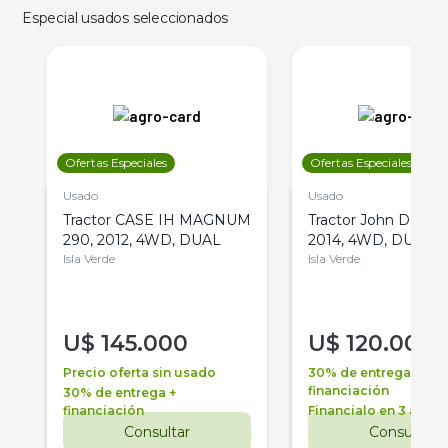
Especial usados seleccionados
Ofertas Especiales
Ofertas Especiales
Usado
Usado
Tractor CASE IH MAGNUM
Tractor John Deere 
290, 2012, 4WD, DUAL
2014, 4WD, DUAL
Isla Verde
Isla Verde
U$
145.000
U$
120.000
Precio oferta sin usado
30% de entrega +
financiación
30% de entrega +
financiación
Financialo en 3 años
Consultar
Consultar