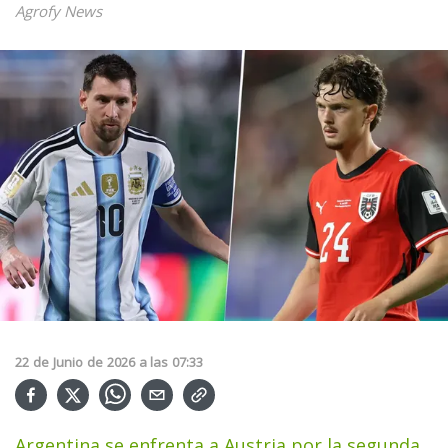
Agrofy News
22
de
Junio
de
2026
a las
07:33
Argentina se enfrenta a Austria por la segunda