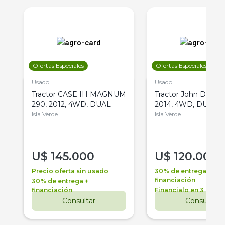
Ofertas Especiales
Ofertas Especiales
Usado
Usado
Tractor CASE IH MAGNUM
Tractor John Deere 
290, 2012, 4WD, DUAL
2014, 4WD, DUAL
Isla Verde
Isla Verde
U$
145.000
U$
120.000
Precio oferta sin usado
30% de entrega +
financiación
30% de entrega +
financiación
Financialo en 3 años
Consultar
Consultar