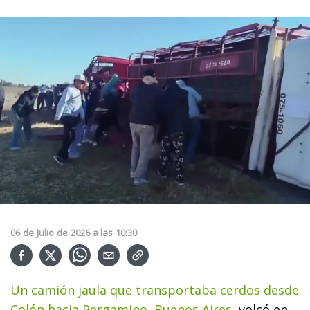
06
de
Julio
de
2026
a las
10:30
Un camión jaula que transportaba cerdos desde
Colón hacia Pergamino, Buenos Aires,
volcó en