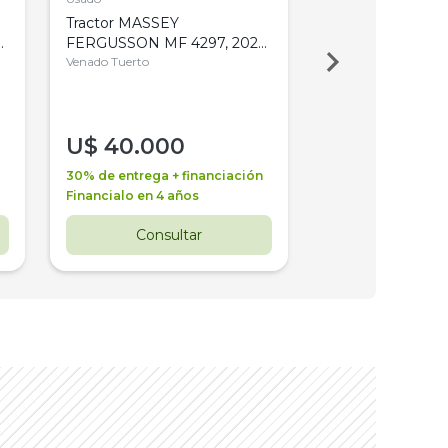
Tractor MASSEY
Tractor AGCO ALL
,
FERGUSSON MF 4297, 2020,
2003, 4WD, PA
4WD, PATON
Venado Tuerto
Venado Tuerto
U$
40.000
U$
30.000
30% de entrega + financiación
30% de entrega + 
Financialo en 4 años
Financialo en 3 a
Consultar
Consul