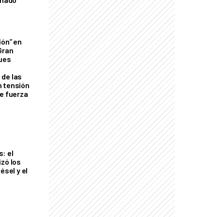
ión” en
Gran
ques
de las
n tensión
de fuerza
s
: el
izó los
ésel y el