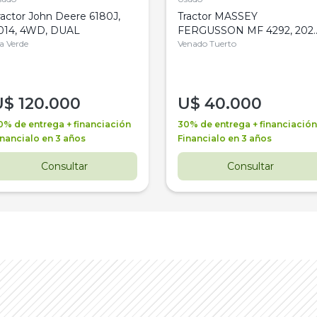
ractor John Deere 6180J,
Tractor MASSEY
014, 4WD, DUAL
FERGUSSON MF 4292, 2020
la Verde
4WD, PATON
Venado Tuerto
U$
120.000
U$
40.000
0% de entrega + financiación
30% de entrega + financiación
inancialo en 3 años
Financialo en 3 años
Consultar
Consultar