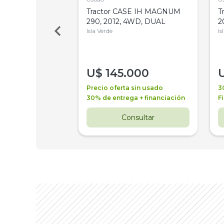
a Metalfor 7040,
Tractor CASE IH MAGNUM
T
Bot 32 Mts
290, 2012, 4WD, DUAL
2
Isla Verde
Is
000
U$
145.000
a + financiación
Precio oferta sin usado
3
 4 años
30% de entrega + financiación
F
nsultar
Consultar