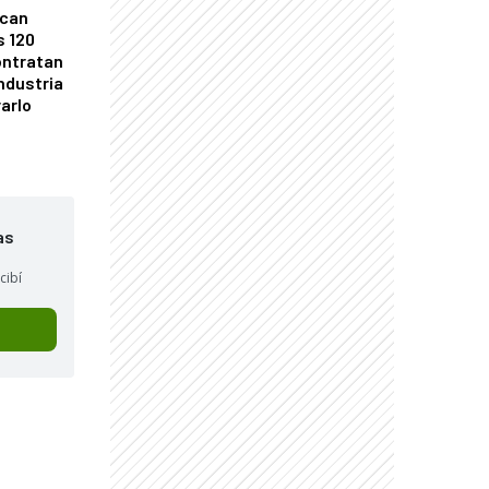
ican
s 120
ontratan
industria
arlo
as
cibí