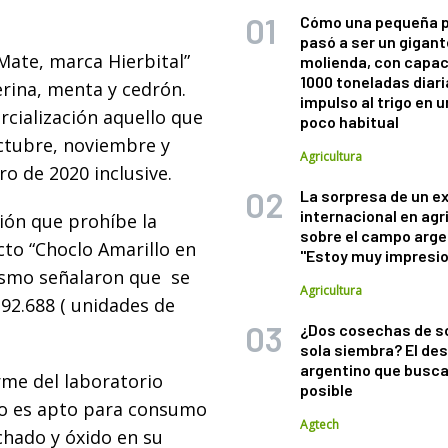
Cómo una pequeña 
pasó a ser un gigant
Mate, marca Hierbital”
molienda, con capac
1000 toneladas diaria
rina, menta y cedrón.
impulso al trigo en 
cialización aquello que
poco habitual
ctubre, noviembre y
Agricultura
ro de 2020 inclusive.
La sorpresa de un e
internacional en agr
ión que prohíbe la
sobre el campo arge
cto “Choclo Amarillo en
"Estoy muy impresi
ismo señalaron que se
Agricultura
92.688 ( unidades de
¿Dos cosechas de s
sola siembra? El des
argentino que busca
rme del laboratorio
posible
no es apto para consumo
Agtech
chado y óxido en su