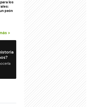
para los
rales:
 un peón
 más
>
istoria
nos?
ocerla