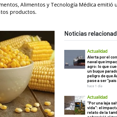
mentos, Alimentos y Tecnología Médica emitió 
estos productos.
Noticias relaciona
Actualidad
Alerta por el con
naval que impac
agro: lo que cu
un buque parado
peligro de que 
pase a ser "país
hace 1 día
Actualidad
"Por una laja sa
vida": el impac
relato de la ta
sobrevivió al to