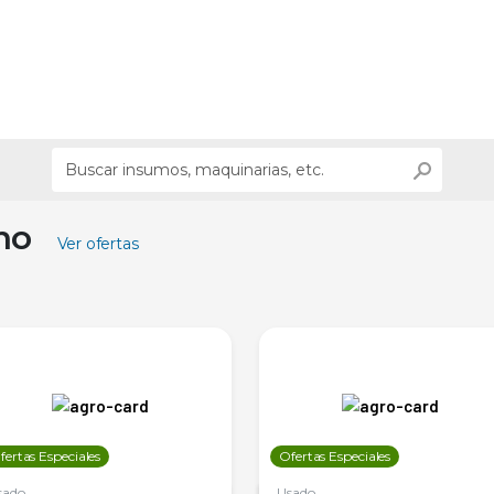
ino
Ver ofertas
fertas Especiales
Ofertas Especiales
sado
Usado