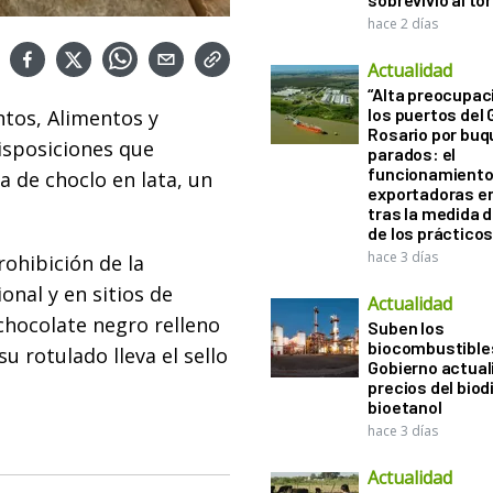
hace 2 días
Actualidad
“Alta preocupac
los puertos del 
tos, Alimentos y
Rosario por bu
isposiciones que
parados: el
funcionamiento 
 de choclo en lata, un
exportadoras e
tras la medida 
de los práctico
hace 3 días
rohibición de la
onal y en sitios de
Actualidad
 chocolate negro relleno
Suben los
biocombustibles
u rotulado lleva el sello
Gobierno actual
precios del biodi
bioetanol
hace 3 días
Actualidad