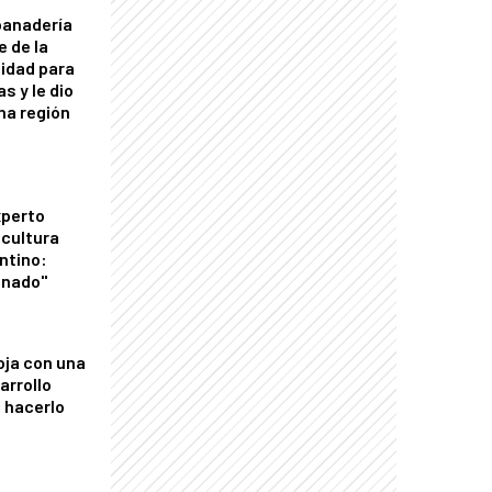
panadería
e de la
idad para
s y le dio
una región
xperto
icultura
ntino:
onado"
oja con una
arrollo
 hacerlo