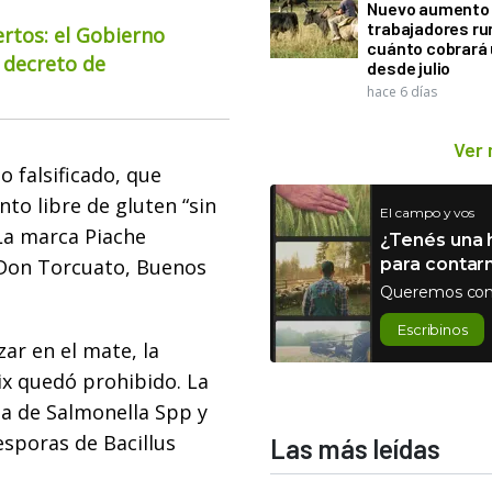
Nuevo aumento 
trabajadores ru
ertos: el Gobierno
cuánto cobrará
 decreto de
desde julio
hace 6 días
Ver
o falsificado, que
to libre de gluten “sin
El campo y vos
. La marca Piache
¿Tenés una h
 Don Torcuato, Buenos
para contar
Queremos con
Escribinos
zar en el mate, la
ix quedó prohibido. La
a de Salmonella Spp y
esporas de Bacillus
Las más leídas