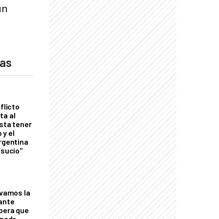
un
das
flicto
ta al
esta tener
 y el
Argentina
 sucio"
lvamos la
tante
mbera que
rnado