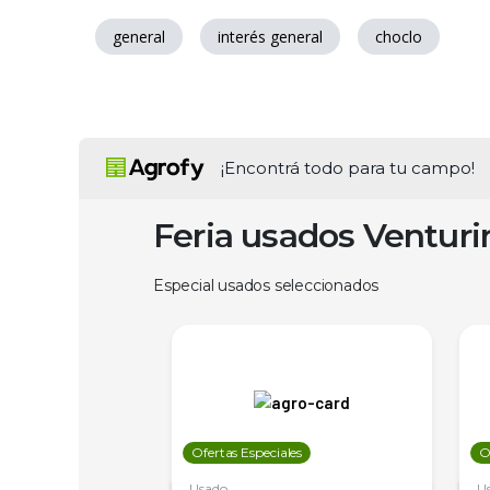
general
interés general
choclo
¡Encontrá todo para tu campo!
Feria usados Ventur
Especial usados seleccionados
les
Ofertas Especiales
O
Usado
U