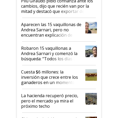
Pilu Giraudo pidió confianza ante los
cambios, dijo que recién van por la
mitad y destacó que exportar dejó de
ser "para unos pocos": "Tenemos un
mandato muy claro del gobierno
Aparecen las 15 vaquillonas de
nacional"
Andrea Sarnari, pero no
encuentran explicación de
cómo llegaron allí
Robaron 15 vaquillonas a
Andrea Sarnari y comenzó la
búsqueda: “Todos los días le
toca a algún productor”
Cuesta $6 millones: la
inversión que crece entre los
ganaderos en un momento
histórico para la actividad
La hacienda recuperó precio,
pero el mercado ya mira el
próximo techo