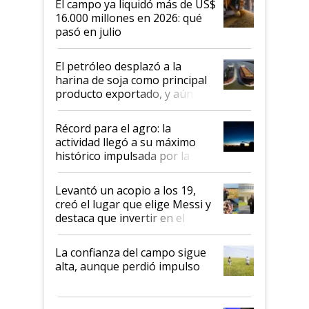
El campo ya liquidó más de US$
16.000 millones en 2026: qué
pasó en julio
El petróleo desplazó a la
harina de soja como principal
producto exportado, y aún así
el agro aportó casi seis de cada
diez dólares y sostuvo el
Récord para el agro: la
liderazgo en un semestre
actividad llegó a su máximo
récord
histórico impulsada por la
cosecha y las exportaciones
Levantó un acopio a los 19,
creó el lugar que elige Messi y
destaca que invertir en el
kirchnerismo era como "darle
plata a un hijo para droga":
La confianza del campo sigue
Juan Félix Rossetti, el libertario
alta, aunque perdió impulso
que de una dura crisis salió
más fuerte y apuesta al cambio
de Milei