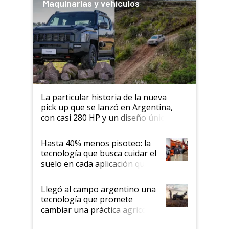
Maquinarias y vehículos
La particular historia de la nueva
pick up que se lanzó en Argentina,
con casi 280 HP y un diseño único: a
cuánto se vende
Hasta 40% menos pisoteo: la
tecnología que busca cuidar el
suelo en cada aplicación que
llevó Jacto al Congreso
Aapresid 2026
Llegó al campo argentino una
tecnología que promete
cambiar una práctica agrícola
clave: ¿Y si analizar el suelo