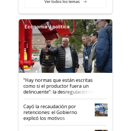
Ver todos los temas
Economía y política
"Hay normas que están escritas
como si el productor fuera un
delincuente”: la desregulación llegó
al Congreso Aapresid y hasta se
habló del financiamiento al IPCVA
Cayó la recaudación por
retenciones: el Gobierno
explicó los motivos