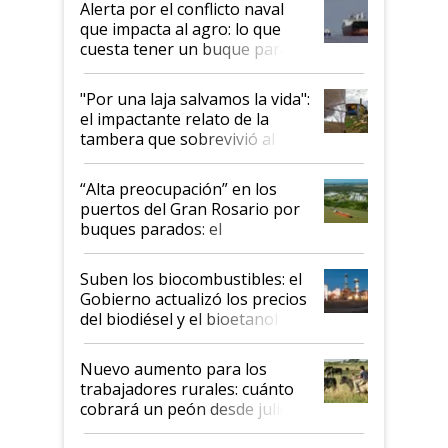
Alerta por el conflicto naval
que impacta al agro: lo que
cuesta tener un buque parado
y el peligro de que Argentina
pase a ser "país sucio"
"Por una laja salvamos la vida":
el impactante relato de la
tambera que sobrevivió al
tornado
“Alta preocupación” en los
puertos del Gran Rosario por
buques parados: el
funcionamiento de las
exportadoras en tensión tras
Suben los biocombustibles: el
la medida de fuerza de los
Gobierno actualizó los precios
prácticos
del biodiésel y el bioetanol
Nuevo aumento para los
trabajadores rurales: cuánto
cobrará un peón desde julio