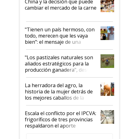
China y la decisión que puede
cambiar el mercado de la carne
"Tienen un país hermoso, con
todo, merecen que les vaya
bien": el mensaje de una
ganadera uruguaya sobre las
oportunidades que se abren
"Los pastizales naturales son
para el agro en Argentina, con
aliados estratégicos para la
foco en la carne
producción ganadera", destaca
la iniciativa que ya reúne a 46
establecimientos en Argentina
La herradora del agro, la
historia de la mujer detrás de
los mejores caballos de la
Argentina y los mitos que
todavía hacen sufrir a estos
Escala el conflicto por el IPCVA:
animales: "Mientras me
frigoríficos de tres provincias
descalificaban, yo seguí
respaldaron el aporte
haciendo currículum"
obligatorio