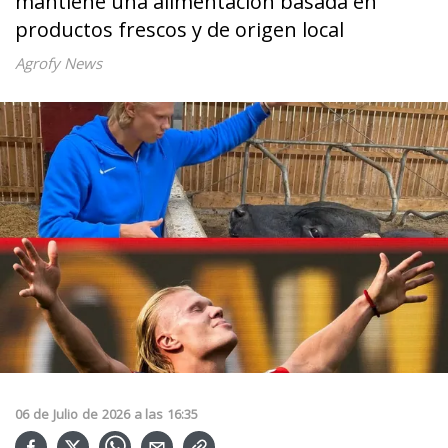
mantiene una alimentación basada en
productos frescos y de origen local
Agrofy News
06
de
Julio
de
2026
a las
16:35