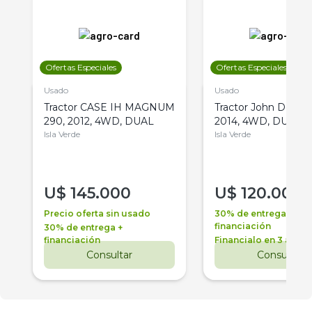
Ofertas Especiales
Ofertas Especiales
Usado
Usado
Tractor CASE IH MAGNUM
Tractor John Deere 
290, 2012, 4WD, DUAL
2014, 4WD, DUAL
Isla Verde
Isla Verde
U$
145.000
U$
120.000
Precio oferta sin usado
30% de entrega +
financiación
30% de entrega +
financiación
Financialo en 3 años
Consultar
Consultar