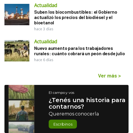
Actualidad
Suben los biocombustibles: el Gobierno
actualizó los precios del biodiésel y el
bioetanol
hace 3 días
Actualidad
Nuevo aumento para los trabajadores
rurales: cuánto cobrará un peón desde julio
hace 6 días
Ver más
>
El campo y vos
¿Tenés una historia para
contarnos?
Queremos conocerla
Escribinos