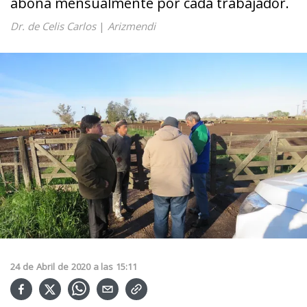
abona mensualmente por cada trabajador.
Dr. de Celis Carlos
|
Arizmendi
24
de
Abril
de
2020
a las
15:11