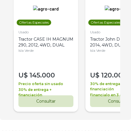
Ofertas Especiales
Ofertas Especiales
Usado
Usado
Tractor CASE IH MAGNUM
Tractor John Deere 
290, 2012, 4WD, DUAL
2014, 4WD, DUAL
Isla Verde
Isla Verde
U$
145.000
U$
120.000
Precio oferta sin usado
30% de entrega +
financiación
30% de entrega +
financiación
Financialo en 3 años
Consultar
Consultar