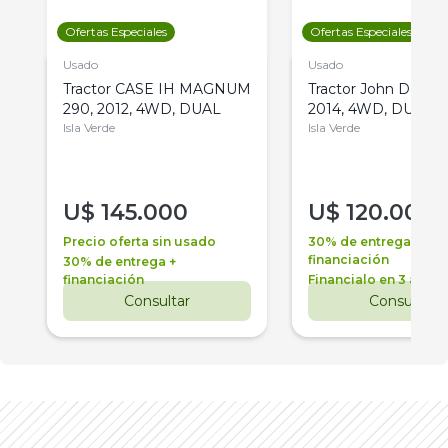
Ofertas Especiales
Ofertas Especiales
Usado
Usado
Tractor CASE IH MAGNUM
Tractor John Deere 
290, 2012, 4WD, DUAL
2014, 4WD, DUAL
Isla Verde
Isla Verde
U$
145.000
U$
120.000
Precio oferta sin usado
30% de entrega +
financiación
30% de entrega +
financiación
Financialo en 3 años
Consultar
Consultar