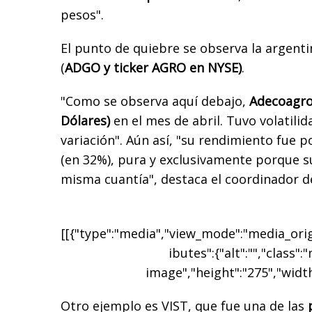
pesos".
El punto de quiebre se observa la argenti
(
ADGO y ticker AGRO en NYSE)
.
"Como se observa aquí debajo,
Adecoagro 
Dólares)
en el mes de abril. Tuvo volatili
variación". Aún así, "su rendimiento fue p
(en 32%), pura y exclusivamente porque s
misma cuantía", destaca el coordinador de
[[{"type":"media","view_mode":"media_origi
ibutes":{"alt":"","class":
image","height":"275","width
Otro ejemplo es VIST, que fue una de las
p