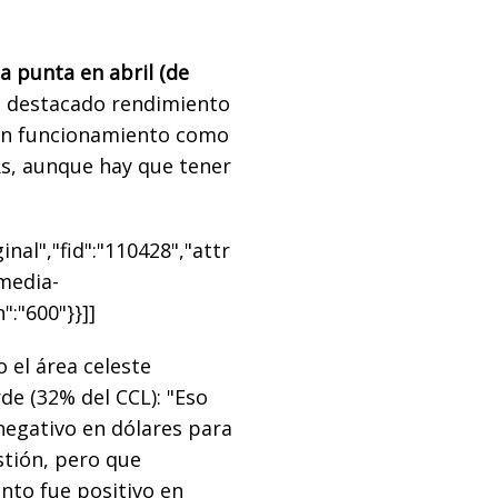
a punta en abril (de
n destacado rendimiento
uen funcionamiento como
Rs, aunque hay que tener
nal","fid":"110428","attr
"media-
":"600"}}]]
 el área celeste
de (32% del CCL): "Eso
negativo en dólares para
tión, pero que
ento fue positivo en