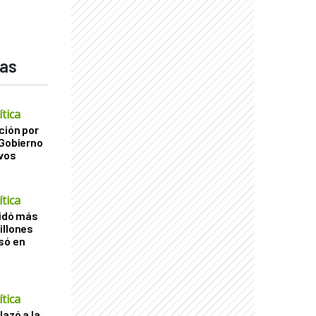
das
tica
ción por
 Gobierno
ivos
tica
uidó más
illones
só en
tica
lazó a la