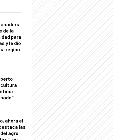
panadería
e de la
idad para
s y le dio
una región
xperto
icultura
ntino:
onado"
o, ahora el
 destaca las
del agro
tir: "Los