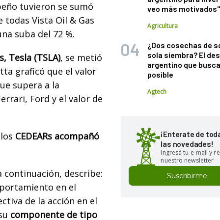
eño tuvieron se sumó
veo más motivados
e todas Vista Oil & Gas
Agricultura
 una suba del 72 %.
¿Dos cosechas de s
sola siembra? El des
s, Tesla (TSLA)
, se metió
argentino que busca
ta graficó que el valor
posible
ue supera a la
Agtech
rari, Ford y el valor de
¡Enterate de tod
los
CEDEARs acompañó
las novedades!
Ingresá tu e-mail y re
nuestro newsletter
 continuación, describe:
Suscribirme
mportamiento en el
ctiva de la acción en el
 su
componente de tipo