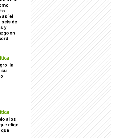
como
cto
 así el
 seis de
s y
azgo en
cord
tica
gro: la
a su
co
a
tica
io a los
 que elige
 que