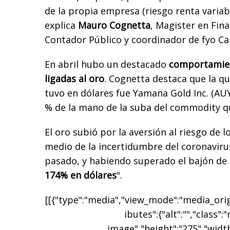
de la propia empresa (riesgo renta variabl
explica
Mauro Cognetta
, Magister en Fin
Contador Público y coordinador de fyo Cap
En abril hubo un destacado
comportamien
ligadas al oro
. Cognetta destaca que la 
tuvo en dólares fue
Yamana Gold Inc. (AUY
% de la mano de la suba del commodity qu
El oro subió por la aversión al riesgo de 
medio de la incertidumbre del coronavirus
pasado, y habiendo superado el bajón de
174% en dólares
".
[[{"type":"media","view_mode":"media_origi
ibutes":{"alt":"","class":
image","height":"275","width