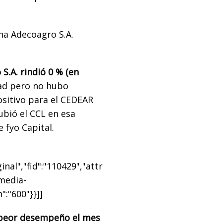
na Adecoagro S.A.
S.A. rindió 0 % (en
dad pero no hubo
ositivo para el CEDEAR
ubió el CCL en esa
 fyo Capital.
nal","fid":"110429","attr
"media-
":"600"}}]]
eor desempeño el mes