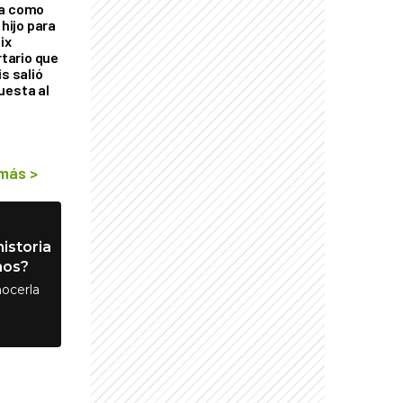
ra como
 hijo para
ix
rtario que
is salió
uesta al
 más
>
istoria
nos?
ocerla