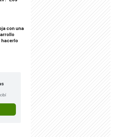
"
oja con una
arrollo
 hacerlo
as
cibí