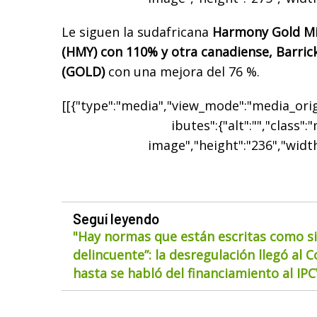
Le siguen la sudafricana
Harmony Gold Mi
(HMY) con 110% y otra canadiense, Barric
(GOLD)
con una mejora del 76 %.
[[{"type":"media","view_mode":"media_origi
ibutes":{"alt":"","class":
image","height":"236","width
Seguí leyendo
"Hay normas que están escritas como si
delincuente”: la desregulación llegó al 
hasta se habló del financiamiento al IP