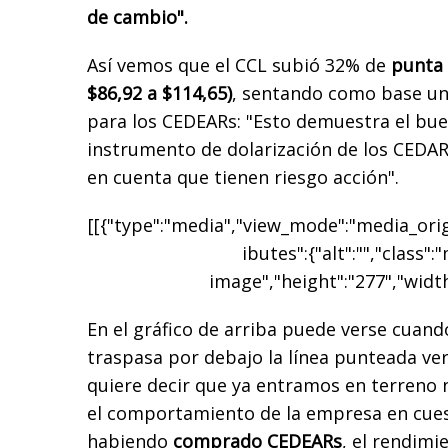
de cambio".
Así vemos que el CCL subió 32% de
punta 
$86,92 a $114,65)
, sentando como base u
para los CEDEARs: "Esto demuestra el b
instrumento de dolarización de los CEDA
en cuenta que tienen riesgo acción".
[[{"type":"media","view_mode":"media_origi
ibutes":{"alt":"","class":
image","height":"277","width
En el gráfico de arriba puede verse cuando
traspasa por debajo la línea punteada ver
quiere decir que ya entramos en terreno 
el comportamiento de la empresa en cues
habiendo
comprado CEDEARs
, el rendimi