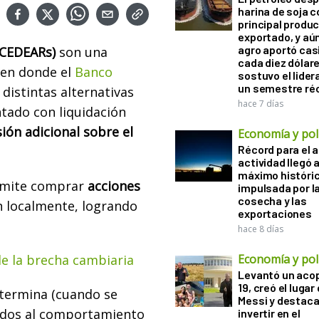
harina de soja 
principal produ
exportado, y aún
agro aportó casi
(CEDEARs)
son una
cada diez dólare
 en donde el
Banco
sostuvo el lider
un semestre ré
 distintas alternativas
hace 7 días
ontado con liquidación
ión adicional sobre el
Economía y polí
Récord para el a
actividad llegó 
máximo históri
rmite comprar
acciones
impulsada por l
cosecha y las
n localmente, logrando
exportaciones
hace 8 días
e la brecha cambiaria
Economía y polí
Levantó un acop
19, creó el lugar
termina (cuando se
Messi y destaca
ados al comportamiento
invertir en el