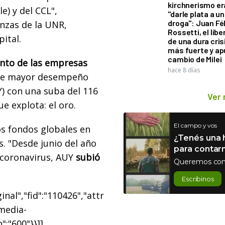
kirchnerismo e
e) y del CCL",
"darle plata a un
droga": Juan Fél
anzas de la UNR,
Rossetti, el libe
ital.
de una dura cris
más fuerte y ap
cambio de Milei
to de las empresas
hace 8 días
que mayor desempeño
) con una suba del 116
Ver
e explota: el oro.
El campo y vos
los fondos globales en
¿Tenés una h
. "Desde junio del año
para contar
 coronavirus, AUY
subió
Queremos con
Escribinos
nal","fid":"110426","attr
"media-
":"600"}}]]