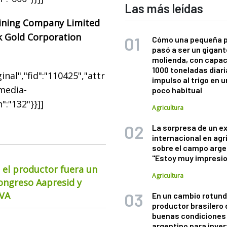
Las más leídas
ning Company Limited
k Gold Corporation
Cómo una pequeña 
pasó a ser un gigant
molienda, con capac
1000 toneladas diaria
nal","fid":"110425","attr
impulso al trigo en 
"media-
poco habitual
":"132"}}]]
Agricultura
La sorpresa de un e
internacional en agr
sobre el campo arge
"Estoy muy impresi
 el productor fuera un
Agricultura
Congreso Aapresid y
CVA
En un cambio rotund
productor brasilero
buenas condiciones 
argentino para inver