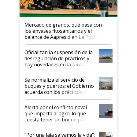
Mercado de granos, qué pasa con
los envases fitosanitarios y el
balance de Aapresid en La Posta
Oficializan la suspensión de la
desregulación de prácticos y
hay novedades en la tarifa de
la hidrovía
Se normaliza el servicio de
buques y puertos: el Gobierno
acuerda con los prácticos y
suspende el decreto de
desregulación
Alerta por el conflicto naval
que impacta al agro: lo que
cuesta tener un buque parado
y el peligro de que Argentina
pase a ser "país sucio"
"Por una laja salvamos la vida":