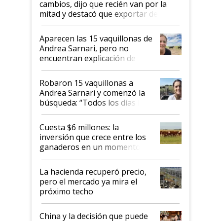
cambios, dijo que recién van por la
mitad y destacó que exportar dejó de
ser "para unos pocos": "Tenemos un
mandato muy claro del gobierno
Aparecen las 15 vaquillonas de
nacional"
Andrea Sarnari, pero no
encuentran explicación de
cómo llegaron allí
Robaron 15 vaquillonas a
Andrea Sarnari y comenzó la
búsqueda: “Todos los días le
toca a algún productor”
Cuesta $6 millones: la
inversión que crece entre los
ganaderos en un momento
histórico para la actividad
La hacienda recuperó precio,
pero el mercado ya mira el
próximo techo
China y la decisión que puede