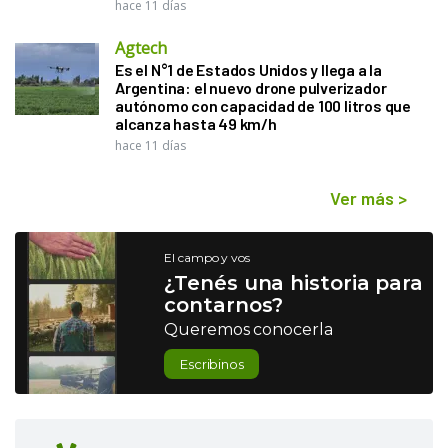
hace 11 días
Agtech
Es el N°1 de Estados Unidos y llega a la
Argentina: el nuevo drone pulverizador
autónomo con capacidad de 100 litros que
alcanza hasta 49 km/h
hace 11 días
Ver más
>
El campo y vos
¿Tenés una historia para
contarnos?
Queremos conocerla
Escribinos