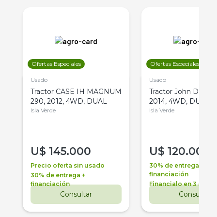
Ofertas Especiales
Ofertas Especiales
Usado
Usado
Tractor CASE IH MAGNUM
Tractor John Deere 
290, 2012, 4WD, DUAL
2014, 4WD, DUAL
Isla Verde
Isla Verde
U$
145.000
U$
120.000
Precio oferta sin usado
30% de entrega +
financiación
30% de entrega +
financiación
Financialo en 3 años
Consultar
Consultar