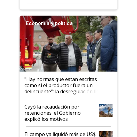
Economía y política
"Hay normas que están escritas
como si el productor fuera un
delincuente”: la desregulación llegó
al Congreso Aapresid y hasta se
habló del financiamiento al IPCVA
Cayó la recaudación por
retenciones: el Gobierno
explicó los motivos
El campo ya liquidó más de US$