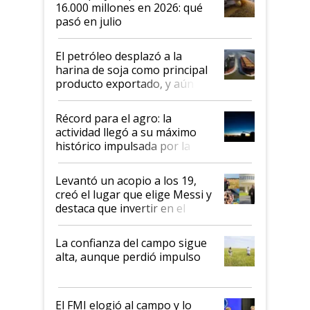
16.000 millones en 2026: qué
pasó en julio
El petróleo desplazó a la
harina de soja como principal
producto exportado, y aún así
el agro aportó casi seis de cada
diez dólares y sostuvo el
Récord para el agro: la
liderazgo en un semestre
actividad llegó a su máximo
récord
histórico impulsada por la
cosecha y las exportaciones
Levantó un acopio a los 19,
creó el lugar que elige Messi y
destaca que invertir en el
kirchnerismo era como "darle
plata a un hijo para droga":
La confianza del campo sigue
Juan Félix Rossetti, el libertario
alta, aunque perdió impulso
que de una dura crisis salió
más fuerte y apuesta al cambio
de Milei
El FMI elogió al campo y lo