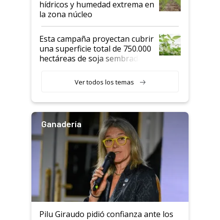
hídricos y humedad extrema en
la zona núcleo
Esta campaña proyectan cubrir
una superficie total de 750.000
hectáreas de soja sembradas
con una nueva generación de
variedades que marcan un
Ver todos los temas
salto tecnológico en genética y
rendimiento
Ganadería
Pilu Giraudo pidió confianza ante los