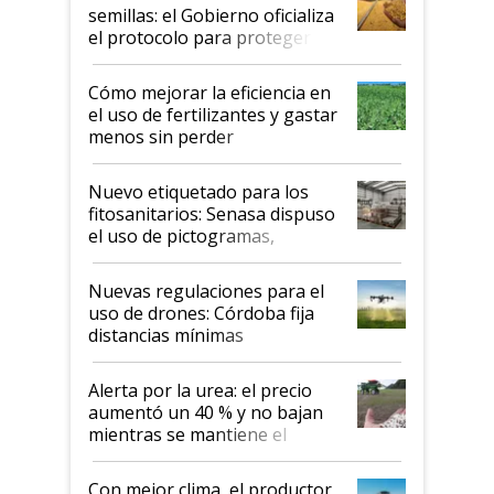
semillas: el Gobierno oficializa
el protocolo para proteger la
propiedad intelectual
Cómo mejorar la eficiencia en
el uso de fertilizantes y gastar
menos sin perder
productividad en la campaña
fina
Nuevo etiquetado para los
fitosanitarios: Senasa dispuso
el uso de pictogramas,
palabras de advertencia e
indicaciones
Nuevas regulaciones para el
uso de drones: Córdoba fija
distancias mínimas
Alerta por la urea: el precio
aumentó un 40 % y no bajan
mientras se mantiene el
conflicto en Medio Oriente
Con mejor clima, el productor