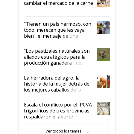
cambiar el mercado de la carne
"Tienen un país hermoso, con
todo, merecen que les vaya
bien": el mensaje de una
ganadera uruguaya sobre las
oportunidades que se abren
"Los pastizales naturales son
para el agro en Argentina, con
aliados estratégicos para la
foco en la carne
producción ganadera", destaca
la iniciativa que ya reúne a 46
establecimientos en Argentina
La herradora del agro, la
historia de la mujer detrás de
los mejores caballos de la
Argentina y los mitos que
todavía hacen sufrir a estos
Escala el conflicto por el IPCVA:
animales: "Mientras me
frigoríficos de tres provincias
descalificaban, yo seguí
respaldaron el aporte
haciendo currículum"
obligatorio
Ver todos los temas