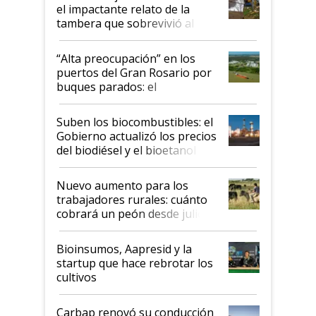
el impactante relato de la
tambera que sobrevivió al
tornado
“Alta preocupación” en los
puertos del Gran Rosario por
buques parados: el
funcionamiento de las
exportadoras en tensión tras
Suben los biocombustibles: el
la medida de fuerza de los
Gobierno actualizó los precios
prácticos
del biodiésel y el bioetanol
Nuevo aumento para los
trabajadores rurales: cuánto
cobrará un peón desde julio
Bioinsumos, Aapresid y la
startup que hace rebrotar los
cultivos
Carbap renovó su conducción