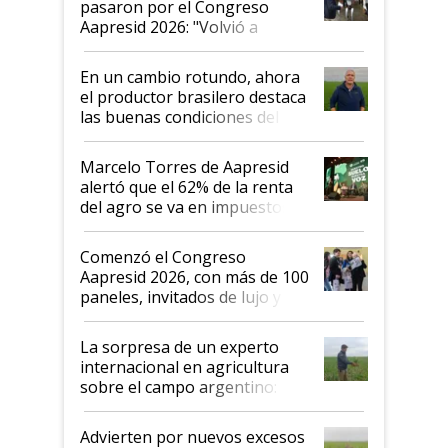
pasaron por el Congreso
Aapresid 2026: "Volvió a
demostrar que hablar del
suelo es hablar de todo el
En un cambio rotundo, ahora
sistema productivo"
el productor brasilero destaca
las buenas condiciones del
agro argentino para invertir:
"Los veo más motivados"
Marcelo Torres de Aapresid
alertó que el 62% de la renta
del agro se va en impuestos:
"No es bueno que en
Argentina se sigan discutiendo
Comenzó el Congreso
las mismas cosas de hace 50
Aapresid 2026, con más de 100
años"
paneles, invitados de lujo y
todas las tendencias
La sorpresa de un experto
internacional en agricultura
sobre el campo argentino:
"Estoy muy impresionado"
Advierten por nuevos excesos