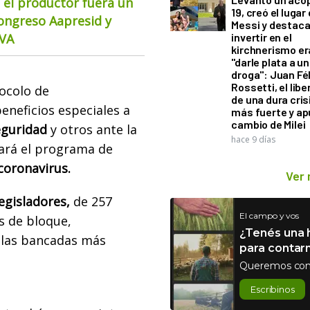
 el productor fuera un
19, creó el lugar
Congreso Aapresid y
Messi y destaca
CVA
invertir en el
kirchnerismo e
"darle plata a un
droga": Juan Fél
Rossetti, el libe
tocolo de
de una dura cris
neficios especiales a
más fuerte y ap
cambio de Milei
eguridad
y otros ante la
hace 9 días
ará el programa de
coronavirus.
Ver
egisladores,
de 257
El campo y vos
s de bloque,
¿Tenés una h
 las bancadas más
para contar
Queremos con
Escribinos