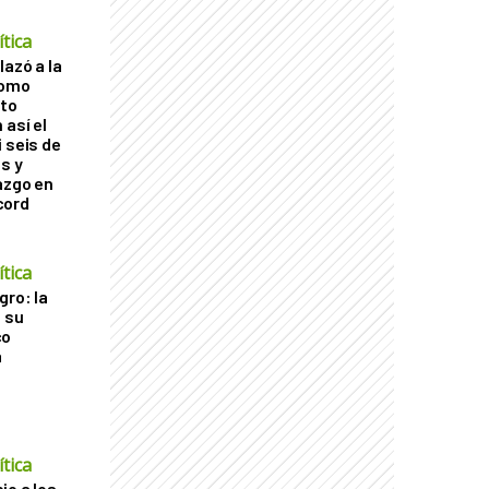
tica
lazó a la
como
cto
 así el
 seis de
s y
azgo en
cord
tica
gro: la
a su
co
a
tica
io a los