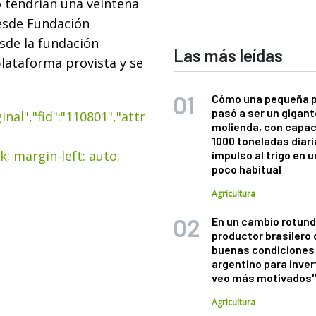
o tendrían una veintena
esde Fundación
sde la fundación
Las más leídas
plataforma provista y se
Cómo una pequeña 
pasó a ser un gigant
nal","fid":"110801","attr
molienda, con capac
1000 toneladas diaria
k; margin-left: auto;
impulso al trigo en 
poco habitual
Agricultura
En un cambio rotund
productor brasilero
buenas condiciones 
argentino para inver
veo más motivados
Agricultura