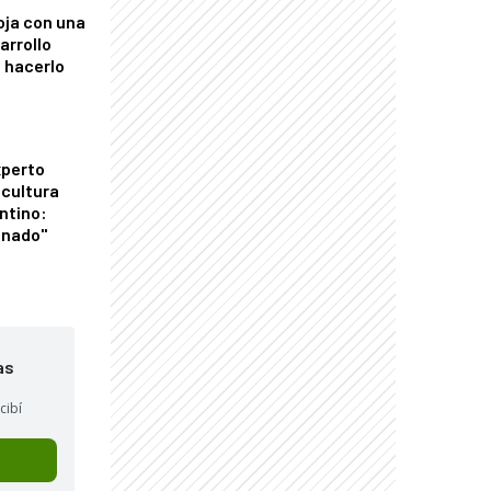
oja con una
arrollo
 hacerlo
xperto
icultura
ntino:
onado"
as
cibí