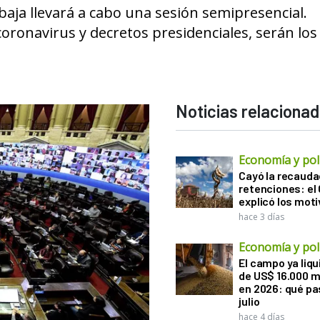
 baja llevará a cabo una sesión semipresencial.
 coronavirus y decretos presidenciales, serán lo
Noticias relaciona
Economía y polí
Cayó la recauda
retenciones: el
explicó los mot
hace 3 días
Economía y polí
El campo ya liq
de US$ 16.000 m
en 2026: qué pa
julio
hace 4 días