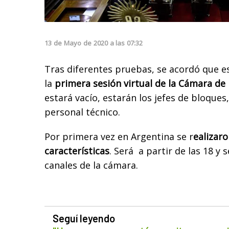
13
de
Mayo
de
2020
a las
07:32
Tras diferentes pruebas, se acordó que es
la
primera sesión virtual de la Cámara de
estará vacío, estarán los jefes de bloques,
personal técnico.
Por primera vez en Argentina se r
ealizar
características
. Será a partir de las 18 y 
canales de la cámara.
Seguí leyendo