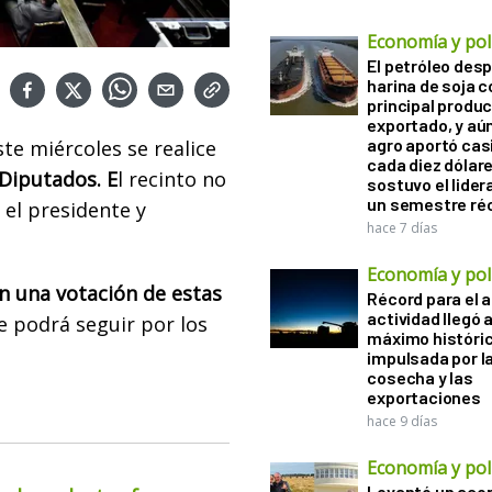
Economía y polí
El petróleo desp
harina de soja 
principal produ
exportado, y aún
agro aportó casi
te miércoles se realice
cada diez dólare
 Diputados. E
l recinto no
sostuvo el lider
un semestre ré
 el presidente y
hace 7 días
Economía y polí
on una votación de estas
Récord para el a
actividad llegó 
se podrá seguir por los
máximo históri
impulsada por l
cosecha y las
exportaciones
hace 9 días
Economía y polí
Levantó un acop