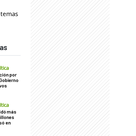
s temas
das
tica
ción por
 Gobierno
ivos
tica
uidó más
illones
só en