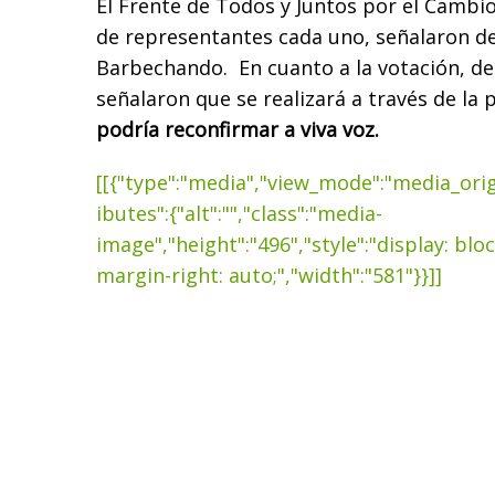
El Frente de Todos y Juntos por el Cambi
de representantes cada uno, señalaron d
Barbechando. En cuanto a la votación, de
señalaron que se realizará a través de la 
podría reconfirmar a viva voz.
[[{"type":"media","view_mode":"media_origi
ibutes":{"alt":"","class":"media-
image","height":"496","style":"display: bloc
margin-right: auto;","width":"581"}}]]