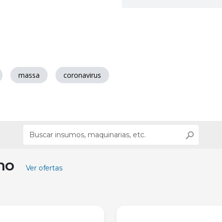
massa
coronavirus
ino
Ver ofertas