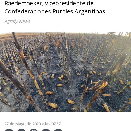
Raedemaeker, vicepresidente de
Confederaciones Rurales Argentinas.
Agrofy News
27
de
Mayo
de
2020
a las
07:37