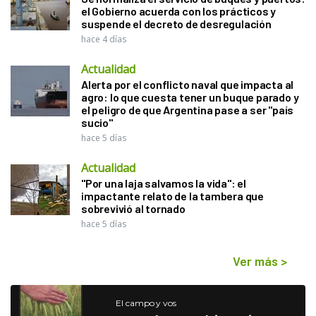
el Gobierno acuerda con los prácticos y
suspende el decreto de desregulación
hace 4 días
Actualidad
Alerta por el conflicto naval que impacta al
agro: lo que cuesta tener un buque parado y
el peligro de que Argentina pase a ser "país
sucio"
hace 5 días
Actualidad
"Por una laja salvamos la vida": el
impactante relato de la tambera que
sobrevivió al tornado
hace 5 días
Ver más
>
El campo y vos