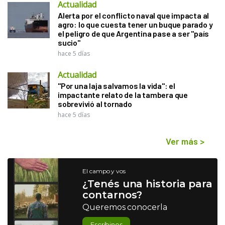
Actualidad
Alerta por el conflicto naval que impacta al
agro: lo que cuesta tener un buque parado y
el peligro de que Argentina pase a ser "país
sucio"
hace 5 días
Actualidad
"Por una laja salvamos la vida": el
impactante relato de la tambera que
sobrevivió al tornado
hace 5 días
Ver más
>
El campo y vos
¿Tenés una historia para
contarnos?
Queremos conocerla
Escribinos