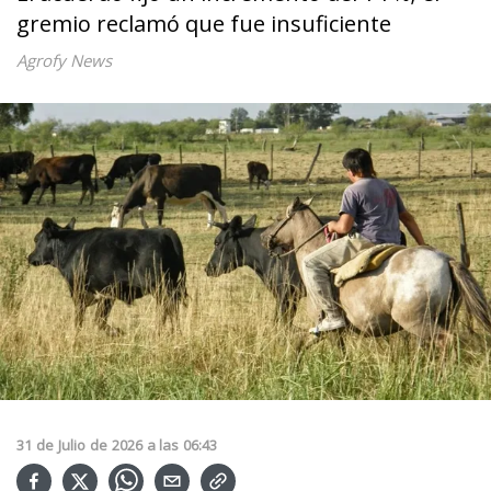
gremio reclamó que fue insuficiente
Agrofy News
31
de
Julio
de
2026
a las
06:43