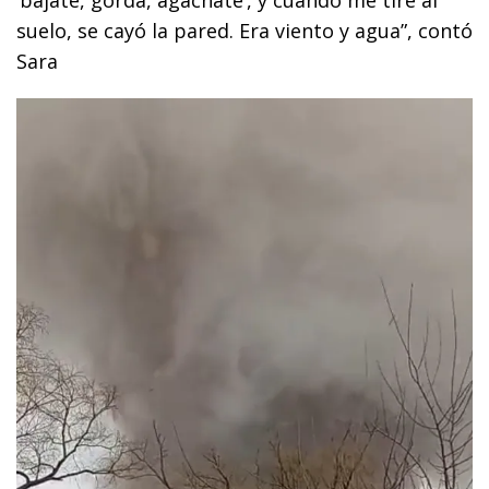
‘bajáte, gorda, agacháte’, y cuando me tiré al
suelo, se cayó la pared. Era viento y agua”, contó
Sara