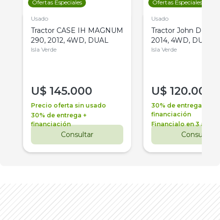
Ofertas Especiales
Ofertas Especiales
Usado
Usado
Tractor CASE IH MAGNUM
Tractor John Deere 
290, 2012, 4WD, DUAL
2014, 4WD, DUAL
Isla Verde
Isla Verde
U$
145.000
U$
120.000
Precio oferta sin usado
30% de entrega +
financiación
30% de entrega +
financiación
Financialo en 3 años
Consultar
Consultar