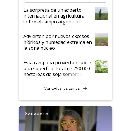
todas las tendencias
La sorpresa de un experto
internacional en agricultura
sobre el campo argentino:
"Estoy muy impresionado"
Advierten por nuevos excesos
hídricos y humedad extrema en
la zona núcleo
Esta campaña proyectan cubrir
una superficie total de 750.000
hectáreas de soja sembradas
con una nueva generación de
variedades que marcan un
Ver todos los temas
salto tecnológico en genética y
rendimiento
Ganadería