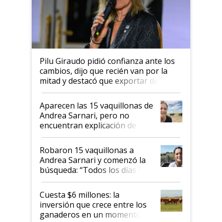
Pilu Giraudo pidió confianza ante los
cambios, dijo que recién van por la
mitad y destacó que exportar dejó de
ser "para unos pocos": "Tenemos un
mandato muy claro del gobierno
Aparecen las 15 vaquillonas de
nacional"
Andrea Sarnari, pero no
encuentran explicación de
cómo llegaron allí
Robaron 15 vaquillonas a
Andrea Sarnari y comenzó la
búsqueda: “Todos los días le
toca a algún productor”
Cuesta $6 millones: la
inversión que crece entre los
ganaderos en un momento