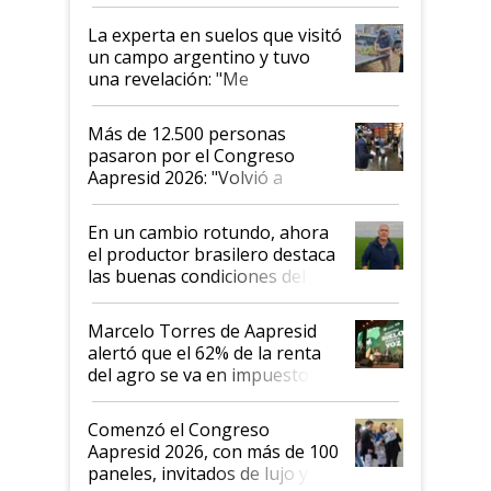
el lote
La experta en suelos que visitó
un campo argentino y tuvo
una revelación: "Me
impresionó mucho"
Más de 12.500 personas
pasaron por el Congreso
Aapresid 2026: "Volvió a
demostrar que hablar del
suelo es hablar de todo el
En un cambio rotundo, ahora
sistema productivo"
el productor brasilero destaca
las buenas condiciones del
agro argentino para invertir:
"Los veo más motivados"
Marcelo Torres de Aapresid
alertó que el 62% de la renta
del agro se va en impuestos:
"No es bueno que en
Argentina se sigan discutiendo
Comenzó el Congreso
las mismas cosas de hace 50
Aapresid 2026, con más de 100
años"
paneles, invitados de lujo y