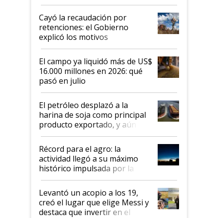
al Congreso Aapresid y hasta se
habló del financiamiento al IPCVA
Cayó la recaudación por
retenciones: el Gobierno
explicó los motivos
El campo ya liquidó más de US$
16.000 millones en 2026: qué
pasó en julio
El petróleo desplazó a la
harina de soja como principal
producto exportado, y aún así
el agro aportó casi seis de cada
diez dólares y sostuvo el
Récord para el agro: la
liderazgo en un semestre
actividad llegó a su máximo
récord
histórico impulsada por la
cosecha y las exportaciones
Levantó un acopio a los 19,
creó el lugar que elige Messi y
destaca que invertir en el