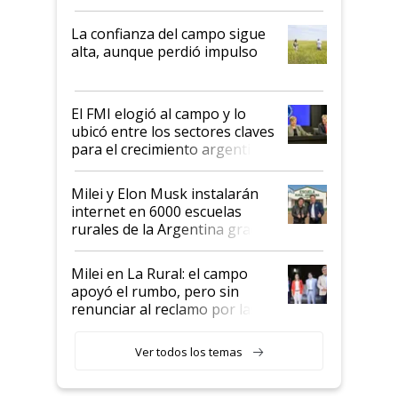
kirchnerismo era como "darle
plata a un hijo para droga":
La confianza del campo sigue
Juan Félix Rossetti, el libertario
alta, aunque perdió impulso
que de una dura crisis salió
más fuerte y apuesta al cambio
de Milei
El FMI elogió al campo y lo
ubicó entre los sectores claves
para el crecimiento argentino
Milei y Elon Musk instalarán
internet en 6000 escuelas
rurales de la Argentina gracias
a un acuerdo con Starlink
Milei en La Rural: el campo
apoyó el rumbo, pero sin
renunciar al reclamo por las
retenciones
Ver todos los temas