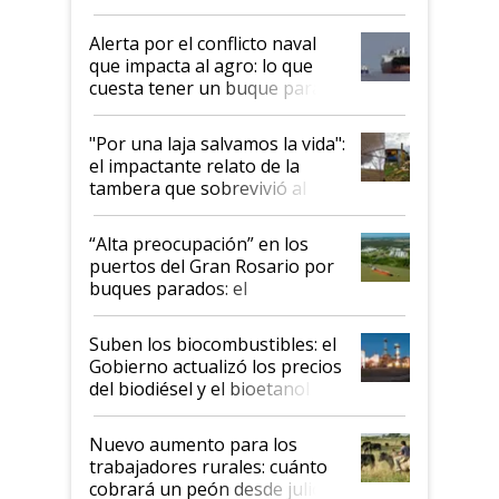
suspende el decreto de
desregulación
Alerta por el conflicto naval
que impacta al agro: lo que
cuesta tener un buque parado
y el peligro de que Argentina
pase a ser "país sucio"
"Por una laja salvamos la vida":
el impactante relato de la
tambera que sobrevivió al
tornado
“Alta preocupación” en los
puertos del Gran Rosario por
buques parados: el
funcionamiento de las
exportadoras en tensión tras
Suben los biocombustibles: el
la medida de fuerza de los
Gobierno actualizó los precios
prácticos
del biodiésel y el bioetanol
Nuevo aumento para los
trabajadores rurales: cuánto
cobrará un peón desde julio