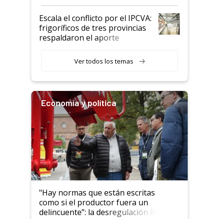
Argentina y los mitos que
todavía hacen sufrir a estos
Escala el conflicto por el IPCVA:
animales: "Mientras me
frigoríficos de tres provincias
descalificaban, yo seguí
respaldaron el aporte
haciendo currículum"
obligatorio
Ver todos los temas
Economía y política
"Hay normas que están escritas
como si el productor fuera un
delincuente”: la desregulación llegó