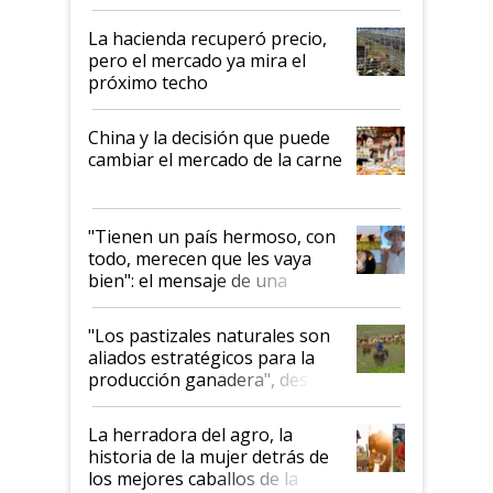
histórico para la actividad
La hacienda recuperó precio,
pero el mercado ya mira el
próximo techo
China y la decisión que puede
cambiar el mercado de la carne
"Tienen un país hermoso, con
todo, merecen que les vaya
bien": el mensaje de una
ganadera uruguaya sobre las
oportunidades que se abren
"Los pastizales naturales son
para el agro en Argentina, con
aliados estratégicos para la
foco en la carne
producción ganadera", destaca
la iniciativa que ya reúne a 46
establecimientos en Argentina
La herradora del agro, la
historia de la mujer detrás de
los mejores caballos de la