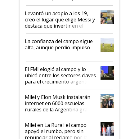
cosecha y las exportaciones
Levantó un acopio a los 19,
creó el lugar que elige Messi y
destaca que invertir en el
kirchnerismo era como "darle
plata a un hijo para droga":
La confianza del campo sigue
Juan Félix Rossetti, el libertario
alta, aunque perdió impulso
que de una dura crisis salió
más fuerte y apuesta al cambio
de Milei
El FMI elogió al campo y lo
ubicó entre los sectores claves
para el crecimiento argentino
Milei y Elon Musk instalarán
internet en 6000 escuelas
rurales de la Argentina gracias
a un acuerdo con Starlink
Milei en La Rural: el campo
apoyó el rumbo, pero sin
renunciar al reclamo por las