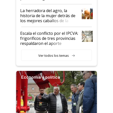
la iniciativa que ya reúne a 46
establecimientos en Argentina
La herradora del agro, la
historia de la mujer detrás de
los mejores caballos de la
Argentina y los mitos que
todavía hacen sufrir a estos
Escala el conflicto por el IPCVA:
animales: "Mientras me
frigoríficos de tres provincias
descalificaban, yo seguí
respaldaron el aporte
haciendo currículum"
obligatorio
Ver todos los temas
Economía y política