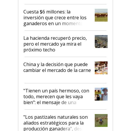
toca a algún productor”
Cuesta $6 millones: la
inversión que crece entre los
ganaderos en un momento
histórico para la actividad
La hacienda recuperó precio,
pero el mercado ya mira el
próximo techo
China y la decisión que puede
cambiar el mercado de la carne
"Tienen un país hermoso, con
todo, merecen que les vaya
bien": el mensaje de una
ganadera uruguaya sobre las
oportunidades que se abren
"Los pastizales naturales son
para el agro en Argentina, con
aliados estratégicos para la
foco en la carne
producción ganadera", destaca