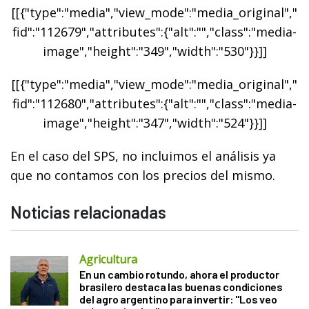
[[{"type":"media","view_mode":"media_original","
fid":"112679","attributes":{"alt":"","class":"media-
image","height":"349","width":"530"}}]]
[[{"type":"media","view_mode":"media_original","
fid":"112680","attributes":{"alt":"","class":"media-
image","height":"347","width":"524"}}]]
En el caso del SPS, no incluimos el análisis ya
que no contamos con los precios del mismo.
Noticias relacionadas
Agricultura
En un cambio rotundo, ahora el productor
brasilero destaca las buenas condiciones
del agro argentino para invertir: "Los veo