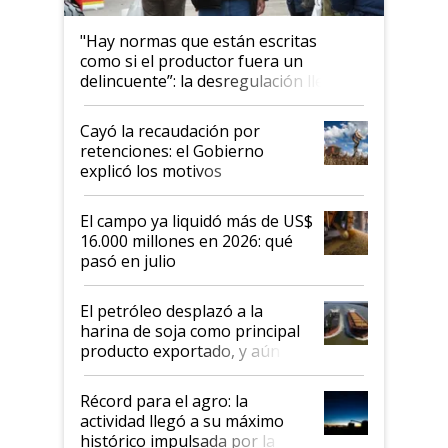
"Hay normas que están escritas
como si el productor fuera un
delincuente”: la desregulación llegó
al Congreso Aapresid y hasta se
habló del financiamiento al IPCVA
Cayó la recaudación por
retenciones: el Gobierno
explicó los motivos
El campo ya liquidó más de US$
16.000 millones en 2026: qué
pasó en julio
El petróleo desplazó a la
harina de soja como principal
producto exportado, y aún así
el agro aportó casi seis de cada
diez dólares y sostuvo el
Récord para el agro: la
liderazgo en un semestre
actividad llegó a su máximo
récord
histórico impulsada por la