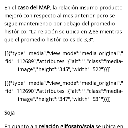
En el
caso del MAP
, la relación insumo-producto
mejoró con respecto al mes anterior pero se
sigue manteniendo por debajo del promedio
histórico: "La relación se ubica en 2,85 mientras
que el promedio histórico es de 3,3".
[[{"type":"media","view_mode":"media_original","
fid":"112689","attributes":{"alt":"","class":"media-
image","height":"345","width":"522"}}]]
[[{"type":"media","view_mode":"media_original","
fid":"112690","attributes":{"alt":"","class":"media-
image","height":"347","width":"531"}}]]
Soja
En cuanto a a
relación glifosato/soja
se ubica en