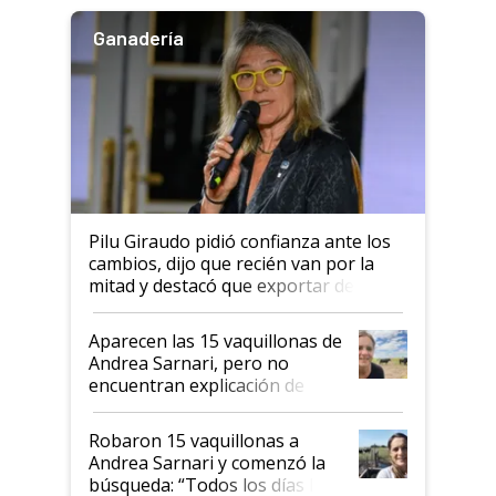
Ganadería
Pilu Giraudo pidió confianza ante los
cambios, dijo que recién van por la
mitad y destacó que exportar dejó de
ser "para unos pocos": "Tenemos un
mandato muy claro del gobierno
Aparecen las 15 vaquillonas de
nacional"
Andrea Sarnari, pero no
encuentran explicación de
cómo llegaron allí
Robaron 15 vaquillonas a
Andrea Sarnari y comenzó la
búsqueda: “Todos los días le