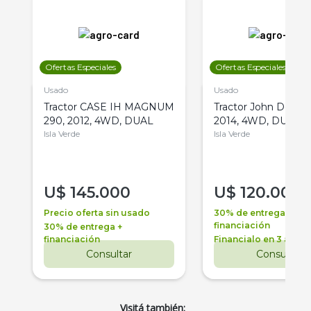
Ofertas Especiales
Ofertas Especiales
Usado
Usado
Tractor CASE IH MAGNUM
Tractor John Deere 
290, 2012, 4WD, DUAL
2014, 4WD, DUAL
Isla Verde
Isla Verde
U$
145.000
U$
120.000
Precio oferta sin usado
30% de entrega +
financiación
30% de entrega +
financiación
Financialo en 3 años
Consultar
Consultar
Visitá también: