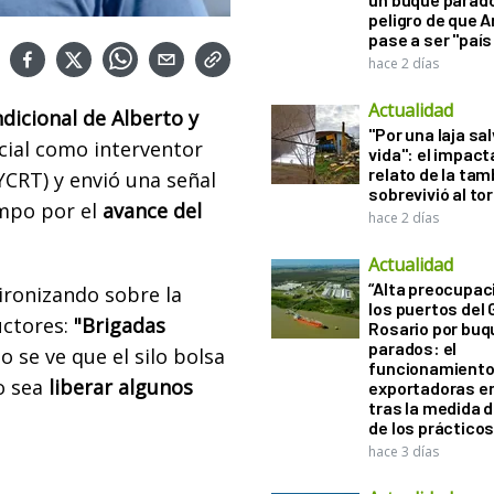
peligro de que 
pase a ser "país
hace 2 días
Actualidad
dicional de Alberto y
"Por una laja sa
icial como
interventor
vida": el impac
relato de la ta
YCRT) y envió una señal
sobrevivió al to
mpo por el
avance del
hace 2 días
Actualidad
“Alta preocupac
ironizando sobre la
los puertos del 
uctores:
"
Brigadas
Rosario por bu
parados: el
o se ve que el silo bolsa
funcionamiento 
o sea
liberar algunos
exportadoras e
tras la medida 
de los práctico
hace 3 días