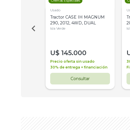
les
Ofertas Especiales
O
Usado
U
a Metalfor 7040,
Tractor CASE IH MAGNUM
T
Bot 32 Mts
290, 2012, 4WD, DUAL
2
Isla Verde
Is
000
U$
145.000
a + financiación
Precio oferta sin usado
3
 4 años
30% de entrega + financiación
F
nsultar
Consultar