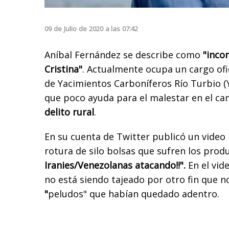
09
de
Julio
de
2020
a las
07:42
Aníbal Fernández se describe como
"i
ncon
Cristina"
. Actualmente ocupa un cargo of
de Yacimientos Carboníferos Río Turbio (
que poco ayuda para el malestar en el ca
delito rural
.
En su cuenta de Twitter publicó un video 
rotura de silo bolsas que sufren los prod
Iranies/Venezolanas atacando!!".
En el vide
no está siendo tajeado por otro fin que n
"
peludos" que habían quedado adentro.