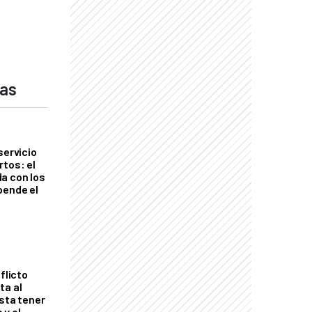
das
servicio
rtos: el
a con los
pende el
flicto
ta al
esta tener
 y el