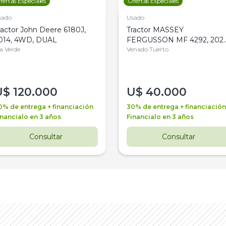
fertas Especiales
Ofertas Especiales
sado
Usado
ractor John Deere 6180J,
Tractor MASSEY
014, 4WD, DUAL
FERGUSSON MF 4292, 2020
la Verde
4WD, PATON
Venado Tuerto
U$
120.000
U$
40.000
0% de entrega + financiación
30% de entrega + financiación
inancialo en 3 años
Financialo en 3 años
Consultar
Consultar