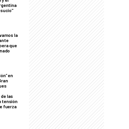
Argentina
 sucio"
lvamos la
tante
mbera que
rnado
ión” en
Gran
ques
de las
n tensión
de fuerza
s