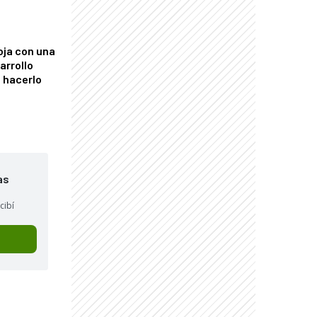
oja con una
arrollo
 hacerlo
as
cibí