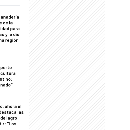
panadería
e de la
idad para
s y le dio
una región
xperto
icultura
ntino:
onado"
o, ahora el
 destaca las
del agro
tir: "Los
"