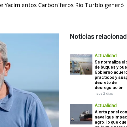
 de Yacimientos Carboníferos Río Turbio generó
Noticias relaciona
Actualidad
Se normaliza el 
de buques y pue
Gobierno acuerd
prácticos y sus
decreto de
desregulación
hace 2 días
Actualidad
Alerta por el con
naval que impac
agro: lo que cu
un buque parado