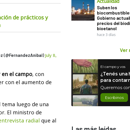
Actualidad
Suben los
biocombustibles
ación de prácticos y
Gobierno actual
precios del biodi
a
bioetanol
hace 3 días
Ver
July 8,
ez (@FernandezAnibal)
El campo y vos
 en el campo
, con
¿Tenés una h
para contar
ver con el aumento de
Queremos con
Escribinos
l tema luego de una
r. El ministro de
ntrevista radial
que al
Las más leídas