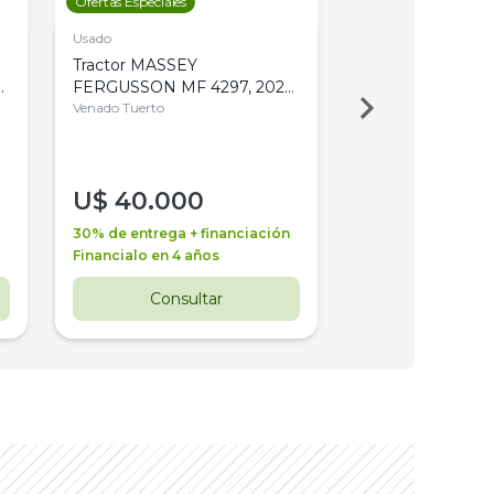
Ofertas Especiales
Ofertas Especiales
Usado
Usado
Tractor MASSEY
Tractor AGCO ALL
,
FERGUSSON MF 4297, 2020,
2003, 4WD, PA
4WD, PATON
Venado Tuerto
Venado Tuerto
U$
40.000
U$
30.000
30% de entrega + financiación
30% de entrega + 
Financialo en 4 años
Financialo en 3 a
Consultar
Consul