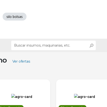
silo bolsas
ino
Ver ofertas