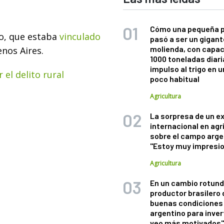
Cómo una pequeña 
to, que estaba
vinculado
pasó a ser un gigant
molienda, con capac
enos Aires.
1000 toneladas diaria
impulso al trigo en 
 el delito rural
poco habitual
Agricultura
La sorpresa de un e
internacional en agr
sobre el campo arge
"Estoy muy impresi
Agricultura
En un cambio rotund
productor brasilero
buenas condiciones 
argentino para inver
veo más motivados