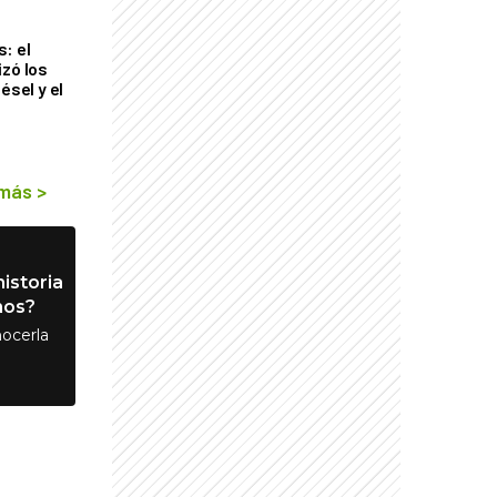
: el
izó los
ésel y el
 más
>
istoria
nos?
ocerla