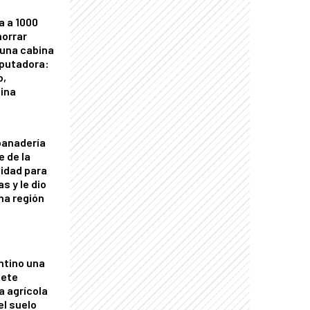
a a 1000
horrar
 una cabina
putadora:
o,
tina
panadería
e de la
idad para
s y le dio
una región
ntino una
mete
a agrícola
el suelo