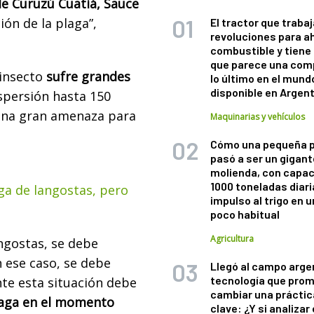
e Curuzú Cuatiá, Sauce
ón de la plaga”,
El tractor que trabaj
revoluciones para a
combustible y tiene
que parece una com
insecto
sufre grandes
lo último en el mund
disponible en Argen
spersión hasta 150
una gran amenaza para
Maquinarias y vehículos
Cómo una pequeña 
pasó a ser un gigant
molienda, con capac
1000 toneladas diaria
ga de langostas, pero
impulso al trigo en 
poco habitual
Agricultura
angostas, se debe
 ese caso, se debe
Llegó al campo arge
tecnología que pro
nte esta situación debe
cambiar una práctic
plaga en el momento
clave: ¿Y si analizar 