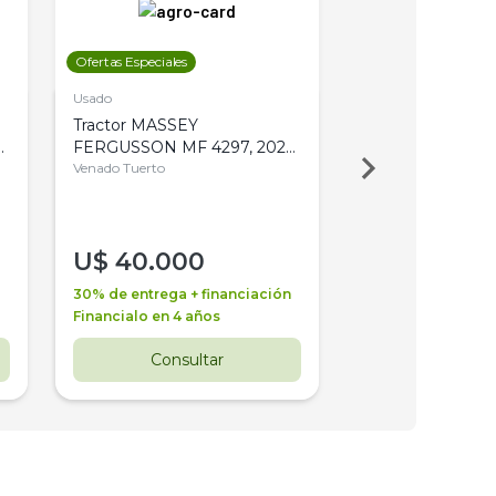
Ofertas Especiales
Ofertas Especiales
Usado
Usado
Tractor MASSEY
Tractor AGCO ALL
,
FERGUSSON MF 4297, 2020,
2003, 4WD, PA
4WD, PATON
Venado Tuerto
Venado Tuerto
U$
40.000
U$
30.000
30% de entrega + financiación
30% de entrega + 
Financialo en 4 años
Financialo en 3 a
Consultar
Consul