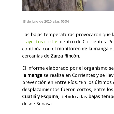
13
de
Julio
de
2020
a las
06:34
Las bajas temperaturas provocaron que l
trayectos cortos
dentro de Corrientes. P
continúa con el
monitoreo de la manga
qu
cercanías de
Zarza Rincón.
El informe elaborado por el organismo se
la manga
se realiza en Corrientes y se lle
prevención en Entre Ríos. “En los últimos 
desplazamientos fueron cortos, entre l
Cuatiá y Esquina
, debido a las
bajas temp
desde Senasa.