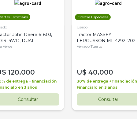
fertas Especiales
Ofertas Especiales
sado
Usado
ractor John Deere 6180J,
Tractor MASSEY
014, 4WD, DUAL
FERGUSSON MF 4292, 2020
la Verde
4WD, PATON
Venado Tuerto
U$
120.000
U$
40.000
0% de entrega + financiación
30% de entrega + financiación
inancialo en 3 años
Financialo en 3 años
Consultar
Consultar