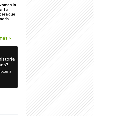
lvamos la
tante
mbera que
rnado
 más
>
istoria
nos?
ocerla