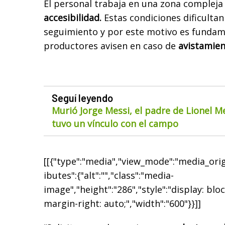
El personal trabaja en una zona compleja
accesibilidad.
Estas condiciones dificultan
seguimiento y por este motivo es fundam
productores avisen en caso de
avistamien
Seguí leyendo
Murió Jorge Messi, el padre de Lionel M
tuvo un vínculo con el campo
[[{"type":"media","view_mode":"media_origi
ibutes":{"alt":"","class":"media-
image","height":"286","style":"display: bloc
margin-right: auto;","width":"600"}}]]