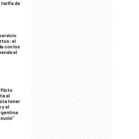
 tarifa de
servicio
rtos: el
a con los
pende el
flicto
ta al
esta tener
 y el
Argentina
 sucio"