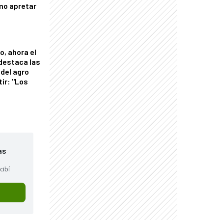
mo apretar
o, ahora el
 destaca las
del agro
tir: "Los
"
as
cibí