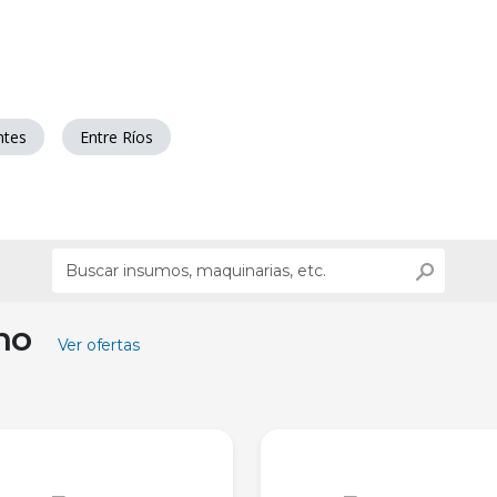
ntes
Entre Ríos
ino
Ver ofertas