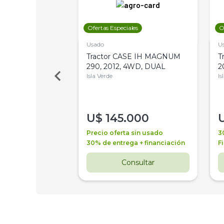
les
Ofertas Especiales
O
Usado
U
a Metalfor 7040,
Tractor CASE IH MAGNUM
T
Bot 32 Mts
290, 2012, 4WD, DUAL
2
Isla Verde
Is
000
U$
145.000
a + financiación
Precio oferta sin usado
3
 4 años
30% de entrega + financiación
F
nsultar
Consultar