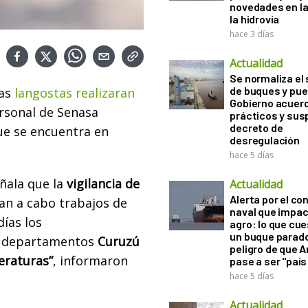
novedades en la
la hidrovía
hace 3 días
Actualidad
Se normaliza el 
de buques y pue
as
langostas realizaran
Gobierno acuerd
ersonal de Senasa
prácticos y sus
decreto de
e se encuentra en
desregulación
hace 5 días
ñala que la
vigilancia de
Actualidad
Alerta por el con
van a cabo trabajos de
naval que impac
días los
agro: lo que cu
un buque parado
os departamentos
Curuzú
peligro de que 
eraturas”
, informaron
pase a ser "país
hace 5 días
Actualidad