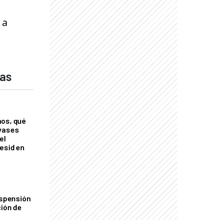
 a
das
nos, qué
nvases
el
esid en
uspensión
ción de