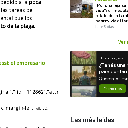
 debido a la
poca
"Por una laja sa
 las tareas de
vida": el impac
relato de la ta
ental que los
sobrevivió al to
to de la plaga.
hace 5 días
Ver
El campo y vos
essi: el empresario
¿Tenés una h
para contar
Queremos con
Escribinos
nal","fid":"112862","attr
k; margin-left: auto;
Las más leídas